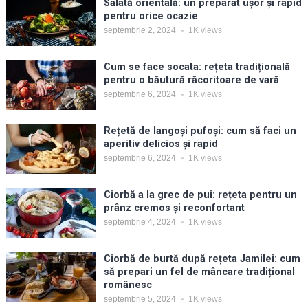
Salată orientală: un preparat ușor și rapid
pentru orice ocazie
septembrie 2, 2024
1K
views
Cum se face socata: rețeta tradițională
pentru o băutură răcoritoare de vară
septembrie 6, 2024
1K
views
Rețetă de langoși pufoși: cum să faci un
aperitiv delicios și rapid
septembrie 6, 2024
1K
views
Ciorbă a la grec de pui: rețeta pentru un
prânz cremos și reconfortant
septembrie 4, 2024
1K
views
Ciorbă de burtă după rețeta Jamilei: cum
să prepari un fel de mâncare tradițional
românesc
septembrie 5, 2024
1K
views