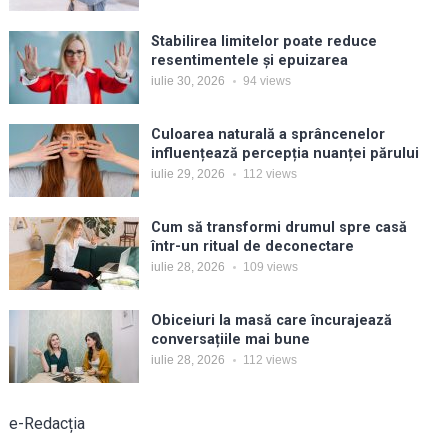
Stabilirea limitelor poate reduce
resentimentele și epuizarea
iulie 30, 2026
94
views
Culoarea naturală a sprâncenelor
influențează percepția nuanței părului
iulie 29, 2026
112
views
Cum să transformi drumul spre casă
într-un ritual de deconectare
iulie 28, 2026
109
views
Obiceiuri la masă care încurajează
conversațiile mai bune
iulie 28, 2026
112
views
e-Redacția