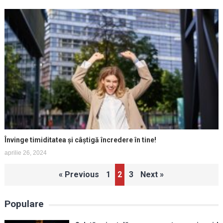
Învinge timiditatea și câștigă încredere în tine!
aprilie 26, 2024
Paginație
« Previous
1
2
3
Next »
articole
Populare