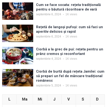
Cum se face socata: rețeta tradițională
pentru o băutură răcoritoare de vară
septembrie 6, 2024
1K
views
Rețetă de langoși pufoși: cum să faci un
aperitiv delicios și rapid
septembrie 6, 2024
1K
views
Ciorbă a la grec de pui: rețeta pentru un
prânz cremos și reconfortant
septembrie 4, 2024
1K
views
Ciorbă de burtă după rețeta Jamilei: cum
să prepari un fel de mâncare tradițional
românesc
septembrie 5, 2024
1K
views
L
Ma
Mi
J
V
S
D