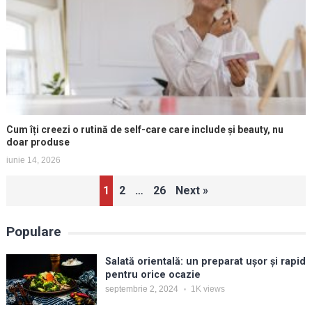
Cum îți creezi o rutină de self-care care include și beauty, nu
doar produse
iunie 14, 2026
Paginație
1
2
…
26
Next »
articole
Populare
Salată orientală: un preparat ușor și rapid
pentru orice ocazie
septembrie 2, 2024
1K
views