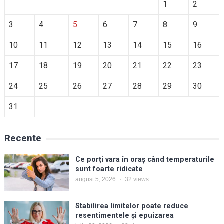
1
2
3
4
5
6
7
8
9
10
11
12
13
14
15
16
17
18
19
20
21
22
23
24
25
26
27
28
29
30
31
Recente
Ce porți vara în oraș când temperaturile
sunt foarte ridicate
august 5, 2026
32
views
Stabilirea limitelor poate reduce
resentimentele și epuizarea