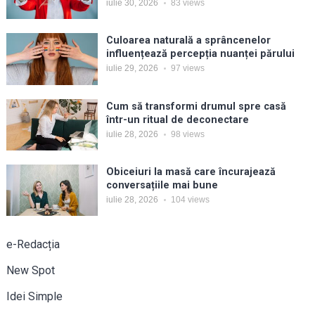
iulie 30, 2026
83
views
Culoarea naturală a sprâncenelor
influențează percepția nuanței părului
iulie 29, 2026
97
views
Cum să transformi drumul spre casă
într-un ritual de deconectare
iulie 28, 2026
98
views
Obiceiuri la masă care încurajează
conversațiile mai bune
iulie 28, 2026
104
views
e-Redacția
New Spot
Idei Simple