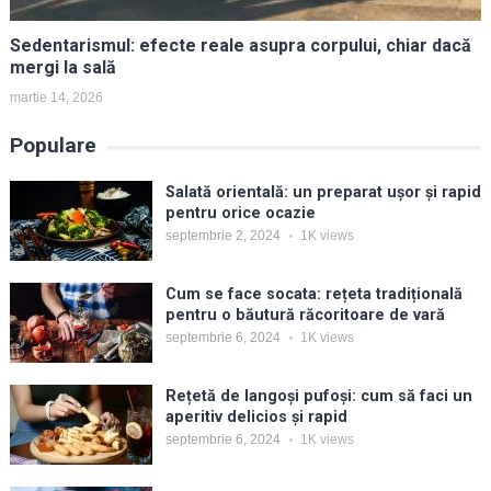
Sedentarismul: efecte reale asupra corpului, chiar dacă
mergi la sală
martie 14, 2026
Populare
Salată orientală: un preparat ușor și rapid
pentru orice ocazie
septembrie 2, 2024
1K
views
Cum se face socata: rețeta tradițională
pentru o băutură răcoritoare de vară
septembrie 6, 2024
1K
views
Rețetă de langoși pufoși: cum să faci un
aperitiv delicios și rapid
septembrie 6, 2024
1K
views