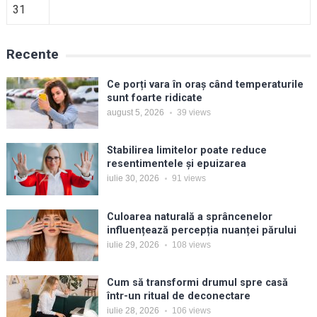
31
Recente
Ce porți vara în oraș când temperaturile
sunt foarte ridicate
august 5, 2026
39
views
Stabilirea limitelor poate reduce
resentimentele și epuizarea
iulie 30, 2026
91
views
Culoarea naturală a sprâncenelor
influențează percepția nuanței părului
iulie 29, 2026
108
views
Cum să transformi drumul spre casă
într-un ritual de deconectare
iulie 28, 2026
106
views