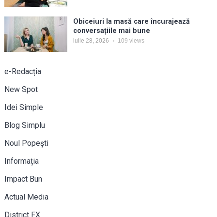
Obiceiuri la masă care încurajează
conversațiile mai bune
iulie 28, 2026
109
views
e-Redacția
New Spot
Idei Simple
Blog Simplu
Noul Popești
Informația
Impact Bun
Actual Media
District FX