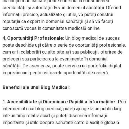
cu conținut de calitate poate contribui la consolidarea
credibilității și autorității dvs. în domeniul sănătății. Oferind
informații precise, actualizate și utile, vă puteți construi
reputația ca expert în domeniul sănătății și să vă faceți
cunoscută vocea în comunitatea medicală online.
Oportunități Profesionale:
Un blog medical de succes
poate deschide uși către o serie de oportunități profesionale,
cum ar fi colaborări cu alte site-uri sau publicații, oferirea de
prelegeri sau participarea la evenimente în domeniul
sănătății. De asemenea, poate servi ca un portofoliu digital
impresionant pentru viitoarele oportunități de carieră.
Beneficii ale unui Blog Medical:
Accesibilitate și Diseminare Rapidă a Informațiilor:
Prin
intermediul unui blog medical, puteți ajunge la un public larg
într-un timp relativ scurt și puteți disemina informații
importante și utile despre sănătate către o audiție globală.