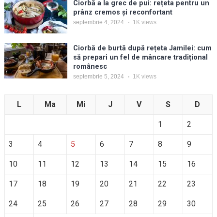
Ciorbă a la grec de pui: rețeta pentru un
prânz cremos și reconfortant
septembrie 4, 2024
1K
views
Ciorbă de burtă după rețeta Jamilei: cum
să prepari un fel de mâncare tradițional
românesc
septembrie 5, 2024
1K
views
L
Ma
Mi
J
V
S
D
1
2
3
4
5
6
7
8
9
10
11
12
13
14
15
16
17
18
19
20
21
22
23
24
25
26
27
28
29
30