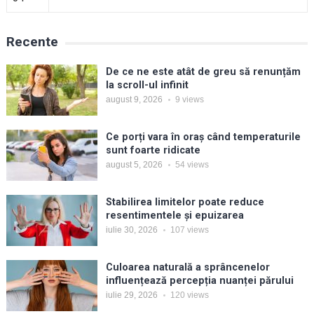
Recente
De ce ne este atât de greu să renunțăm
la scroll-ul infinit
august 9, 2026
9
views
Ce porți vara în oraș când temperaturile
sunt foarte ridicate
august 5, 2026
54
views
Stabilirea limitelor poate reduce
resentimentele și epuizarea
iulie 30, 2026
107
views
Culoarea naturală a sprâncenelor
influențează percepția nuanței părului
iulie 29, 2026
120
views