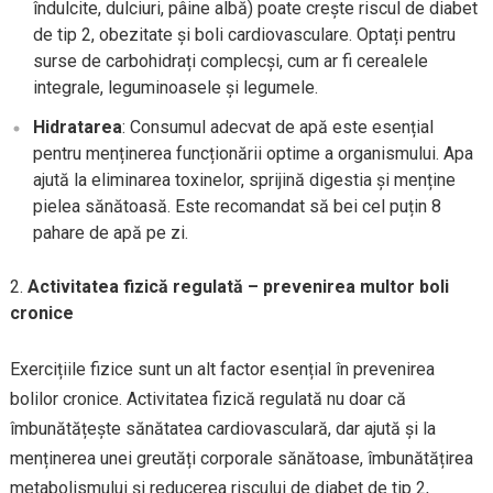
îndulcite, dulciuri, pâine albă) poate crește riscul de diabet
de tip 2, obezitate și boli cardiovasculare. Optați pentru
surse de carbohidrați complecși, cum ar fi cerealele
integrale, leguminoasele și legumele.
Hidratarea
: Consumul adecvat de apă este esențial
pentru menținerea funcționării optime a organismului. Apa
ajută la eliminarea toxinelor, sprijină digestia și menține
pielea sănătoasă. Este recomandat să bei cel puțin 8
pahare de apă pe zi.
Activitatea fizică regulată – prevenirea multor boli
cronice
Exercițiile fizice sunt un alt factor esențial în prevenirea
bolilor cronice. Activitatea fizică regulată nu doar că
îmbunătățește sănătatea cardiovasculară, dar ajută și la
menținerea unei greutăți corporale sănătoase, îmbunătățirea
metabolismului și reducerea riscului de diabet de tip 2,