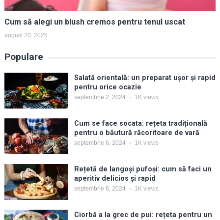
Cum să alegi un blush cremos pentru tenul uscat
august 20, 2025
Populare
Salată orientală: un preparat ușor și rapid
pentru orice ocazie
septembrie 2, 2024
1K
views
Cum se face socata: rețeta tradițională
pentru o băutură răcoritoare de vară
septembrie 6, 2024
1K
views
Rețetă de langoși pufoși: cum să faci un
aperitiv delicios și rapid
septembrie 6, 2024
1K
views
Ciorbă a la grec de pui: rețeta pentru un