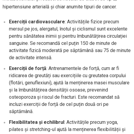
hipertensiune arterială și chiar anumite tipuri de cancer.
Exerciții cardiovasculare
: Activitățile fizice precum
mersul pe jos, alergatul, înotul și ciclismul sunt excelente
pentru sănătatea inimii și pentru îmbunătățirea circulației
sanguine. Se recomandă cel puțin 150 de minute de
activitate fizică moderată pe săptămână sau 75 de minute
de activitate intensă.
Exerciții de forță
: Antrenamentele de forță, cum ar fi
ridicarea de greutăți sau exercițiile cu greutatea corpului
(flotări, genuflexiuni), ajută la menținerea masei musculare
și la îmbunătățirea densității osoase, prevenind
osteoporoza și riscul de fracturi. Este recomandat să
incluzi exerciții de forță de cel puțin două ori pe
săptămână.
Flexibilitatea și echilibrul
: Activitățile precum yoga,
pilates și stretching-ul ajută la menținerea flexibilității și