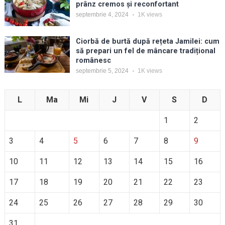
prânz cremos și reconfortant
septembrie 4, 2024
1K
views
Ciorbă de burtă după rețeta Jamilei: cum
să prepari un fel de mâncare tradițional
românesc
septembrie 5, 2024
1K
views
L
Ma
Mi
J
V
S
D
1
2
3
4
5
6
7
8
9
10
11
12
13
14
15
16
17
18
19
20
21
22
23
24
25
26
27
28
29
30
31