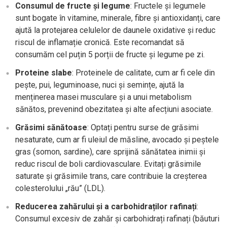
Consumul de fructe și legume
: Fructele și legumele
sunt bogate în vitamine, minerale, fibre și antioxidanți, care
ajută la protejarea celulelor de daunele oxidative și reduc
riscul de inflamație cronică. Este recomandat să
consumăm cel puțin 5 porții de fructe și legume pe zi.
Proteine slabe
: Proteinele de calitate, cum ar fi cele din
pește, pui, leguminoase, nuci și semințe, ajută la
menținerea masei musculare și a unui metabolism
sănătos, prevenind obezitatea și alte afecțiuni asociate.
Grăsimi sănătoase
: Optați pentru surse de grăsimi
nesaturate, cum ar fi uleiul de măsline, avocado și peștele
gras (somon, sardine), care sprijină sănătatea inimii și
reduc riscul de boli cardiovasculare. Evitați grăsimile
saturate și grăsimile trans, care contribuie la creșterea
colesterolului „rău” (LDL).
Reducerea zahărului și a carbohidraților rafinați
:
Consumul excesiv de zahăr și carbohidrați rafinați (băuturi