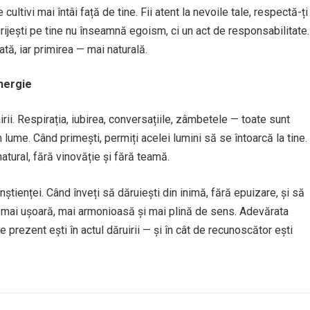
 cultivi mai întâi față de tine. Fii atent la nevoile tale, respectă-ți
ngrijești pe tine nu înseamnă egoism, ci un act de responsabilitate.
ată, iar primirea — mai naturală.
energie
imirii. Respirația, iubirea, conversațiile, zâmbetele — toate sunt
n lume. Când primești, permiți acelei lumini să se întoarcă la tine.
atural, fără vinovăție și fără teamă.
conștienței. Când înveți să dăruiești din inimă, fără epuizare, și să
e mai ușoară, mai armonioasă și mai plină de sens. Adevărata
e prezent ești în actul dăruirii — și în cât de recunoscător ești