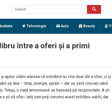
ănătate
Tehnologie
Auto
Beauty
F
ibru între a oferi și a primi
i ajutor, uităm adesea că echilibrul nu vine doar din a oferi, ci și
abil să dea — timp, energie, sprijin — dar se simt vinovați când
țați. Totuși, o viață armonioasă se bazează pe reciprocitate. A ști
 a ști să oferi. Iată cum poți construi acest echilibru subtil, dar