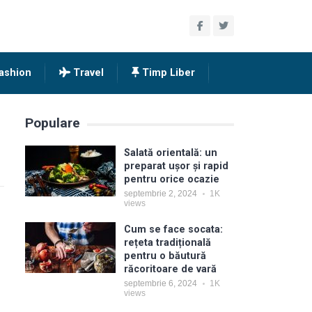
ashion
Travel
Timp Liber
Populare
Salată orientală: un
preparat ușor și rapid
pentru orice ocazie
septembrie 2, 2024
1K
views
Cum se face socata:
rețeta tradițională
pentru o băutură
răcoritoare de vară
septembrie 6, 2024
1K
views