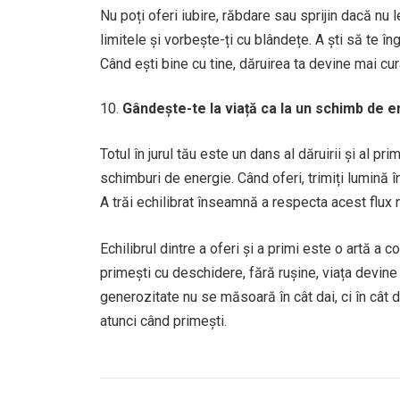
Nu poți oferi iubire, răbdare sau sprijin dacă nu le
limitele și vorbește-ți cu blândețe. A ști să te î
Când ești bine cu tine, dăruirea ta devine mai cur
Gândește-te la viață ca la un schimb de 
Totul în jurul tău este un dans al dăruirii și al pr
schimburi de energie. Când oferi, trimiți lumină î
A trăi echilibrat înseamnă a respecta acest flux n
Echilibrul dintre a oferi și a primi este o artă a 
primești cu deschidere, fără rușine, viața devin
generozitate nu se măsoară în cât dai, ci în cât d
atunci când primești.