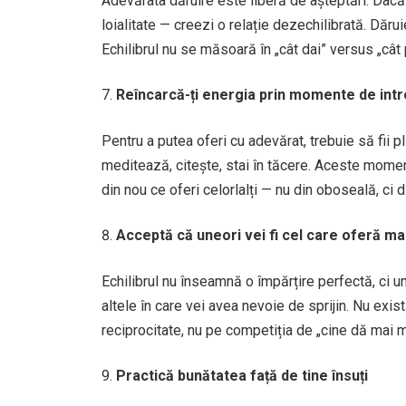
Adevărata dăruire este liberă de așteptări. Dacă 
loialitate — creezi o relație dezechilibrată. Dăru
Echilibrul nu se măsoară în „cât dai” versus „cât 
Reîncarcă-ți energia prin momente de int
Pentru a putea oferi cu adevărat, trebuie să fii pl
meditează, citește, stai în tăcere. Aceste moment
din nou ce oferi celorlalți — nu din oboseală, ci 
Acceptă că uneori vei fi cel care oferă mai
Echilibrul nu înseamnă o împărțire perfectă, ci un f
altele în care vei avea nevoie de sprijin. Nu exist
reciprocitate, nu pe competiția de „cine dă mai m
Practică bunătatea față de tine însuți