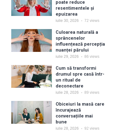
poate reduce
resentimentele și
epuizarea
iulie 30, 2026
72
views
Culoarea naturală a
sprâncenelor
influențează percepția
nuanței părului
iulie 29, 2026
86
views
Cum să transformi
drumul spre casă într-
un ritual de
deconectare
iulie 28, 2026
89
views
Obiceiuri la masă care
încurajează
conversațiile mai
bune
iulie 28, 2026
92
views