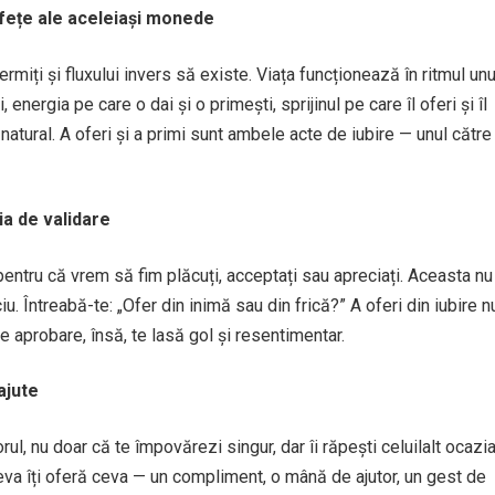
 fețe ale aceleiași monede
rmiți și fluxului invers să existe. Viața funcționează în ritmul unu
, energia pe care o dai și o primești, sprijinul pe care îl oferi și îl
x natural. A oferi și a primi sunt ambele acte de iubire — unul către
ia de validare
pentru că vrem să fim plăcuți, acceptați sau apreciați. Aceasta nu
u. Întreabă-te: „Ofer din inimă sau din frică?” A oferi din iubire n
e aprobare, însă, te lasă gol și resentimentar.
ajute
rul, nu doar că te împovărezi singur, dar îi răpești celuilalt ocazi
ineva îți oferă ceva — un compliment, o mână de ajutor, un gest de