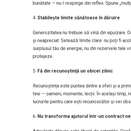
bunătate — nu-l respinge din reflex. Spune „mulț
Stabilește limite sănătoase în dăruire
Generozitatea nu trebuie să vină din epuizare. Da
și neapreciat. Setează limite clare: nu poți fi aco
surplusul tău de energie, nu din rezervele tale v
protejeze.
Fă din recunoștință un obicei zilnic
Recunoștința este puntea dintre a oferi și a prim
tine — oameni, momente, lecții. În același timp, r
lucrurile pentru care ești recunoscător și vei obs
Nu transforma ajutorul într-un contract n