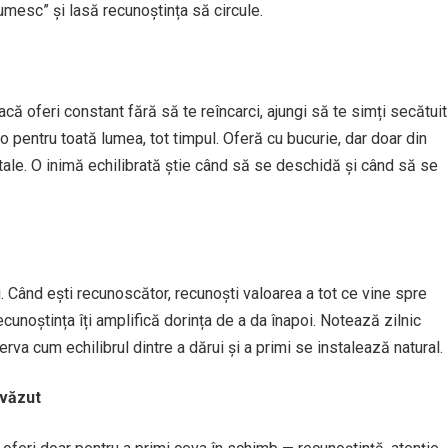
umesc” și lasă recunoștința să circule.
că oferi constant fără să te reîncarci, ajungi să te simți secătuit
lo pentru toată lumea, tot timpul. Oferă cu bucurie, dar doar din
itale. O inimă echilibrată știe când să se deschidă și când să se
i. Când ești recunoscător, recunoști valoarea a tot ce vine spre
ecunoștința îți amplifică dorința de a da înapoi. Notează zilnic
erva cum echilibrul dintre a dărui și a primi se instalează natural.
evăzut