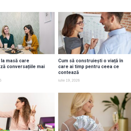
i la masă care
Cum să construiești o viață în
ază conversațiile mai
care ai timp pentru ceea ce
contează
6
iulie 19, 2026