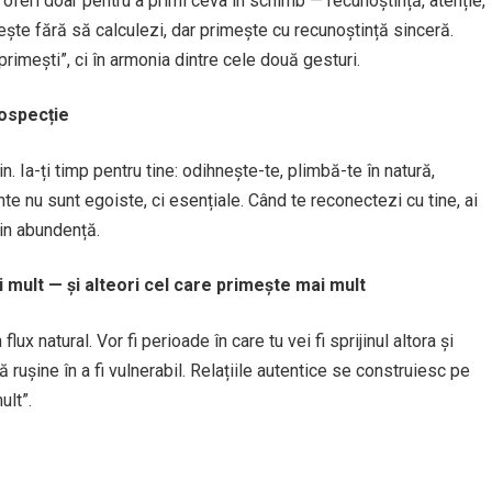
oferi doar pentru a primi ceva în schimb — recunoștință, atenție,
iește fără să calculezi, dar primește cu recunoștință sinceră.
primești”, ci în armonia dintre cele două gesturi.
rospecție
in. Ia-ți timp pentru tine: odihnește-te, plimbă-te în natură,
e nu sunt egoiste, ci esențiale. Când te reconectezi cu tine, ai
din abundență.
 mult — și alteori cel care primește mai mult
lux natural. Vor fi perioade în care tu vei fi sprijinul altora și
ă rușine în a fi vulnerabil. Relațiile autentice se construiesc pe
ult”.