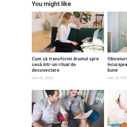
You might like
Cum să transformi drumul spre
Obiceiur
casă într-un ritual de
încuraje
deconectare
bune
iulie 28, 2026
iulie 28, 202