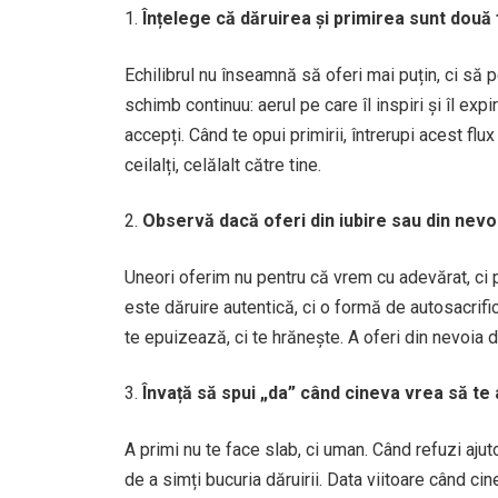
Înțelege că dăruirea și primirea sunt două
Echilibrul nu înseamnă să oferi mai puțin, ci să pe
schimb continuu: aerul pe care îl inspiri și îl expiri
accepți. Când te opui primirii, întrerupi acest flu
ceilalți, celălalt către tine.
Observă dacă oferi din iubire sau din nevo
Uneori oferim nu pentru că vrem cu adevărat, ci 
este dăruire autentică, ci o formă de autosacrifici
te epuizează, ci te hrănește. A oferi din nevoia d
Învață să spui „da” când cineva vrea să te 
A primi nu te face slab, ci uman. Când refuzi ajuto
de a simți bucuria dăruirii. Data viitoare când c