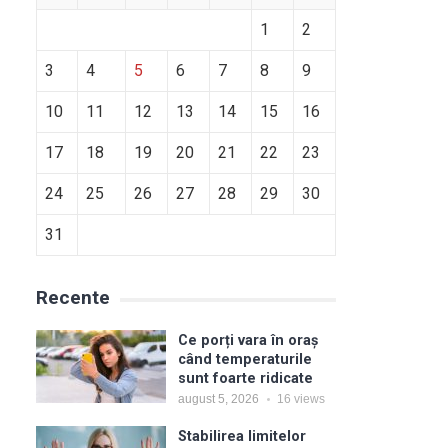
1
2
3
4
5
6
7
8
9
10
11
12
13
14
15
16
17
18
19
20
21
22
23
24
25
26
27
28
29
30
31
Recente
Ce porți vara în oraș
când temperaturile
sunt foarte ridicate
august 5, 2026
16
views
Stabilirea limitelor