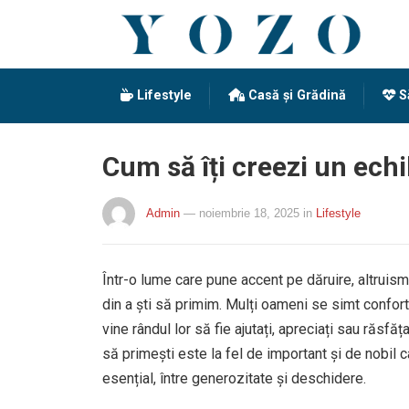
Lifestyle
Casă și Grădină
S
Cum să îți creezi un echil
Admin
— noiembrie 18, 2025
in
Lifestyle
Într-o lume care pune accent pe dăruire, altruism ș
din a ști să primim. Mulți oameni se simt confort
vine rândul lor să fie ajutați, apreciați sau răsfă
să primești este la fel de important și de nobil ca
esențial, între generozitate și deschidere.