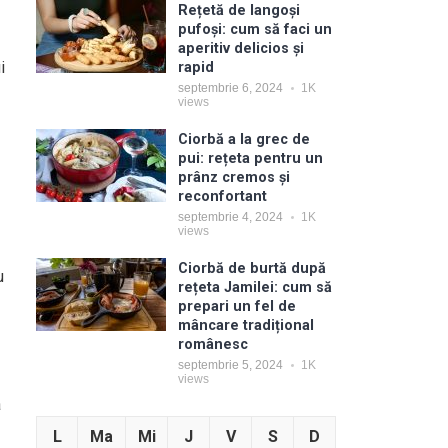
Rețetă de langoși
pufoși: cum să faci un
aperitiv delicios și
i
rapid
septembrie 6, 2024
1K
views
Ciorbă a la grec de
pui: rețeta pentru un
prânz cremos și
reconfortant
septembrie 4, 2024
1K
views
Ciorbă de burtă după
u
rețeta Jamilei: cum să
prepari un fel de
mâncare tradițional
românesc
septembrie 5, 2024
1K
views
a
L
Ma
Mi
J
V
S
D