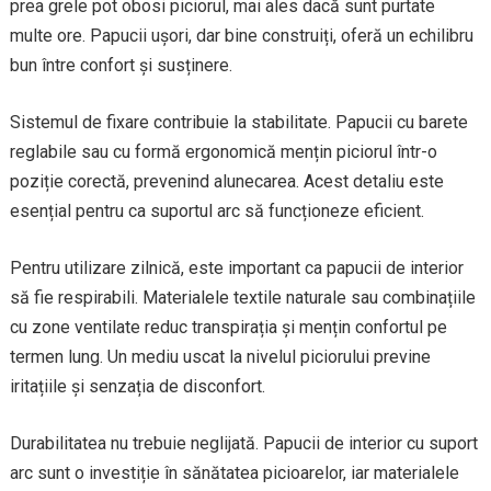
prea grele pot obosi piciorul, mai ales dacă sunt purtate
multe ore. Papucii ușori, dar bine construiți, oferă un echilibru
bun între confort și susținere.
Sistemul de fixare contribuie la stabilitate. Papucii cu barete
reglabile sau cu formă ergonomică mențin piciorul într-o
poziție corectă, prevenind alunecarea. Acest detaliu este
esențial pentru ca suportul arc să funcționeze eficient.
Pentru utilizare zilnică, este important ca papucii de interior
să fie respirabili. Materialele textile naturale sau combinațiile
cu zone ventilate reduc transpirația și mențin confortul pe
termen lung. Un mediu uscat la nivelul piciorului previne
iritațiile și senzația de disconfort.
Durabilitatea nu trebuie neglijată. Papucii de interior cu suport
arc sunt o investiție în sănătatea picioarelor, iar materialele