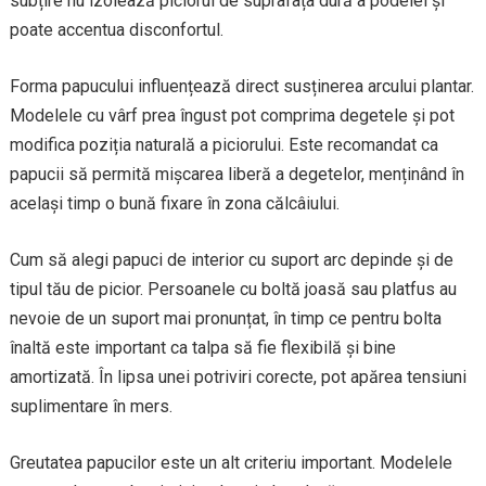
subțire nu izolează piciorul de suprafața dură a podelei și
poate accentua disconfortul.
Forma papucului influențează direct susținerea arcului plantar.
Modelele cu vârf prea îngust pot comprima degetele și pot
modifica poziția naturală a piciorului. Este recomandat ca
papucii să permită mișcarea liberă a degetelor, menținând în
același timp o bună fixare în zona călcâiului.
Cum să alegi papuci de interior cu suport arc depinde și de
tipul tău de picior. Persoanele cu boltă joasă sau platfus au
nevoie de un suport mai pronunțat, în timp ce pentru bolta
înaltă este important ca talpa să fie flexibilă și bine
amortizată. În lipsa unei potriviri corecte, pot apărea tensiuni
suplimentare în mers.
Greutatea papucilor este un alt criteriu important. Modelele