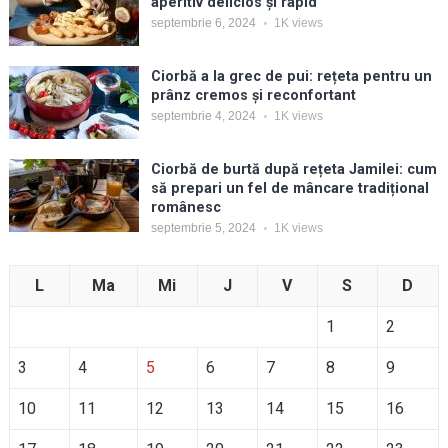
aperitiv delicios și rapid
septembrie 6, 2024
1K
views
Ciorbă a la grec de pui: rețeta pentru un
prânz cremos și reconfortant
septembrie 4, 2024
1K
views
Ciorbă de burtă după rețeta Jamilei: cum
să prepari un fel de mâncare tradițional
românesc
septembrie 5, 2024
1K
views
L
Ma
Mi
J
V
S
D
1
2
3
4
5
6
7
8
9
10
11
12
13
14
15
16