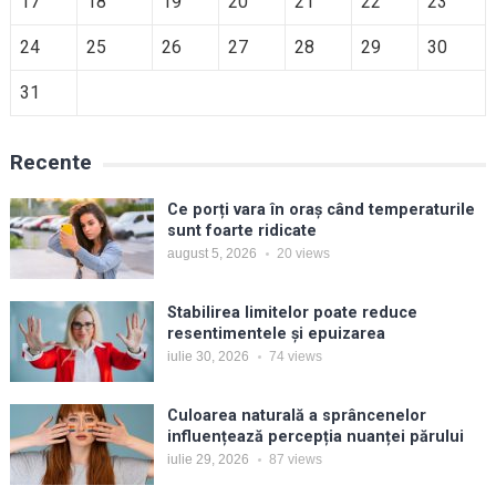
17
18
19
20
21
22
23
24
25
26
27
28
29
30
31
Recente
Ce porți vara în oraș când temperaturile
sunt foarte ridicate
august 5, 2026
20
views
Stabilirea limitelor poate reduce
resentimentele și epuizarea
iulie 30, 2026
74
views
Culoarea naturală a sprâncenelor
influențează percepția nuanței părului
iulie 29, 2026
87
views