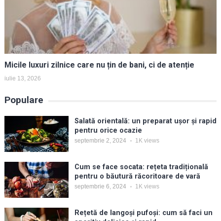
Micile luxuri zilnice care nu țin de bani, ci de atenție
iulie 13, 2026
Populare
Salată orientală: un preparat ușor și rapid
pentru orice ocazie
septembrie 2, 2024
1K
views
Cum se face socata: rețeta tradițională
pentru o băutură răcoritoare de vară
septembrie 6, 2024
1K
views
Rețetă de langoși pufoși: cum să faci un