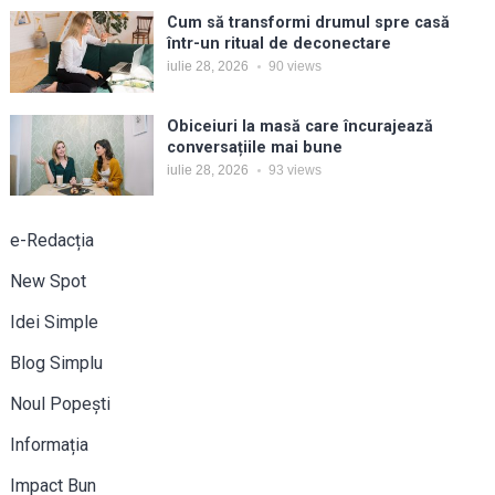
Cum să transformi drumul spre casă
într-un ritual de deconectare
iulie 28, 2026
90
views
Obiceiuri la masă care încurajează
conversațiile mai bune
iulie 28, 2026
93
views
e-Redacția
New Spot
Idei Simple
Blog Simplu
Noul Popești
Informația
Impact Bun