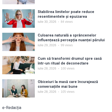
Stabilirea limitelor poate reduce
resentimentele și epuizarea
iulie 30, 2026
84
views
Culoarea naturală a sprâncenelor
influențează percepția nuanței părului
iulie 29, 2026
99
views
Cum să transformi drumul spre casă
într-un ritual de deconectare
iulie 28, 2026
100
views
Obiceiuri la masă care încurajează
conversațiile mai bune
iulie 28, 2026
105
views
e-Redacția