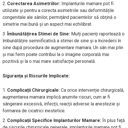
Corectarea Asimetriilor:
Implanturile mamare pot fi
utilizate și pentru a corecta asimetriile sau deformitățile
congenitale ale sânilor, permițând pacientelor să obțină o
simetrie mai bună și un aspect mai echilibrat.
Îmbunătățirea Stimei de Sine:
Mulți pacienți raportează o
îmbunătățire semnificativă a stimei de sine și a încrederii în
sine după procedura de augmentare mamara. Un sân mai plin
și mai ferm poate contribui la o imagine corporală mai
pozitivă și la o mai mare satisfacție personală.
Siguranța și Riscurile Implicate:
Complicații Chirurgicale:
Ca orice intervenție chirurgicală,
augmentarea mamara implică anumite riscuri, cum ar fi
sângerare excesivă, infecții, reacții adverse la anestezie și
formarea de cicatrici inestetice.
Complicații Specifice Implanturilor Mamare:
În plus față
de riscurile chirurgicale generale, implanturile mamare pot fi