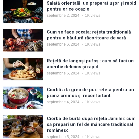
Salată orientală: un preparat ușor și rapid
pentru orice ocazie
septembrie 2, 2024
1K
views
Cum se face socata: rețeta tradițională
pentru o băutură răcoritoare de vară
septembrie 6, 2024
1K
views
Rețetă de langoși pufoși: cum să faci un
aperitiv delicios și rapid
septembrie 6, 2024
1K
views
Ciorbă a la grec de pui: rețeta pentru un
prânz cremos și reconfortant
septembrie 4, 2024
1K
views
Ciorbă de burtă după rețeta Jamilei: cum
să prepari un fel de mâncare tradițional
românesc
septembrie 5, 2024
1K
views