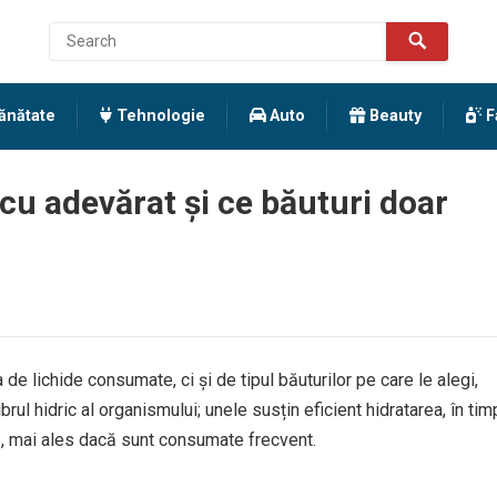
ănătate
Tehnologie
Auto
Beauty
F
 cu adevărat și ce băuturi doar
de lichide consumate, ci și de tipul băuturilor pe care le alegi,
rul hidric al organismului; unele susțin eficient hidratarea, în tim
us, mai ales dacă sunt consumate frecvent.