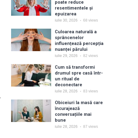
poate reduce
resentimentele și
epuizarea
iulie 30, 2026
68
views
Culoarea naturală a
sprâncenelor
influențează percepția
nuanței părului
iulie 29, 2026
82
views
Cum să transformi
drumul spre casă într-
un ritual de
deconectare
iulie 28, 2026
83
views
,
Obiceiuri la masă care
încurajează
conversațiile mai
bune
iulie 28, 2026
87
views