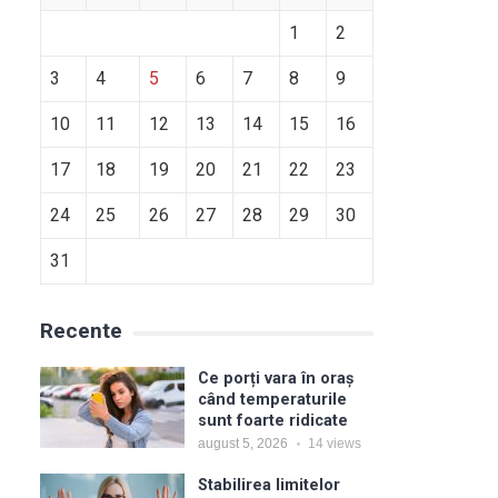
1
2
3
4
5
6
7
8
9
10
11
12
13
14
15
16
17
18
19
20
21
22
23
24
25
26
27
28
29
30
31
Recente
Ce porți vara în oraș
când temperaturile
sunt foarte ridicate
august 5, 2026
14
views
Stabilirea limitelor