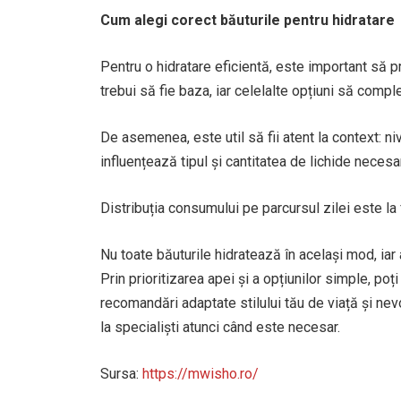
Cum alegi corect băuturile pentru hidratare
Pentru o hidratare eficientă, este important să pr
trebui să fie baza, iar celelalte opțiuni să compl
De asemenea, este util să fii atent la context: ni
influențează tipul și cantitatea de lichide necesa
Distribuția consumului pe parcursul zilei este la 
Nu toate băuturile hidratează în același mod, iar 
Prin prioritizarea apei și a opțiunilor simple, poț
recomandări adaptate stilului tău de viață și nev
la specialiști atunci când este necesar.
Sursa:
https://mwisho.ro/