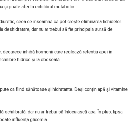
ia și poate afecta echilibrul metabolic.
diuretic, ceea ce înseamnă că pot crește eliminarea lichidelor.
 deshidratare, dar nu ar trebui să fie principala sursă de
ar, deoarece inhibă hormonii care reglează retenția apei în
hilibre hidrice și la oboseală.
ute ca fiind sănătoase și hidratante. Deși conțin apă și vitamine
echilibrată, dar nu ar trebui să înlocuiască apa. În plus, lipsa
 poate influența glicemia.