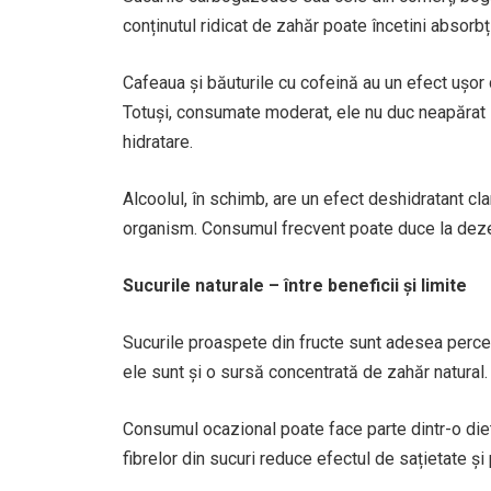
conținutul ridicat de zahăr poate încetini absorbț
Cafeaua și băuturile cu cofeină au un efect ușor 
Totuși, consumate moderat, ele nu duc neapărat la
hidratare.
Alcoolul, în schimb, are un efect deshidratant cl
organism. Consumul frecvent poate duce la dezec
Sucurile naturale – între beneficii și limite
Sucurile proaspete din fructe sunt adesea percep
ele sunt și o sursă concentrată de zahăr natural.
Consumul ocazional poate face parte dintr-o dietă 
fibrelor din sucuri reduce efectul de sațietate și