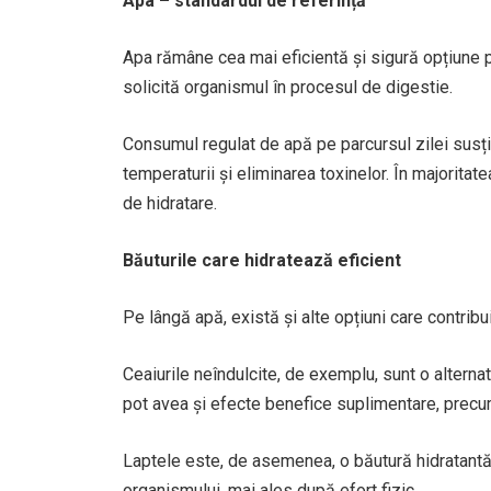
Apa – standardul de referință
Apa rămâne cea mai eficientă și sigură opțiune pe
solicită organismul în procesul de digestie.
Consumul regulat de apă pe parcursul zilei susține
temperaturii și eliminarea toxinelor. În majoritat
de hidratare.
Băuturile care hidratează eficient
Pe lângă apă, există și alte opțiuni care contribu
Ceaiurile neîndulcite, de exemplu, sunt o alternat
pot avea și efecte benefice suplimentare, precu
Laptele este, de asemenea, o băutură hidratantă, c
organismului, mai ales după efort fizic.