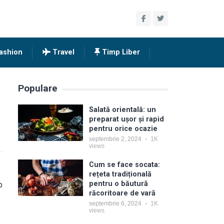
ashion
Travel
Timp Liber
Populare
Salată orientală: un
preparat ușor și rapid
pentru orice ocazie
septembrie 2, 2024
1K
views
Cum se face socata:
rețeta tradițională
pentru o băutură
p
răcoritoare de vară
septembrie 6, 2024
1K
views