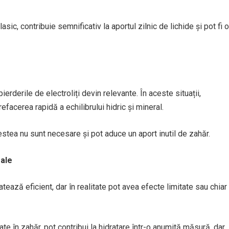
asic, contribuie semnificativ la aportul zilnic de lichide și pot fi o
pierderile de electroliți devin relevante. În aceste situații,
refacerea rapidă a echilibrului hidric și mineral.
estea nu sunt necesare și pot aduce un aport inutil de zahăr.
eale
ează eficient, dar în realitate pot avea efecte limitate sau chiar
e în zahăr, pot contribui la hidratare într-o anumită măsură, dar