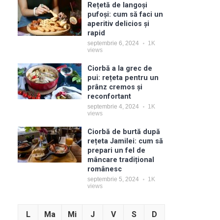
Rețetă de langoși
pufoși: cum să faci un
aperitiv delicios și
rapid
septembrie 6, 2024
1K
views
Ciorbă a la grec de
pui: rețeta pentru un
prânz cremos și
reconfortant
septembrie 4, 2024
1K
views
Ciorbă de burtă după
rețeta Jamilei: cum să
prepari un fel de
mâncare tradițional
românesc
septembrie 5, 2024
1K
views
L
Ma
Mi
J
V
S
D