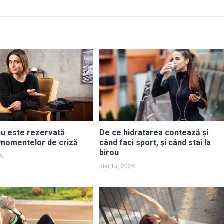
nu este rezervată
De ce hidratarea contează și
 momentelor de criză
când faci sport, și când stai la
birou
6
mai 19, 2026