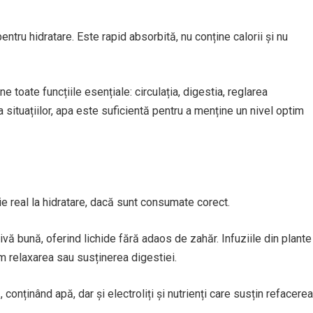
ntru hidratare. Este rapid absorbită, nu conține calorii și nu
 toate funcțiile esențiale: circulația, digestia, reglarea
ea situațiilor, apa este suficientă pentru a menține un nivel optim
ie real la hidratare, dacă sunt consumate corect.
ivă bună, oferind lichide fără adaos de zahăr. Infuziile din plante
m relaxarea sau susținerea digestiei.
onținând apă, dar și electroliți și nutrienți care susțin refacerea