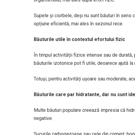
Supele și ciorbele, deși nu sunt băuturi în sens cl
opțiune eficientă, mai ales în sezonul rece.
Băuturile utile în contextul efortului fizic
În timpul activității fizice intense sau de durată, 
băuturile izotonice pot fi utile, deoarece ajută la 
Totuși, pentru activități ușoare sau moderate, ac
Băuturile care par hidratante, dar nu sunt id
Multe băuturi populare creează impresia că hidrat
negative.
Sucurile carbogazoase sau cele din comerț, bogat