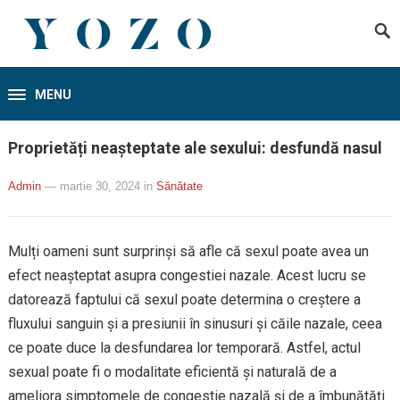
MENU
Proprietăți neașteptate ale sexului: desfundă nasul
Admin
— martie 30, 2024
in
Sănătate
Mulți oameni sunt surprinși să afle că sexul poate avea un
efect neașteptat asupra congestiei nazale. Acest lucru se
datorează faptului că sexul poate determina o creștere a
fluxului sanguin și a presiunii în sinusuri și căile nazale, ceea
ce poate duce la desfundarea lor temporară. Astfel, actul
sexual poate fi o modalitate eficientă și naturală de a
ameliora simptomele de congestie nazală și de a îmbunătăți