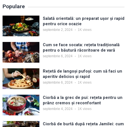
Populare
Salată orientală: un preparat ușor și rapid
pentru orice ocazie
septembrie 2, 2024
1K
views
Cum se face socata: rețeta tradițională
pentru o băutură răcoritoare de vară
septembrie 6, 2024
1K
views
Rețetă de langoși pufoși: cum să faci un
aperitiv delicios și rapid
septembrie 6, 2024
1K
views
Ciorbă a la grec de pui: rețeta pentru un
prânz cremos și reconfortant
septembrie 4, 2024
1K
views
Ciorbă de burtă după rețeta Jamilei: cum