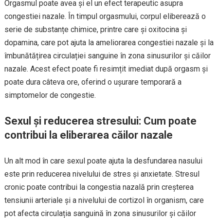
Orgasmul poate avea și el un efect terapeutic asupra
congestiei nazale. În timpul orgasmului, corpul eliberează o
serie de substanțe chimice, printre care și oxitocina și
dopamina, care pot ajuta la ameliorarea congestiei nazale și la
îmbunătățirea circulației sanguine în zona sinusurilor și căilor
nazale. Acest efect poate fi resimțit imediat după orgasm și
poate dura câteva ore, oferind o ușurare temporară a
simptomelor de congestie.
Sexul și reducerea stresului: Cum poate
contribui la eliberarea căilor nazale
Un alt mod în care sexul poate ajuta la desfundarea nasului
este prin reducerea nivelului de stres și anxietate. Stresul
cronic poate contribui la congestia nazală prin creșterea
tensiunii arteriale și a nivelului de cortizol în organism, care
pot afecta circulația sanguină în zona sinusurilor și căilor