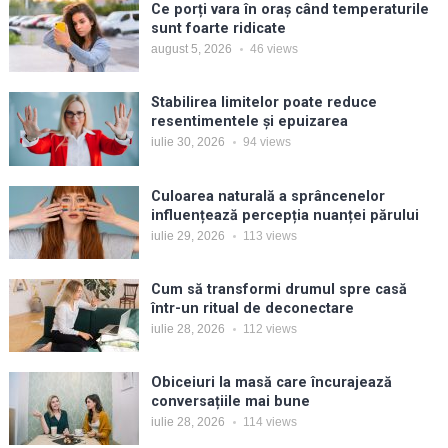
Ce porți vara în oraș când temperaturile
sunt foarte ridicate
august 5, 2026
46
views
Stabilirea limitelor poate reduce
resentimentele și epuizarea
iulie 30, 2026
94
views
Culoarea naturală a sprâncenelor
influențează percepția nuanței părului
iulie 29, 2026
113
views
Cum să transformi drumul spre casă
într-un ritual de deconectare
iulie 28, 2026
112
views
Obiceiuri la masă care încurajează
conversațiile mai bune
iulie 28, 2026
114
views