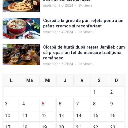
septembrie 6, 2024
1K
views
Ciorbă a la grec de pui: rețeta pentru un
prânz cremos și reconfortant
septembrie 4, 2024
1K
views
Ciorbă de burtă după rețeta Jamilei: cum
să prepari un fel de mâncare tradițional
românesc
septembrie 5, 2024
1K
views
L
Ma
Mi
J
V
S
D
1
2
3
4
5
6
7
8
9
10
11
12
13
14
15
16
17
18
19
20
21
22
23