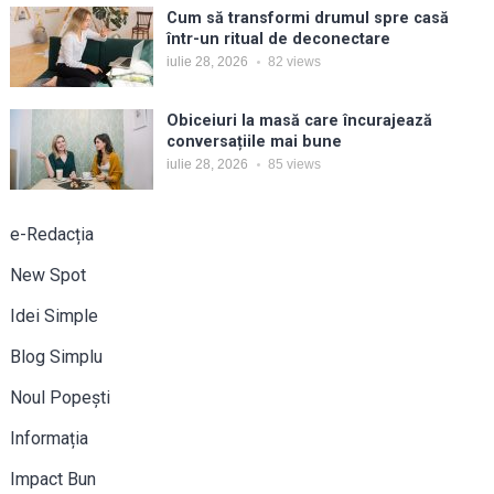
Cum să transformi drumul spre casă
într-un ritual de deconectare
iulie 28, 2026
82
views
Obiceiuri la masă care încurajează
conversațiile mai bune
iulie 28, 2026
85
views
e-Redacția
New Spot
Idei Simple
Blog Simplu
Noul Popești
Informația
Impact Bun