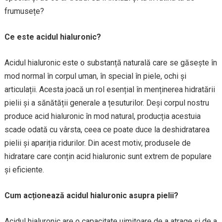
frumusețe?
Ce este acidul hialuronic?
Acidul hialuronic este o substanță naturală care se găsește în
mod normal în corpul uman, în special în piele, ochi și
articulații. Acesta joacă un rol esențial în menținerea hidratării
pielii și a sănătății generale a țesuturilor. Deși corpul nostru
produce acid hialuronic în mod natural, producția acestuia
scade odată cu vârsta, ceea ce poate duce la deshidratarea
pielii și apariția ridurilor. Din acest motiv, produsele de
hidratare care conțin acid hialuronic sunt extrem de populare
și eficiente.
Cum acționează acidul hialuronic asupra pielii?
Acidul hialuronic are o capacitate uimitoare de a atrage și de a