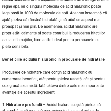
reține apa, iar o singură moleculă de acid hialuronic poate
lega până la 1000 de molecule de apă. Aceasta înseamnă că
ajută pielea să rămână hidratată și să aibă un aspect mai
proaspăt și mai plin. De asemenea, acidul hialuronic are
proprietăți calmante și poate contribui la reducerea iritațiilor
sau a inflamațiilor, fiind astfel ideal pentru persoanele cu
piele sensibilă.
Beneficiile acidului hialuronic în produsele de hidratare
Produsele de hidratare care conțin acid hialuronic au
numeroase beneficii, atât pentru pielea uscată, cât și pentru
cea grasă sau mixtă. Iată câteva dintre cele mai importante
avantaje ale acestui ingredient:
Hidratare profundă
– Acidul hialuronic ajută pielea să
absoarbă și să mențină apa, asigurând un nivel optim de