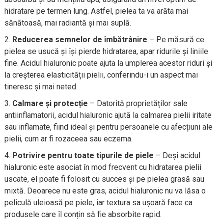
hidratare pe termen lung. Astfel, pielea ta va arăta mai
sănătoasă, mai radiantă și mai suplă.
Reducerea semnelor de îmbătrânire
– Pe măsură ce
pielea se usucă și își pierde hidratarea, apar ridurile și liniile
fine. Acidul hialuronic poate ajuta la umplerea acestor riduri și
la creșterea elasticității pielii, conferindu-i un aspect mai
tineresc și mai neted.
Calmare și protecție
– Datorită proprietăților sale
antiinflamatorii, acidul hialuronic ajută la calmarea pielii iritate
sau inflamate, fiind ideal și pentru persoanele cu afecțiuni ale
pielii, cum ar fi rozaceea sau eczema.
Potrivire pentru toate tipurile de piele
– Deși acidul
hialuronic este asociat în mod frecvent cu hidratarea pielii
uscate, el poate fi folosit cu succes și pe pielea grasă sau
mixtă. Deoarece nu este gras, acidul hialuronic nu va lăsa o
peliculă uleioasă pe piele, iar textura sa ușoară face ca
produsele care îl conțin să fie absorbite rapid.