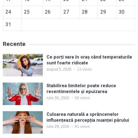
24
25
26
27
28
29
30
31
Recente
Ce porți vara în oraș când temperaturile
sunt foarte ridicate
august 5, 2026
13
views
Stabilirea limitelor poate reduce
resentimentele și epuizarea
iulie 30, 2026
68
views
Culoarea naturală a sprâncenelor
influențează percepția nuanței părului
iulie 29, 2026
81
views