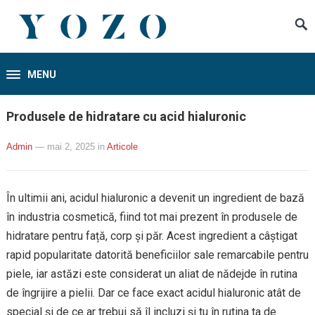
MENU
Produsele de hidratare cu acid hialuronic
Admin
— mai 2, 2025
in
Articole
În ultimii ani, acidul hialuronic a devenit un ingredient de bază
în industria cosmetică, fiind tot mai prezent în produsele de
hidratare pentru față, corp și păr. Acest ingredient a câștigat
rapid popularitate datorită beneficiilor sale remarcabile pentru
piele, iar astăzi este considerat un aliat de nădejde în rutina
de îngrijire a pielii. Dar ce face exact acidul hialuronic atât de
special și de ce ar trebui să îl incluzi și tu în rutina ta de