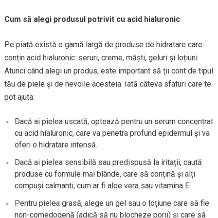
Cum să alegi produsul potrivit cu acid hialuronic
Pe piață există o gamă largă de produse de hidratare care
conțin acid hialuronic: seruri, creme, măști, geluri și loțiuni.
Atunci când alegi un produs, este important să ții cont de tipul
tău de piele și de nevoile acesteia. Iată câteva sfaturi care te
pot ajuta:
Dacă ai pielea uscată, optează pentru un serum concentrat
cu acid hialuronic, care va penetra profund epidermul și va
oferi o hidratare intensă.
Dacă ai pielea sensibilă sau predispusă la iritații, caută
produse cu formule mai blânde, care să conțină și alți
compuși calmanti, cum ar fi aloe vera sau vitamina E.
Pentru pielea grasă, alege un gel sau o loțiune care să fie
non-comedogenă (adică să nu blocheze porii) și care să