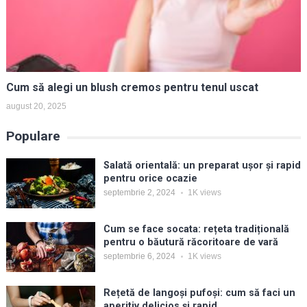
Cum să alegi un blush cremos pentru tenul uscat
august 20, 2025
Populare
Salată orientală: un preparat ușor și rapid
pentru orice ocazie
septembrie 2, 2024
1K
views
Cum se face socata: rețeta tradițională
pentru o băutură răcoritoare de vară
septembrie 6, 2024
1K
views
Rețetă de langoși pufoși: cum să faci un
aperitiv delicios și rapid