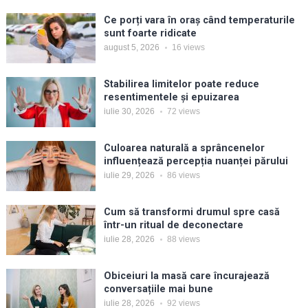
Ce porți vara în oraș când temperaturile
sunt foarte ridicate
august 5, 2026
16
views
Stabilirea limitelor poate reduce
resentimentele și epuizarea
iulie 30, 2026
72
views
Culoarea naturală a sprâncenelor
influențează percepția nuanței părului
iulie 29, 2026
86
views
Cum să transformi drumul spre casă
într-un ritual de deconectare
iulie 28, 2026
88
views
Obiceiuri la masă care încurajează
conversațiile mai bune
iulie 28, 2026
92
views