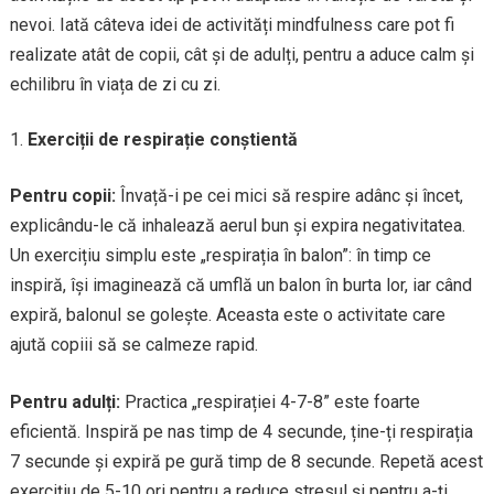
nevoi. Iată câteva idei de activități mindfulness care pot fi
realizate atât de copii, cât și de adulți, pentru a aduce calm și
echilibru în viața de zi cu zi.
Exerciții de respirație conștientă
Pentru copii:
Învață-i pe cei mici să respire adânc și încet,
explicându-le că inhalează aerul bun și expira negativitatea.
Un exercițiu simplu este „respirația în balon”: în timp ce
inspiră, își imaginează că umflă un balon în burta lor, iar când
expiră, balonul se golește. Aceasta este o activitate care
ajută copiii să se calmeze rapid.
Pentru adulți:
Practica „respirației 4-7-8” este foarte
eficientă. Inspiră pe nas timp de 4 secunde, ține-ți respirația
7 secunde și expiră pe gură timp de 8 secunde. Repetă acest
exercițiu de 5-10 ori pentru a reduce stresul și pentru a-ți