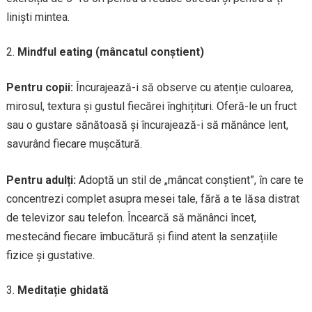
liniști mintea.
Mindful eating (mâncatul conștient)
Pentru copii:
Încurajează-i să observe cu atenție culoarea,
mirosul, textura și gustul fiecărei înghițituri. Oferă-le un fruct
sau o gustare sănătoasă și încurajează-i să mănânce lent,
savurând fiecare mușcătură.
Pentru adulți:
Adoptă un stil de „mâncat conștient”, în care te
concentrezi complet asupra mesei tale, fără a te lăsa distrat
de televizor sau telefon. Încearcă să mănânci încet,
mestecând fiecare îmbucătură și fiind atent la senzațiile
fizice și gustative.
Meditație ghidată