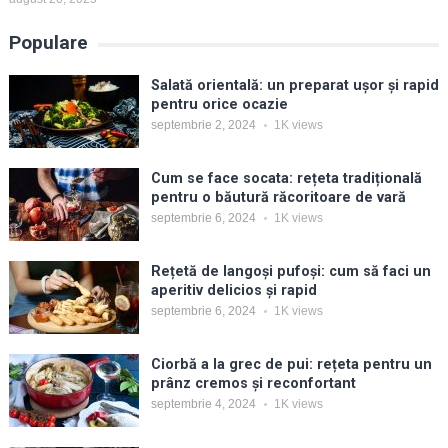
Populare
Salată orientală: un preparat ușor și rapid
pentru orice ocazie
septembrie 2, 2024
1K
views
Cum se face socata: rețeta tradițională
pentru o băutură răcoritoare de vară
septembrie 6, 2024
1K
views
Rețetă de langoși pufoși: cum să faci un
aperitiv delicios și rapid
septembrie 6, 2024
1K
views
Ciorbă a la grec de pui: rețeta pentru un
prânz cremos și reconfortant
septembrie 4, 2024
1K
views