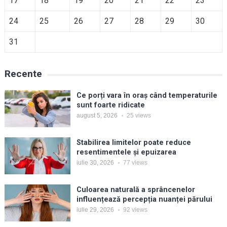
17
18
19
20
21
22
23
24
25
26
27
28
29
30
31
Recente
Ce porți vara în oraș când temperaturile
sunt foarte ridicate
august 5, 2026
25
views
Stabilirea limitelor poate reduce
resentimentele și epuizarea
iulie 30, 2026
77
views
Culoarea naturală a sprâncenelor
influențează percepția nuanței părului
iulie 29, 2026
92
views