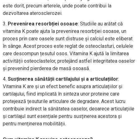
este dorit, precum arterele, unde poate contribui la
dezvoltarea aterosclerozei.
Prevenirea resorbției osoase
: Studiile au arătat că
vitamina K poate ajuta la prevenirea resorbției osoase, un
proces prin care oasele sunt distruse și calciul este eliberat
în sânge. Acest proces este reglat de osteoclasturi, celulele
care descompun țesutul osos. Vitamina K ajută la limitarea
activității osteoclastelor, protejând astfel integritatea oaselor
și prevenind pierderea de masă osoasă.
Susținerea sănătății cartilajului și a articulațiilor
:
Vitamina K are și un efect benefic asupra articulațiilor și
cartilajului, fiind implicată în sinteza unor proteine care
protejează țesuturile articulare de degradare. Acest lucru
contribuie indirect la sănătatea oaselor, deoarece articulațiile
și cartilajul sunt esențiale pentru susținerea acestora și
pentru menținerea mobilității.