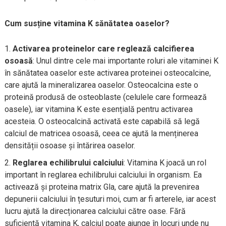
Cum susține vitamina K sănătatea oaselor?
Activarea proteinelor care reglează calcifierea
osoasă
: Unul dintre cele mai importante roluri ale vitaminei K
în sănătatea oaselor este activarea proteinei osteocalcine,
care ajută la mineralizarea oaselor. Osteocalcina este o
proteină produsă de osteoblaste (celulele care formează
oasele), iar vitamina K este esențială pentru activarea
acesteia. O osteocalcină activată este capabilă să legă
calciul de matricea osoasă, ceea ce ajută la menținerea
densității osoase și întărirea oaselor.
Reglarea echilibrului calciului
: Vitamina K joacă un rol
important în reglarea echilibrului calciului în organism. Ea
activează și proteina matrix Gla, care ajută la prevenirea
depunerii calciului în țesuturi moi, cum ar fi arterele, iar acest
lucru ajută la direcționarea calciului către oase. Fără
suficientă vitamina K, calciul poate ajunge în locuri unde nu