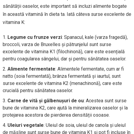
sănătății oaselor, este important să incluzi alimente bogate
în această vitamină în dieta ta. Iată câteva surse excelente de
vitamina K:
Legume cu frunze verzi
: Spanacul, kale (varza fragedă),
broccoli, varza de Bruxelles și pătrunjelul sunt surse
excelente de vitamina K1 (filochinonă), care este esențială
pentru coagularea sângelui, dar și pentru sănătatea oaselor.
Alimente fermentate
: Alimentele fermentate, cum ar fi
natto (soia fermentată), brânza fermentată și iaurtul, sunt
surse excelente de vitamina K2 (menachinonă), care este
crucială pentru sănătatea oaselor.
Carne de vită și gălbenușuri de ou
: Acestea sunt surse
bune de vitamina K2, care ajută la mineralizarea oaselor și la
protejarea acestora de pierderea densității osoase.
Uleiuri vegetale
: Uleiul de soia, uleiul de canola și uleiul
de măsline sunt surse bune de vitamina K1 și pot fi incluse în