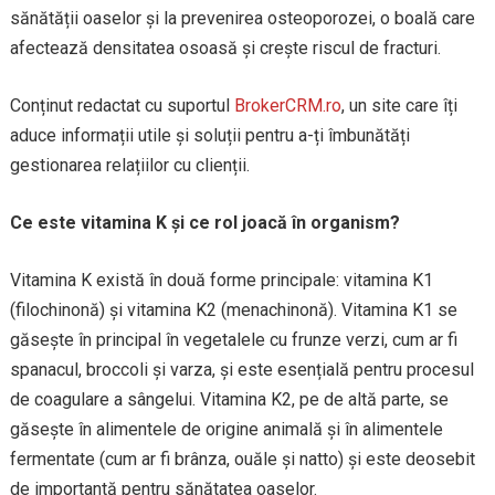
sănătății oaselor și la prevenirea osteoporozei, o boală care
afectează densitatea osoasă și crește riscul de fracturi.
Conținut redactat cu suportul
BrokerCRM.ro
, un site care îți
aduce informații utile și soluții pentru a-ți îmbunătăți
gestionarea relațiilor cu clienții.
Ce este vitamina K și ce rol joacă în organism?
Vitamina K există în două forme principale: vitamina K1
(filochinonă) și vitamina K2 (menachinonă). Vitamina K1 se
găsește în principal în vegetalele cu frunze verzi, cum ar fi
spanacul, broccoli și varza, și este esențială pentru procesul
de coagulare a sângelui. Vitamina K2, pe de altă parte, se
găsește în alimentele de origine animală și în alimentele
fermentate (cum ar fi brânza, ouăle și natto) și este deosebit
de importantă pentru sănătatea oaselor.