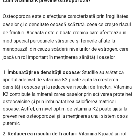
Cum vitamina K previne osteoporoza?
Osteoporoza este o afecțiune caracterizată prin fragilitatea
oaselor și o densitate osoasă scăzută, ceea ce crește riscul
de fracturi. Aceasta este o boală cronică care afectează în
mod special persoanele vârstnice și femeile aflate la
menopauză, din cauza scăderii nivelurilor de estrogen, care
joacă un rol important în menținerea sănătății oaselor.
Îmbunătățirea densității osoase
: Studiile au arătat că
aportul adecvat de vitamina K2 poate ajuta la creșterea
densității osoase și la reducerea riscului de fracturi. Vitamina
K2 contribuie la mineralizarea oaselor prin activarea proteinei
osteocalcine și prin îmbunătățirea calcifierea matricei
osoase. Astfel, un nivel optim de vitamina K2 poate ajuta la
prevenirea osteoporozei și la menținerea unui sistem osos
puternic.
Reducerea riscului de fracturi
: Vitamina K joacă un rol