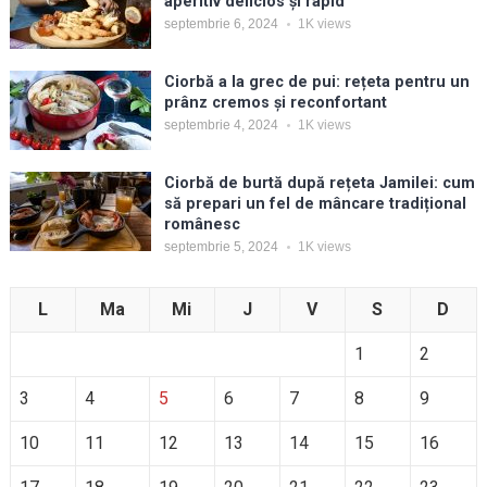
aperitiv delicios și rapid
septembrie 6, 2024
1K
views
Ciorbă a la grec de pui: rețeta pentru un
prânz cremos și reconfortant
septembrie 4, 2024
1K
views
Ciorbă de burtă după rețeta Jamilei: cum
să prepari un fel de mâncare tradițional
românesc
septembrie 5, 2024
1K
views
L
Ma
Mi
J
V
S
D
1
2
3
4
5
6
7
8
9
10
11
12
13
14
15
16