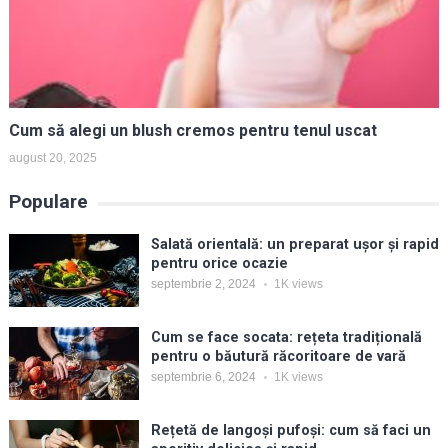
Cum să alegi un blush cremos pentru tenul uscat
august 20, 2025
Populare
Salată orientală: un preparat ușor și rapid
pentru orice ocazie
septembrie 2, 2024
1K
views
Cum se face socata: rețeta tradițională
pentru o băutură răcoritoare de vară
septembrie 6, 2024
1K
views
Rețetă de langoși pufoși: cum să faci un