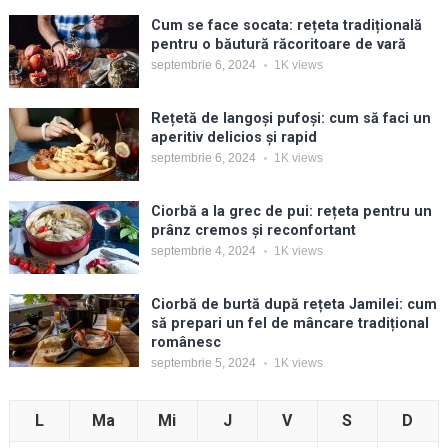
Cum se face socata: rețeta tradițională
pentru o băutură răcoritoare de vară
septembrie 6, 2024
1K
views
Rețetă de langoși pufoși: cum să faci un
aperitiv delicios și rapid
septembrie 6, 2024
1K
views
Ciorbă a la grec de pui: rețeta pentru un
prânz cremos și reconfortant
septembrie 4, 2024
1K
views
Ciorbă de burtă după rețeta Jamilei: cum
să prepari un fel de mâncare tradițional
românesc
septembrie 5, 2024
1K
views
L
Ma
Mi
J
V
S
D