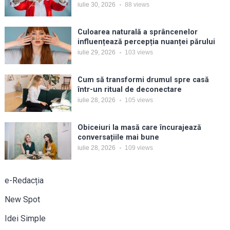
iulie 30, 2026
88
views
Culoarea naturală a sprâncenelor
influențează percepția nuanței părului
iulie 29, 2026
103
views
Cum să transformi drumul spre casă
într-un ritual de deconectare
iulie 28, 2026
105
views
Obiceiuri la masă care încurajează
conversațiile mai bune
iulie 28, 2026
109
views
e-Redacția
New Spot
Idei Simple