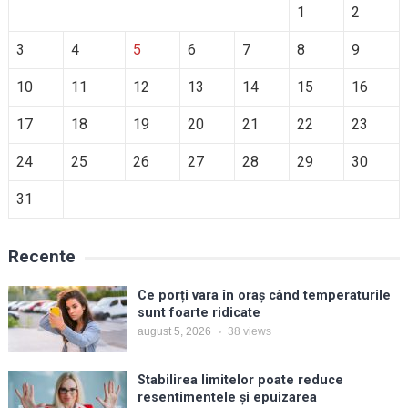
1
2
3
4
5
6
7
8
9
10
11
12
13
14
15
16
17
18
19
20
21
22
23
24
25
26
27
28
29
30
31
Recente
Ce porți vara în oraș când temperaturile
sunt foarte ridicate
august 5, 2026
38
views
Stabilirea limitelor poate reduce
resentimentele și epuizarea