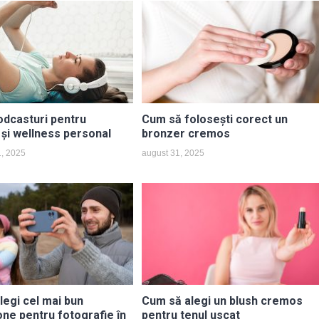
odcasturi pentru
Cum să folosești corect un
 și wellness personal
bronzer cremos
1, 2025
august 31, 2025
legi cel mai bun
Cum să alegi un blush cremos
ne pentru fotografie în
pentru tenul uscat