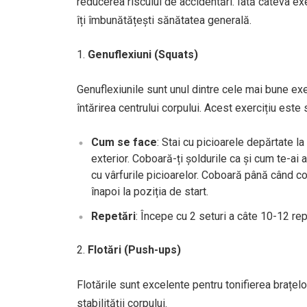
reducerea riscului de accidentări. Iată câteva exer
îți îmbunătățești sănătatea generală.
Genuflexiuni (Squats)
Genuflexiunile sunt unul dintre cele mai bune exerc
întărirea centrului corpului. Acest exercițiu este 
Cum se face
: Stai cu picioarele depărtate la
exterior. Coboară-ți șoldurile ca și cum te-ai 
cu vârfurile picioarelor. Coboară până când co
înapoi la poziția de start.
Repetări
: Începe cu 2 seturi a câte 10-12 r
Flotări (Push-ups)
Flotările sunt excelente pentru tonifierea brațelor
stabilității corpului.