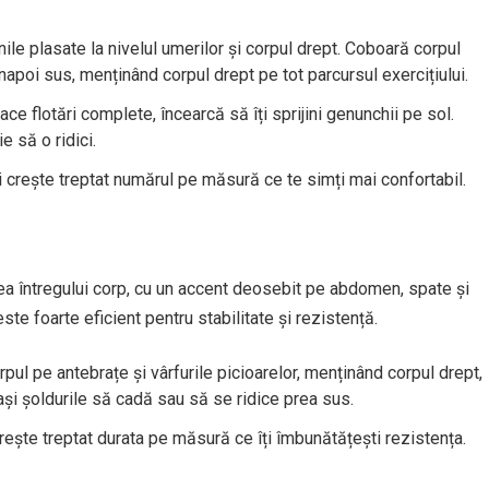
inile plasate la nivelul umerilor și corpul drept. Coboară corpul
înapoi sus, menținând corpul drept pe tot parcursul exercițiului.
ace flotări complete, încearcă să îți sprijini genunchii pe sol.
e să o ridici.
și crește treptat numărul pe măsură ce te simți mai confortabil.
rea întregului corp, cu un accent deosebit pe abdomen, spate și
te foarte eficient pentru stabilitate și rezistență.
corpul pe antebrațe și vârfurile picioarelor, menținând corpul drept,
lași șoldurile să cadă sau să se ridice prea sus.
ește treptat durata pe măsură ce îți îmbunătățești rezistența.