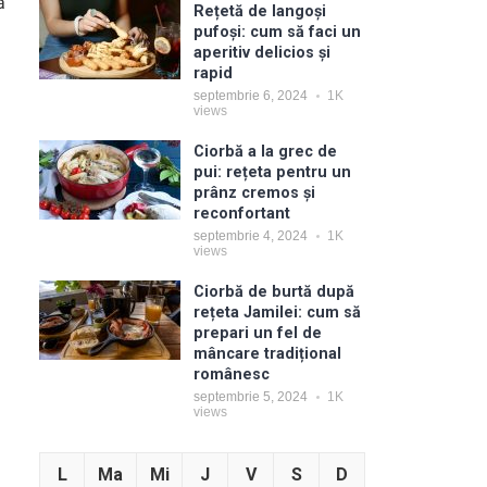
ă
Rețetă de langoși
pufoși: cum să faci un
aperitiv delicios și
rapid
septembrie 6, 2024
1K
views
Ciorbă a la grec de
pui: rețeta pentru un
prânz cremos și
reconfortant
septembrie 4, 2024
1K
views
Ciorbă de burtă după
rețeta Jamilei: cum să
prepari un fel de
mâncare tradițional
românesc
septembrie 5, 2024
1K
views
L
Ma
Mi
J
V
S
D