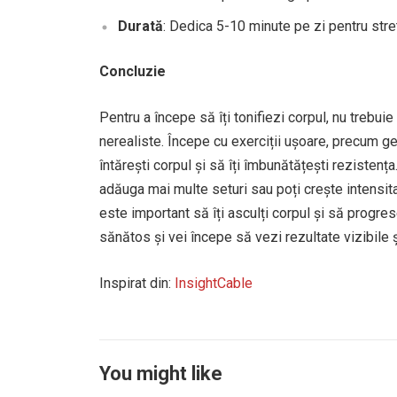
Durată
: Dedica 5-10 minute pe zi pentru stre
Concluzie
Pentru a începe să îți tonifiezi corpul, nu trebu
nerealiste. Începe cu exerciții ușoare, precum gen
întărești corpul și să îți îmbunătățești rezistenț
adăuga mai multe seturi sau poți crește intensita
este important să îți asculți corpul și să progrese
sănătos și vei începe să vezi rezultate vizibile 
Inspirat din:
InsightCable
You might like