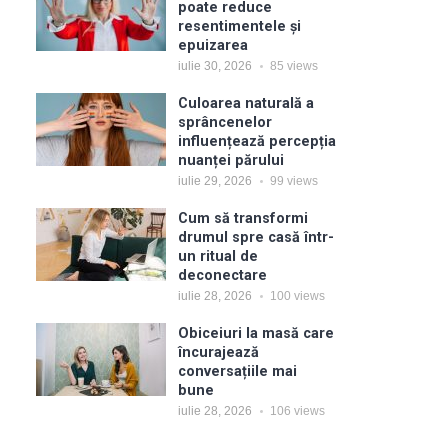
poate reduce
resentimentele și
epuizarea
iulie 30, 2026
85
views
Culoarea naturală a
sprâncenelor
influențează percepția
nuanței părului
iulie 29, 2026
99
views
Cum să transformi
drumul spre casă într-
un ritual de
deconectare
iulie 28, 2026
100
views
Obiceiuri la masă care
încurajează
conversațiile mai
bune
iulie 28, 2026
106
views