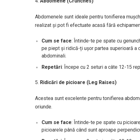
Abdomene (Crunches)
Abdomenele sunt ideale pentru tonifierea mușchi
realizat și pot fi efectuate acasă fără echipamen
Cum se face
: Întinde-te pe spate cu genunch
pe piept și ridică-ți ușor partea superioară a
abdominali.
Repetări
: Începe cu 2 seturi a câte 12-15 re
Ridicări de picioare (Leg Raises)
Acestea sunt excelente pentru tonifierea abdomenu
oriunde.
Cum se face
: Întinde-te pe spate cu picioare
picioarele până când sunt aproape perpendicul