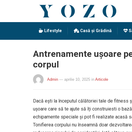
Lifestyle
Casă și Grădină
S
Antrenamente ușoare pent
corpul
Admin
— aprilie 10, 2025
in
Articole
Dacă ești la începutul călătoriei tale de fitness și
ușoare care să te ajute să îți construiesti o baz
echipamente speciale și pot fi realizate acasă sau 
Tonifierea corpului nu înseamnă doar dezvoltarea 