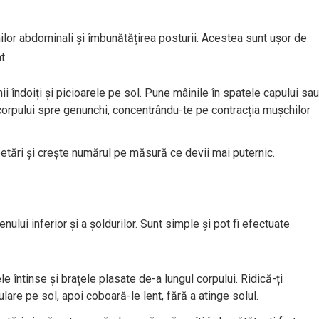
lor abdominali și îmbunătățirea posturii. Acestea sunt ușor de
t.
ii îndoiți și picioarele pe sol. Pune mâinile în spatele capului sau
 corpului spre genunchi, concentrându-te pe contracția mușchilor
petări și crește numărul pe măsură ce devii mai puternic.
lui inferior și a șoldurilor. Sunt simple și pot fi efectuate
le întinse și brațele plasate de-a lungul corpului. Ridică-ți
are pe sol, apoi coboară-le lent, fără a atinge solul.