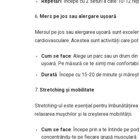
Repetări
: Începe cu 2 seturi a câte 10-12 re
Mers pe jos sau alergare ușoară
Mersul pe jos sau alergarea ușoară sunt excelent
cardiovasculare. Acestea sunt activități care pot fi
Cum se face
: Alege un parc sau un drum din
ușoară. Pe măsură ce te simți mai confortabil, 
Durată
: Începe cu 15-20 de minute și măreșt
Stretching și mobilitate
Stretching-ul este esențial pentru îmbunătățirea fl
relaxarea mușchilor și la creșterea mobilității.
Cum se face
: Începe prin a te întinde pe po
concentrându-te pe fiecare grupă musculară. Fl