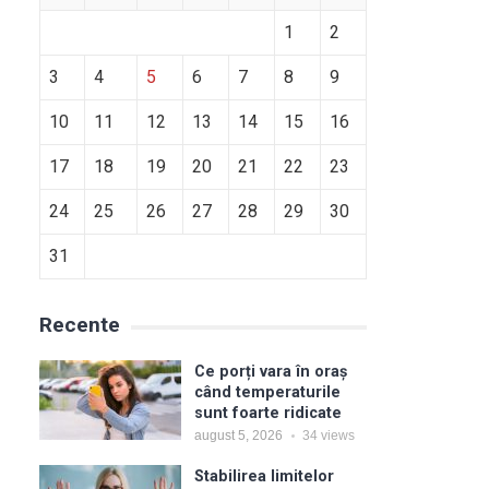
1
2
3
4
5
6
7
8
9
10
11
12
13
14
15
16
17
18
19
20
21
22
23
24
25
26
27
28
29
30
31
Recente
Ce porți vara în oraș
când temperaturile
sunt foarte ridicate
august 5, 2026
34
views
Stabilirea limitelor