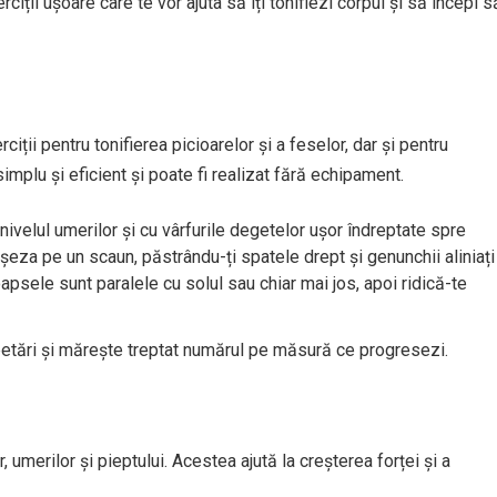
ciții ușoare care te vor ajuta să îți tonifiezi corpul și să începi s
iții pentru tonifierea picioarelor și a feselor, dar și pentru
simplu și eficient și poate fi realizat fără echipament.
 nivelul umerilor și cu vârfurile degetelor ușor îndreptate spre
așeza pe un scaun, păstrându-ți spatele drept și genunchii aliniați
apsele sunt paralele cu solul sau chiar mai jos, apoi ridică-te
epetări și mărește treptat numărul pe măsură ce progresezi.
, umerilor și pieptului. Acestea ajută la creșterea forței și a