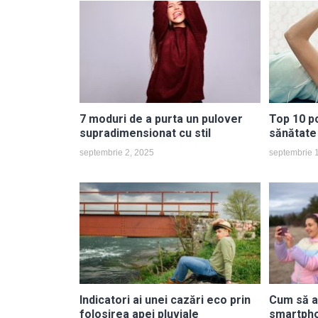
7 moduri de a purta un pulover
Top 10 p
supradimensionat cu stil
sănătate
septembrie 2, 2025
septembrie 
Indicatori ai unei cazări eco prin
Cum să a
folosirea apei pluviale
smartpho