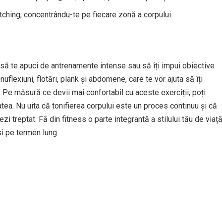
tching, concentrându-te pe fiecare zonă a corpului.
ie să te apuci de antrenamente intense sau să îți impui obiective
uflexiuni, flotări, plank și abdomene, care te vor ajuta să îți
a. Pe măsură ce devii mai confortabil cu aceste exerciții, poți
tea. Nu uita că tonifierea corpului este un proces continuu și că
zi treptat. Fă din fitness o parte integrantă a stilului tău de viaț
și pe termen lung.