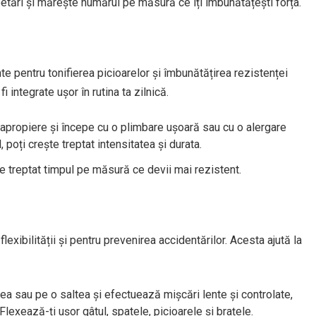
petări și mărește numărul pe măsură ce îți îmbunătățești forța.
e pentru tonifierea picioarelor și îmbunătățirea rezistenței
 integrate ușor în rutina ta zilnică.
 apropiere și începe cu o plimbare ușoară sau cu o alergare
poți crește treptat intensitatea și durata.
e treptat timpul pe măsură ce devii mai rezistent.
exibilității și pentru prevenirea accidentărilor. Acesta ajută la
dea sau pe o saltea și efectuează mișcări lente și controlate,
exează-ți ușor gâtul, spatele, picioarele și brațele.