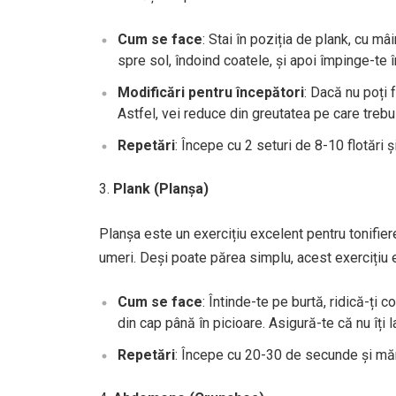
Cum se face
: Stai în poziția de plank, cu mâ
spre sol, îndoind coatele, și apoi împinge-te 
Modificări pentru începători
: Dacă nu poți f
Astfel, vei reduce din greutatea pe care trebui
Repetări
: Începe cu 2 seturi de 8-10 flotări 
Plank (Planșa)
Planșa este un exercițiu excelent pentru tonifie
umeri. Deși poate părea simplu, acest exercițiu es
Cum se face
: Întinde-te pe burtă, ridică-ți 
din cap până în picioare. Asigură-te că nu îți 
Repetări
: Începe cu 20-30 de secunde și măr