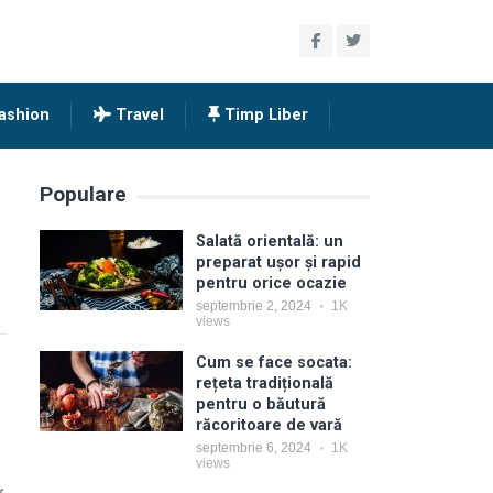
ashion
Travel
Timp Liber
Populare
Salată orientală: un
preparat ușor și rapid
pentru orice ocazie
septembrie 2, 2024
1K
views
Cum se face socata:
rețeta tradițională
pentru o băutură
răcoritoare de vară
septembrie 6, 2024
1K
views