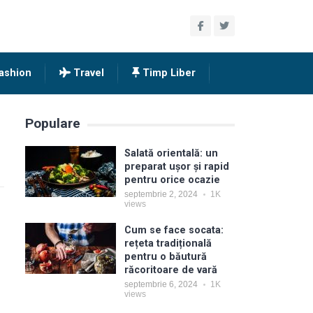
ashion
Travel
Timp Liber
Populare
Salată orientală: un
preparat ușor și rapid
pentru orice ocazie
septembrie 2, 2024
1K
views
Cum se face socata:
rețeta tradițională
pentru o băutură
răcoritoare de vară
septembrie 6, 2024
1K
views