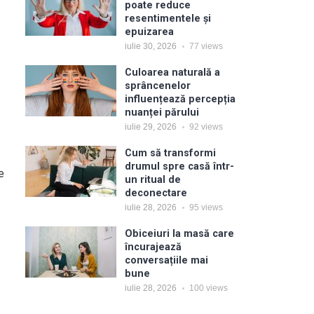
poate reduce
resentimentele și
epuizarea
iulie 30, 2026
77
views
Culoarea naturală a
sprâncenelor
influențează percepția
nuanței părului
iulie 29, 2026
92
views
Cum să transformi
drumul spre casă într-
e
un ritual de
deconectare
iulie 28, 2026
95
views
Obiceiuri la masă care
încurajează
conversațiile mai
bune
iulie 28, 2026
100
views