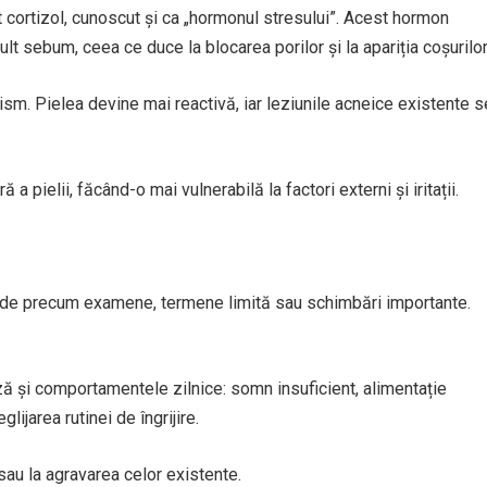
t cortizol, cunoscut și ca „hormonul stresului”. Acest hormon
sebum, ceea ce duce la blocarea porilor și la apariția coșurilor
nism. Pielea devine mai reactivă, iar leziunile acneice existente s
 a pielii, făcând-o mai vulnerabilă la factori externi și iritații.
ade precum examene, termene limită sau schimbări importante.
ă și comportamentele zilnice: somn insuficient, alimentație
lijarea rutinei de îngrijire.
r sau la agravarea celor existente.