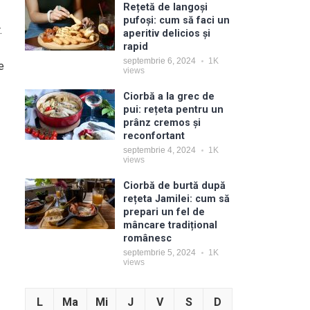
Rețetă de langoși
pufoși: cum să faci un
.
aperitiv delicios și
rapid
septembrie 6, 2024
1K
e
views
Ciorbă a la grec de
pui: rețeta pentru un
prânz cremos și
reconfortant
septembrie 4, 2024
1K
views
Ciorbă de burtă după
rețeta Jamilei: cum să
prepari un fel de
mâncare tradițional
românesc
septembrie 5, 2024
1K
views
L
Ma
Mi
J
V
S
D