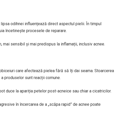
ipsa odihnei influențează direct aspectul pielii. În timpul
uia încetinește procesele de reparare.
 mai sensibil și mai predispus la inflamații, inclusiv acnee.
obiceiuri care afectează pielea fără să îți dai seama. Stoarcerea
ă a produselor sunt reacții comune.
 duce la apariția petelor post-acneice sau chiar a cicatricilor.
gresive în încercarea de a „scăpa rapid” de acnee poate