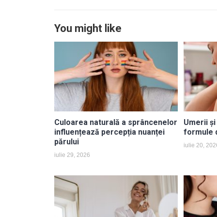
You might like
Culoarea naturală a sprâncenelor
Umerii și
influențează percepția nuanței
formule d
părului
iulie 20, 202
iulie 29, 2026