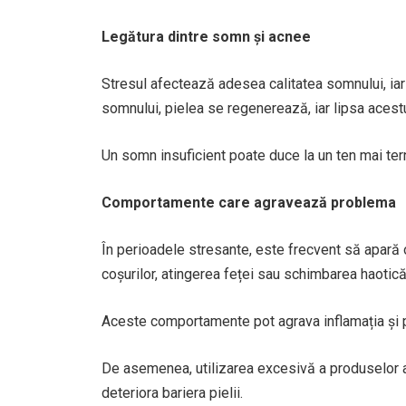
Legătura dintre somn și acnee
Stresul afectează adesea calitatea somnului, iar l
somnului, pielea se regenerează, iar lipsa acest
Un somn insuficient poate duce la un ten mai tern,
Comportamente care agravează problema
În perioadele stresante, este frecvent să apară 
coșurilor, atingerea feței sau schimbarea haotic
Aceste comportamente pot agrava inflamația și pot
De asemenea, utilizarea excesivă a produselor a
deteriora bariera pielii.