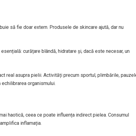
buie să fie doar extern. Produsele de skincare ajută, dar nu
 esențială: curățare blândă, hidratare și, dacă este necesar, un
ct real asupra pielii. Activități precum sportul, plimbările, pauzel
a echilibrarea organismului.
 mai haotică, ceea ce poate influența indirect pielea. Consumul
mplifica inflamația.