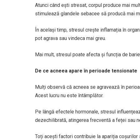
Atunci când ești stresat, corpul produce mai mul
stimulează glandele sebacee să producă mai mult 
În același timp, stresul crește inflamația în orga
pot agrava sau vindeca mai greu.
Mai mult, stresul poate afecta și funcția de barieră
De ce acneea apare în perioade tensionate
Mulți observă că acneea se agravează în perio
Acest lucru nu este întâmplător.
Pe lângă efectele hormonale, stresul influențeaz
dezechilibrată, atingerea frecventă a feței sau neg
Toți acești factori contribuie la apariția coșurilo