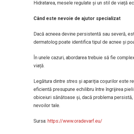
Hidratarea, mesele regulate și un stil de viață ech
Când este nevoie de ajutor specializat
Dacă acneea devine persistentă sau severă, este
dermatolog poate identifica tipul de acnee și p
În unele cazuri, abordarea trebuie să fie complexă
viață.
Legătura dintre stres și apariția coșurilor este r
eficientă presupune echilibru între îngrijirea piel
obiceiuri sănătoase și, dacă problema persistă, 
nevoilor tale.
Sursa:
https://www.oradevarf.eu/