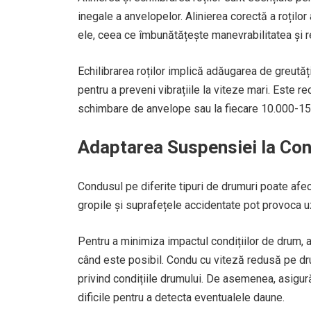
inegale a anvelopelor. Alinierea corectă a roțilo
ele, ceea ce îmbunătățește manevrabilitatea și 
Echilibrarea roților implică adăugarea de greută
pentru a preveni vibrațiile la viteze mari. Este re
schimbare de anvelope sau la fiecare 10.000-15.
Adaptarea Suspensiei la Con
Condusul pe diferite tipuri de drumuri poate afec
gropile și suprafețele accidentate pot provoca 
Pentru a minimiza impactul condițiilor de drum, a
când este posibil. Condu cu viteză redusă pe dr
privind condițiile drumului. De asemenea, asigur
dificile pentru a detecta eventualele daune.