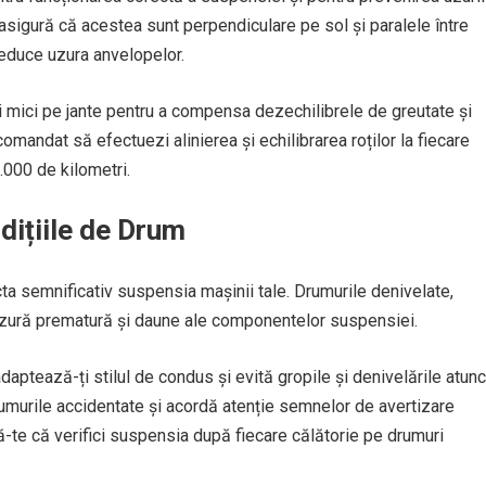
r asigură că acestea sunt perpendiculare pe sol și paralele între
reduce uzura anvelopelor.
ți mici pe jante pentru a compensa dezechilibrele de greutate și
comandat să efectuezi alinierea și echilibrarea roților la fiecare
000 de kilometri.
dițiile de Drum
ta semnificativ suspensia mașinii tale. Drumurile denivelate,
uzură prematură și daune ale componentelor suspensiei.
daptează-ți stilul de condus și evită gropile și denivelările atunc
umurile accidentate și acordă atenție semnelor de avertizare
ă-te că verifici suspensia după fiecare călătorie pe drumuri