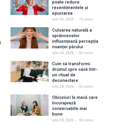
poate reduce
resentimentele și
epuizarea
iulie 30, 2026
76
views
Culoarea naturală a
sprâncenelor
influențează percepția
ă
nuanței părului
iulie 29, 2026
90
views
Cum să transformi
drumul spre casă într-
un ritual de
deconectare
iulie 28, 2026
92
views
Obiceiuri la masă care
încurajează
conversațiile mai
bune
iulie 28, 2026
96
views