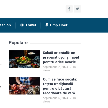
ashion
Travel
Timp Liber
Populare
Salată orientală: un
preparat ușor și rapid
pentru orice ocazie
septembrie 2, 2024
1K
views
Cum se face socata:
rețeta tradițională
e
pentru o băutură
răcoritoare de vară
septembrie 6, 2024
1K
views