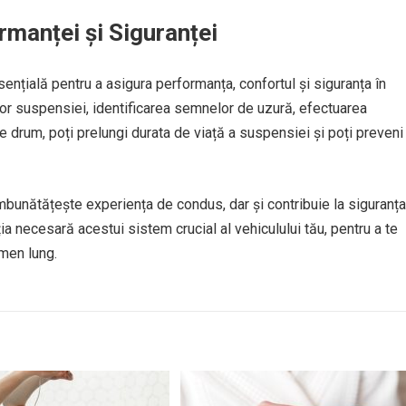
manței și Siguranței
ențială pentru a asigura performanța, confortul și siguranța în
or suspensiei, identificarea semnelor de uzură, efectuarea
 de drum, poți prelungi durata de viață a suspensiei și poți preveni
îmbunătățește experiența de condus, dar și contribuie la siguranța
nția necesară acestui sistem crucial al vehiculului tău, pentru a te
men lung.