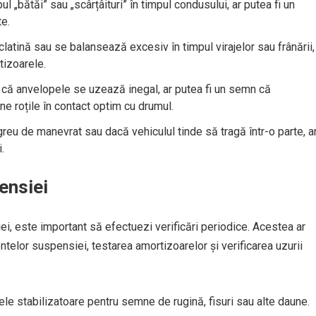
 „bătăi” sau „scârțâituri” în timpul condusului, ar putea fi un
e.
atină sau se balansează excesiv în timpul virajelor sau frânării,
tizoarele.
că anvelopele se uzează inegal, ar putea fi un semn că
e roțile în contact optim cu drumul.
reu de manevrat sau dacă vehiculul tinde să tragă într-o parte, a
.
ensiei
i, este important să efectuezi verificări periodice. Acestea ar
telor suspensiei, testarea amortizoarelor și verificarea uzurii
ele stabilizatoare pentru semne de rugină, fisuri sau alte daune.