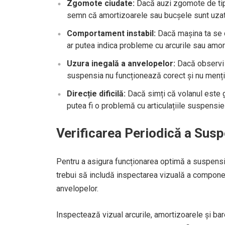
Zgomote ciudate:
Dacă auzi zgomote de tipul
semn că amortizoarele sau bucșele sunt uzat
Comportament instabil:
Dacă mașina ta se cl
ar putea indica probleme cu arcurile sau amor
Uzura inegală a anvelopelor:
Dacă observi 
suspensia nu funcționează corect și nu mențin
Direcție dificilă:
Dacă simți că volanul este g
putea fi o problemă cu articulațiile suspensiei
Verificarea Periodică a Susp
Pentru a asigura funcționarea optimă a suspensie
trebui să includă inspectarea vizuală a componen
anvelopelor.
Inspectează vizual arcurile, amortizoarele și bar