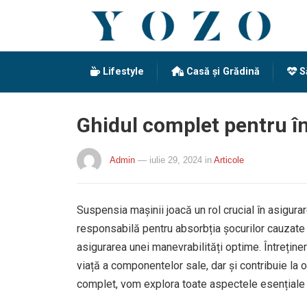
Lifestyle
Casă și Grădină
S
Ghidul complet pentru în
Admin
— iulie 29, 2024
in
Articole
Suspensia mașinii joacă un rol crucial în asigura
responsabilă pentru absorbția șocurilor cauzate d
asigurarea unei manevrabilități optime. Întrețin
viață a componentelor sale, dar și contribuie la 
complet, vom explora toate aspectele esențiale al