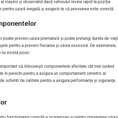
l mașinii și observând dacă vehiculul revine rapid la poziția
le pentru uzură inegală și asigură-te că presiunea este corectă.
omponentelor
i poate preveni uzura prematură și poate prelungi durata de viaț
bucșele pentru a preveni frecarea și uzura excesivă. De asemenea,
nu există jocuri.
 important să înlocuiești componentele afectate cât mai curând
uite în perechi pentru a asigura un comportament simetric al
de schimb de calitate pentru a asigura performanța și siguranța
lor
entru funcționarea corectă a suspensiei și pentru prevenirea uzurii