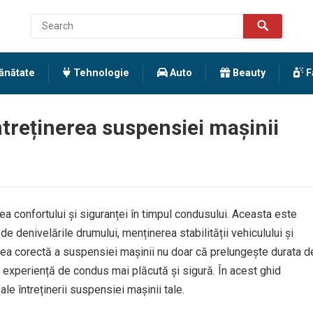
ănătate
Tehnologie
Auto
Beauty
F
treținerea suspensiei mașinii
rea confortului și siguranței în timpul condusului. Aceasta este
e denivelările drumului, menținerea stabilității vehiculului și
erea corectă a suspensiei mașinii nu doar că prelungește durata d
o experiență de condus mai plăcută și sigură. În acest ghid
e întreținerii suspensiei mașinii tale.