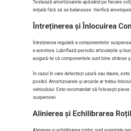
Testează amortizoarele apăsând pe fiecare colț a
inițială fără să se balanseze. Verifică anvelope
Întreținerea și Înlocuirea C
Întreținerea regulată a componentelor suspensie
a acestora. Lubrifiază periodic articulațiile și 
asigură-te că componentele sunt bine strânse și 
În cazul în care detectezi uzură sau daune, este
posibil. Amortizoarele și arcurile ar trebui înloc
vehiculului. Este recomandat să folosești piese 
suspensiei.
Alinierea și Echilibrarea Roți
Alinierea și echilibrarea roților sunt esențiale p