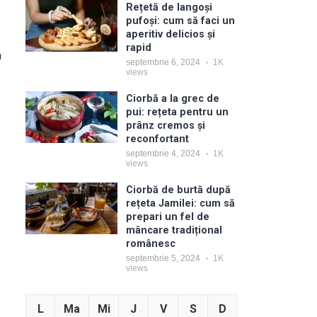
Rețetă de langoși
pufoși: cum să faci un
aperitiv delicios și
rapid
a
septembrie 6, 2024
1K
views
Ciorbă a la grec de
pui: rețeta pentru un
prânz cremos și
reconfortant
septembrie 4, 2024
1K
views
Ciorbă de burtă după
rețeta Jamilei: cum să
prepari un fel de
mâncare tradițional
românesc
septembrie 5, 2024
1K
views
L
Ma
Mi
J
V
S
D