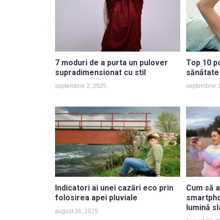
7 moduri de a purta un pulover
Top 10 p
supradimensionat cu stil
sănătate
septembrie 2, 2025
septembrie 
Indicatori ai unei cazări eco prin
Cum să a
folosirea apei pluviale
smartpho
lumină sl
august 26, 2025