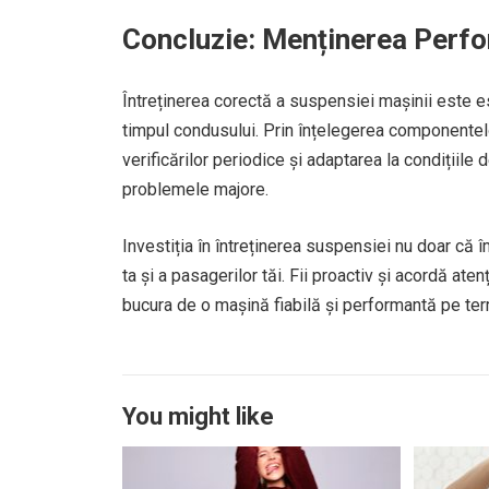
Concluzie: Menținerea Perfor
Întreținerea corectă a suspensiei mașinii este es
timpul condusului. Prin înțelegerea componentel
verificărilor periodice și adaptarea la condițiile
problemele majore.
Investiția în întreținerea suspensiei nu doar că 
ta și a pasagerilor tăi. Fii proactiv și acordă ate
bucura de o mașină fiabilă și performantă pe ter
You might like