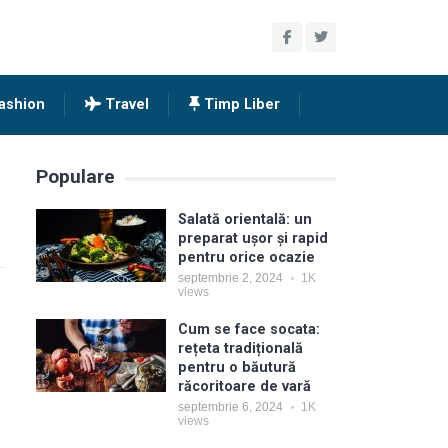
ashion
Travel
Timp Liber
Populare
Salată orientală: un
preparat ușor și rapid
pentru orice ocazie
septembrie 2, 2024
1K
views
Cum se face socata:
rețeta tradițională
pentru o băutură
răcoritoare de vară
septembrie 6, 2024
1K
views