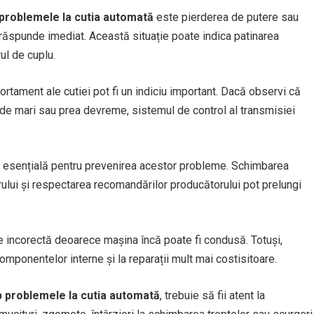
 problemele la cutia automată
este pierderea de putere sau
răspunde imediat. Această situație poate indica patinarea
ul de cuplu.
ament ale cutiei pot fi un indiciu important. Dacă observi că
t de mari sau prea devreme, sistemul de control al transmisiei
e esențială pentru prevenirea acestor probleme. Schimbarea
ltrului și respectarea recomandărilor producătorului pot prelungi
e incorectă deoarece mașina încă poate fi condusă. Totuși,
omponentelor interne și la reparații mult mai costisitoare.
p problemele la cutia automată
, trebuie să fii atent la