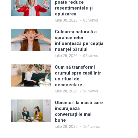
poate reduce
resentimentele și
epuizarea
iulie 30, 2026
83
views
Culoarea naturală a
sprâncenelor
influențează percepția
nuanței părului
iulie 29, 2026
97
views
Cum să transformi
drumul spre casă într-
un ritual de
deconectare
iulie 28, 2026
98
views
Obiceiuri la masă care
încurajează
conversațiile mai
bune
iulie 28, 2026
104
views