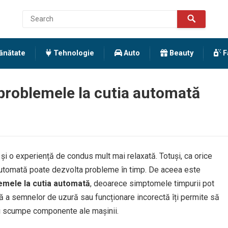
ănătate
Tehnologie
Auto
Beauty
F
problemele la cutia automată
 și o experiență de condus mult mai relaxată. Totuși, ca orice
utomată poate dezvolta probleme în timp. De aceea este
emele la cutia automată
, deoarece simptomele timpurii pot
idă a semnelor de uzură sau funcționare incorectă îți permite să
mai scumpe componente ale mașinii.