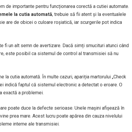
rem de importante pentru funcționarea corectă a cutiei automate.
emele la cutia automată
, trebuie să fii atent și la eventualele
e are de obicei o culoare roșiatică, iar scurgerile pot indica
e fi un alt semn de avertizare. Dacă simți smucituri atunci când
re, este posibil ca sistemul de control al transmisiei să nu
e la cutia automată. În multe cazuri, apariția martorului „Check
ei indică faptul că sistemul electronic a detectat o eroare. O
za exactă a problemei.
 care poate duce la defecte serioase. Unele mașini afișează în
evine prea mare. Acest lucru poate apărea din cauza nivelului
obleme interne ale transmisiei.