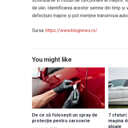
schimbările în modul de funcționare al mașinii: s
de ulei. Identificarea acestor semne din timp și v
defecțiuni majore și pot menține transmisia auto
Sursa:
https://www.blognews.ro/
You might like
De ce să folosești un spray de
7 sfaturi
protecție pentru caroserie
mașina d
ploaie