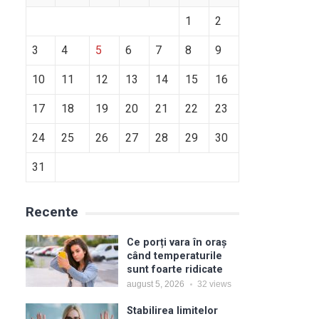
1
2
3
4
5
6
7
8
9
10
11
12
13
14
15
16
17
18
19
20
21
22
23
24
25
26
27
28
29
30
31
Recente
Ce porți vara în oraș
când temperaturile
sunt foarte ridicate
august 5, 2026
32
views
Stabilirea limitelor