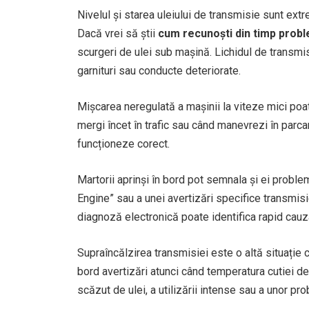
Nivelul și starea uleiului de transmisie sunt ext
Dacă vrei să știi
cum recunoști din timp probl
scurgeri de ulei sub mașină. Lichidul de transmisi
garnituri sau conducte deteriorate.
Mișcarea neregulată a mașinii la viteze mici poat
mergi încet în trafic sau când manevrezi în parca
funcționeze corect.
Martorii aprinși în bord pot semnala și ei problem
Engine” sau a unei avertizări specifice transmisi
diagnoză electronică poate identifica rapid cau
Supraîncălzirea transmisiei este o altă situație
bord avertizări atunci când temperatura cutiei d
scăzut de ulei, a utilizării intense sau a unor pr