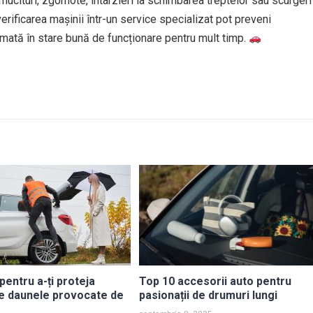
mucituri, zgomote, întârzieri la schimbarea treptelor sau scurgeri
erificarea mașinii într-un service specializat pot preveni
mată în stare bună de funcționare pentru mult timp.
 pentru a-ți proteja
Top 10 accesorii auto pentru
e daunele provocate de
pasionații de drumuri lungi