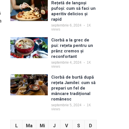
Rețetă de langoși
pufoși: cum să faci un
ă
aperitiv delicios și
rapid
a
septembrie 6, 2024
1K
views
Ciorbă a la grec de
pui: rețeta pentru un
prânz cremos și
reconfortant
septembrie 4, 2024
1K
views
Ciorbă de burtă după
rețeta Jamilei: cum să
prepari un fel de
mâncare tradițional
românesc
septembrie 5, 2024
1K
views
L
Ma
Mi
J
V
S
D