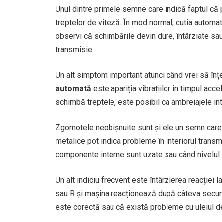
Unul dintre primele semne care indică faptul că
treptelor de viteză. În mod normal, cutia automat
observi că schimbările devin dure, întârziate sau
transmisie.
Un alt simptom important atunci când vrei să înț
automată
este apariția vibrațiilor în timpul acc
schimbă treptele, este posibil ca ambreiajele int
Zgomotele neobișnuite sunt și ele un semn care nu
metalice pot indica probleme în interiorul tran
componente interne sunt uzate sau când nivelul u
Un alt indiciu frecvent este întârzierea reacției l
sau R și mașina reacționează după câteva secund
este corectă sau că există probleme cu uleiul d