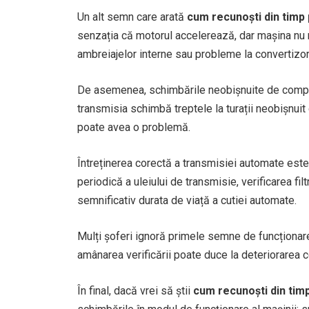
Un alt semn care arată
cum recunoști din timp
senzația că motorul accelerează, dar mașina nu 
ambreiajelor interne sau probleme la convertizor
De asemenea, schimbările neobișnuite de comport
transmisia schimbă treptele la turații neobișnui
poate avea o problemă.
Întreținerea corectă a transmisiei automate est
periodică a uleiului de transmisie, verificarea fi
semnificativ durata de viață a cutiei automate.
Mulți șoferi ignoră primele semne de funcționar
amânarea verificării poate duce la deteriorarea c
În final, dacă vrei să știi
cum recunoști din tim