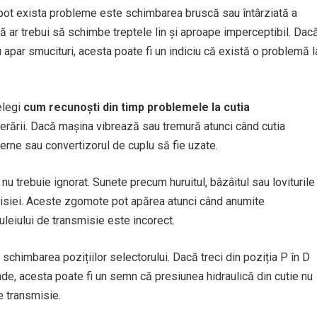
 pot exista probleme este schimbarea bruscă sau întârziată a
ă ar trebui să schimbe treptele lin și aproape imperceptibil. Dac
 apar smucituri, acesta poate fi un indiciu că există o problemă l
elegi
cum recunoști din timp problemele la cutia
elerării. Dacă mașina vibrează sau tremură atunci când cutia
erne sau convertizorul de cuplu să fie uzate.
 trebuie ignorat. Sunete precum huruitul, bâzâitul sau loviturile
smisiei. Aceste zgomote pot apărea atunci când anumite
leiului de transmisie este incorect.
a schimbarea pozițiilor selectorului. Dacă treci din poziția P în D
e, acesta poate fi un semn că presiunea hidraulică din cutie nu
e transmisie.