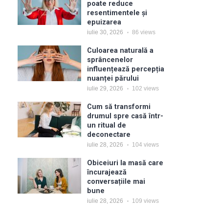
poate reduce
resentimentele și
epuizarea
iulie 30, 2026
86
views
Culoarea naturală a
sprâncenelor
influențează percepția
nuanței părului
iulie 29, 2026
102
views
Cum să transformi
drumul spre casă într-
un ritual de
deconectare
iulie 28, 2026
104
views
Obiceiuri la masă care
încurajează
conversațiile mai
bune
iulie 28, 2026
109
views