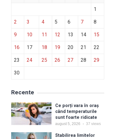
1
2
3
4
5
6
7
8
9
10
11
12
13
14
15
16
17
18
19
20
21
22
23
24
25
26
27
28
29
30
Recente
Ce porți vara în oraș
când temperaturile
sunt foarte ridicate
august 5, 2026
37
views
Stabilirea limitelor