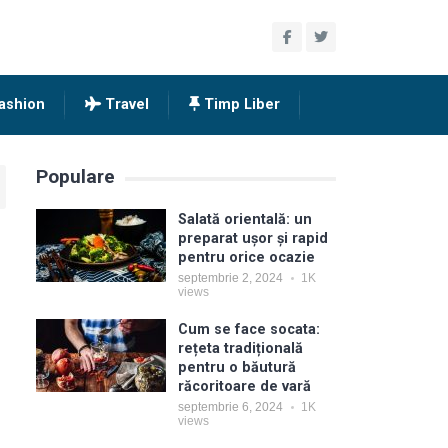
ashion
Travel
Timp Liber
Populare
Salată orientală: un
preparat ușor și rapid
pentru orice ocazie
septembrie 2, 2024
1K
views
Cum se face socata:
rețeta tradițională
pentru o băutură
răcoritoare de vară
septembrie 6, 2024
1K
views