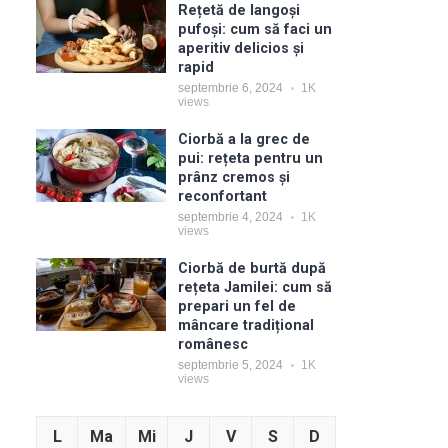
Rețetă de langoși
pufoși: cum să faci un
aperitiv delicios și
rapid
septembrie 6, 2024
1K
views
Ciorbă a la grec de
pui: rețeta pentru un
prânz cremos și
reconfortant
septembrie 4, 2024
1K
views
Ciorbă de burtă după
rețeta Jamilei: cum să
prepari un fel de
mâncare tradițional
românesc
septembrie 5, 2024
1K
views
L
Ma
Mi
J
V
S
D