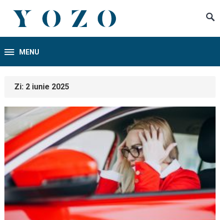
MENU
Zi:
2 iunie 2025