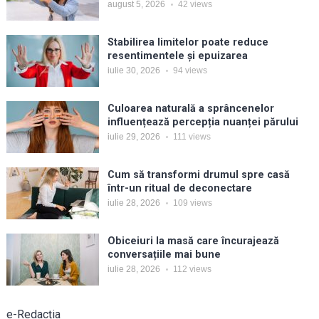
august 5, 2026
42
views
Stabilirea limitelor poate reduce
resentimentele și epuizarea
iulie 30, 2026
94
views
Culoarea naturală a sprâncenelor
influențează percepția nuanței părului
iulie 29, 2026
111
views
Cum să transformi drumul spre casă
într-un ritual de deconectare
iulie 28, 2026
109
views
Obiceiuri la masă care încurajează
conversațiile mai bune
iulie 28, 2026
112
views
e-Redacția