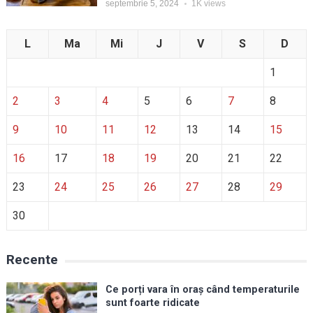
septembrie 5, 2024
1K
views
L
Ma
Mi
J
V
S
D
1
2
3
4
5
6
7
8
9
10
11
12
13
14
15
16
17
18
19
20
21
22
23
24
25
26
27
28
29
30
Recente
Ce porți vara în oraș când temperaturile
sunt foarte ridicate