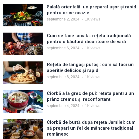
Salată orientală: un preparat ușor și rapid
pentru orice ocazie
septembrie 2, 2024
1K
views
Cum se face socata: rețeta tradițională
pentru o băutură răcoritoare de vară
septembrie 6, 2024
1K
views
Rețetă de langoși pufoși: cum să faci un
aperitiv delicios și rapid
septembrie 6, 2024
1K
views
Ciorbă a la grec de pui: rețeta pentru un
prânz cremos și reconfortant
septembrie 4, 2024
1K
views
Ciorbă de burtă după rețeta Jamilei: cum
să prepari un fel de mâncare tradițional
românesc