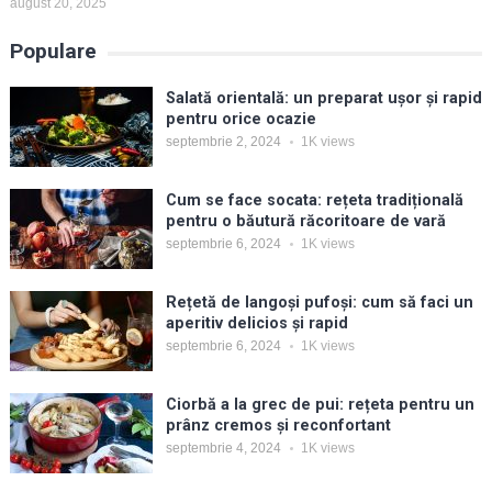
august 20, 2025
Populare
Salată orientală: un preparat ușor și rapid
pentru orice ocazie
septembrie 2, 2024
1K
views
Cum se face socata: rețeta tradițională
pentru o băutură răcoritoare de vară
septembrie 6, 2024
1K
views
Rețetă de langoși pufoși: cum să faci un
aperitiv delicios și rapid
septembrie 6, 2024
1K
views
Ciorbă a la grec de pui: rețeta pentru un
prânz cremos și reconfortant
septembrie 4, 2024
1K
views