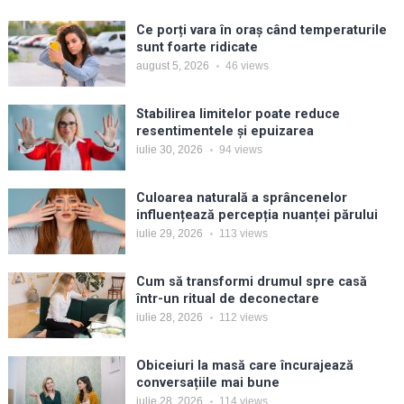
Ce porți vara în oraș când temperaturile
sunt foarte ridicate
august 5, 2026
46
views
Stabilirea limitelor poate reduce
resentimentele și epuizarea
iulie 30, 2026
94
views
Culoarea naturală a sprâncenelor
influențează percepția nuanței părului
iulie 29, 2026
113
views
Cum să transformi drumul spre casă
într-un ritual de deconectare
iulie 28, 2026
112
views
Obiceiuri la masă care încurajează
conversațiile mai bune
iulie 28, 2026
114
views