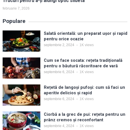
Trucuri pentru a-ți alungi optic silueta
februarie 7, 2026
Populare
Salată orientală: un preparat ușor și rapid
pentru orice ocazie
septembrie 2, 2024
1K
views
Cum se face socata: rețeta tradițională
pentru o băutură răcoritoare de vară
septembrie 6, 2024
1K
views
Rețetă de langoși pufoși: cum să faci un
aperitiv delicios și rapid
septembrie 6, 2024
1K
views
Ciorbă a la grec de pui: rețeta pentru un
prânz cremos și reconfortant
septembrie 4, 2024
1K
views