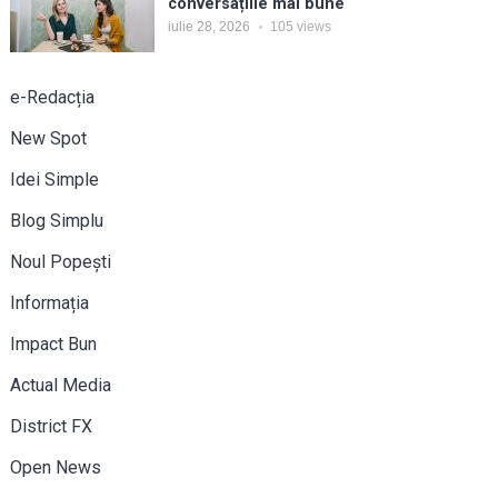
conversațiile mai bune
iulie 28, 2026
105
views
e-Redacția
New Spot
Idei Simple
Blog Simplu
Noul Popești
Informația
Impact Bun
Actual Media
District FX
Open News