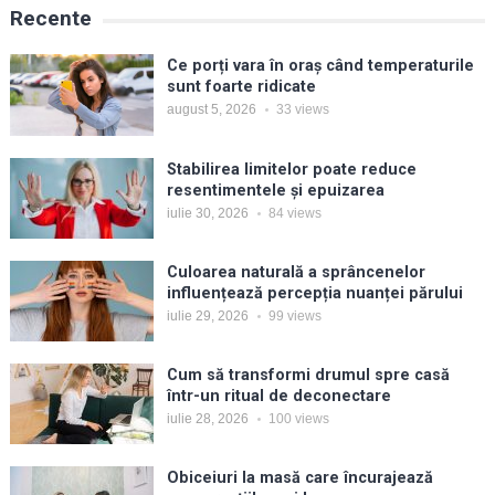
Recente
Ce porți vara în oraș când temperaturile
sunt foarte ridicate
august 5, 2026
33
views
Stabilirea limitelor poate reduce
resentimentele și epuizarea
iulie 30, 2026
84
views
Culoarea naturală a sprâncenelor
influențează percepția nuanței părului
iulie 29, 2026
99
views
Cum să transformi drumul spre casă
într-un ritual de deconectare
iulie 28, 2026
100
views
Obiceiuri la masă care încurajează