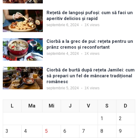
Rețetă de langoși pufoși: cum să faci un
aperitiv delicios și rapid
septembrie 6, 2024
1K
views
Ciorbă a la grec de pui: rețeta pentru un
prânz cremos și reconfortant
septembrie 4, 2024
1K
views
Ciorbă de burtă după rețeta Jamilei: cum
să prepari un fel de mâncare tradițional
românesc
septembrie 5, 2024
1K
views
L
Ma
Mi
J
V
S
D
1
2
3
4
5
6
7
8
9