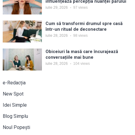
influențează percepția nuanței părului
iulie 29, 2026
97
views
Cum să transformi drumul spre casă
într-un ritual de deconectare
iulie 28, 2026
98
views
Obiceiuri la masă care încurajează
conversațiile mai bune
iulie 28, 2026
104
views
e-Redacția
New Spot
Idei Simple
Blog Simplu
Noul Popești