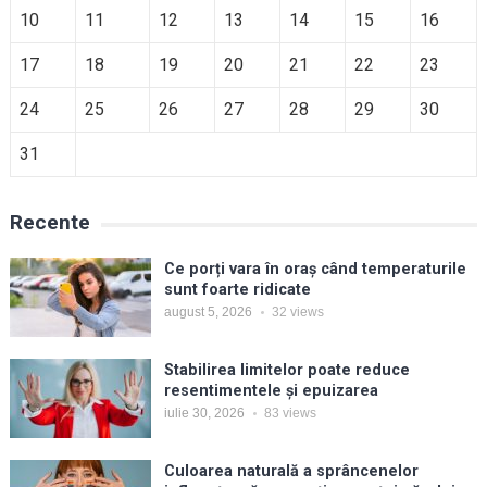
10
11
12
13
14
15
16
17
18
19
20
21
22
23
24
25
26
27
28
29
30
31
Recente
Ce porți vara în oraș când temperaturile
sunt foarte ridicate
august 5, 2026
32
views
Stabilirea limitelor poate reduce
resentimentele și epuizarea
iulie 30, 2026
83
views
Culoarea naturală a sprâncenelor