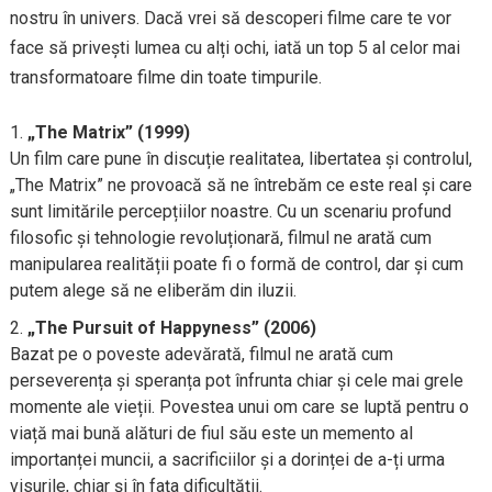
nostru în univers. Dacă vrei să descoperi filme care te vor
face să privești lumea cu alți ochi, iată un top 5 al celor mai
transformatoare filme din toate timpurile.
„The Matrix” (1999)
Un film care pune în discuție realitatea, libertatea și controlul,
„The Matrix” ne provoacă să ne întrebăm ce este real și care
sunt limitările percepțiilor noastre. Cu un scenariu profund
filosofic și tehnologie revoluționară, filmul ne arată cum
manipularea realității poate fi o formă de control, dar și cum
putem alege să ne eliberăm din iluzii.
„The Pursuit of Happyness” (2006)
Bazat pe o poveste adevărată, filmul ne arată cum
perseverența și speranța pot înfrunta chiar și cele mai grele
momente ale vieții. Povestea unui om care se luptă pentru o
viață mai bună alături de fiul său este un memento al
importanței muncii, a sacrificiilor și a dorinței de a-ți urma
visurile, chiar și în fața dificultății.