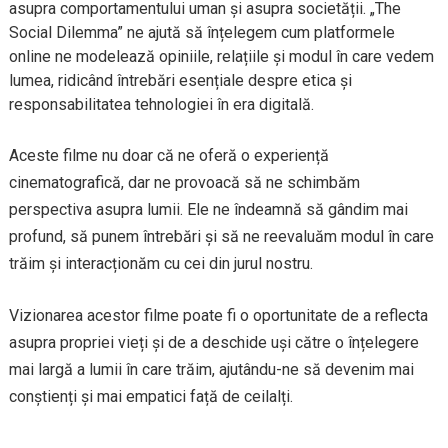
asupra comportamentului uman și asupra societății. „The
Social Dilemma” ne ajută să înțelegem cum platformele
online ne modelează opiniile, relațiile și modul în care vedem
lumea, ridicând întrebări esențiale despre etica și
responsabilitatea tehnologiei în era digitală.
Aceste filme nu doar că ne oferă o experiență
cinematografică, dar ne provoacă să ne schimbăm
perspectiva asupra lumii. Ele ne îndeamnă să gândim mai
profund, să punem întrebări și să ne reevaluăm modul în care
trăim și interacționăm cu cei din jurul nostru.
Vizionarea acestor filme poate fi o oportunitate de a reflecta
asupra propriei vieți și de a deschide uși către o înțelegere
mai largă a lumii în care trăim, ajutându-ne să devenim mai
conștienți și mai empatici față de ceilalți.