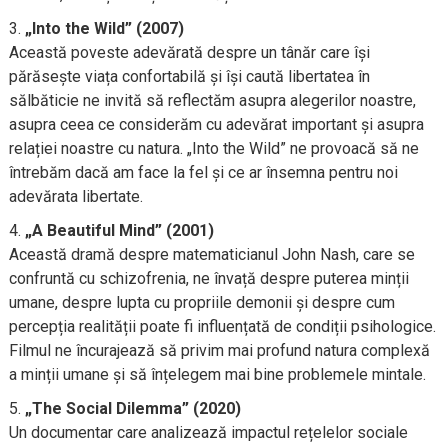
„Into the Wild” (2007)
Această poveste adevărată despre un tânăr care își
părăsește viața confortabilă și își caută libertatea în
sălbăticie ne invită să reflectăm asupra alegerilor noastre,
asupra ceea ce considerăm cu adevărat important și asupra
relației noastre cu natura. „Into the Wild” ne provoacă să ne
întrebăm dacă am face la fel și ce ar însemna pentru noi
adevărata libertate.
„A Beautiful Mind” (2001)
Această dramă despre matematicianul John Nash, care se
confruntă cu schizofrenia, ne învață despre puterea minții
umane, despre lupta cu propriile demonii și despre cum
percepția realității poate fi influențată de condiții psihologice.
Filmul ne încurajează să privim mai profund natura complexă
a minții umane și să înțelegem mai bine problemele mintale.
„The Social Dilemma” (2020)
Un documentar care analizează impactul rețelelor sociale