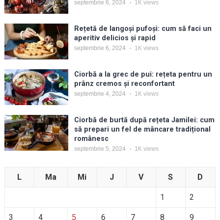
septembrie 6, 2024
1K
views
Rețetă de langoși pufoși: cum să faci un
aperitiv delicios și rapid
septembrie 6, 2024
1K
views
Ciorbă a la grec de pui: rețeta pentru un
prânz cremos și reconfortant
septembrie 4, 2024
1K
views
Ciorbă de burtă după rețeta Jamilei: cum
să prepari un fel de mâncare tradițional
românesc
septembrie 5, 2024
1K
views
L
Ma
Mi
J
V
S
D
1
2
3
4
5
6
7
8
9