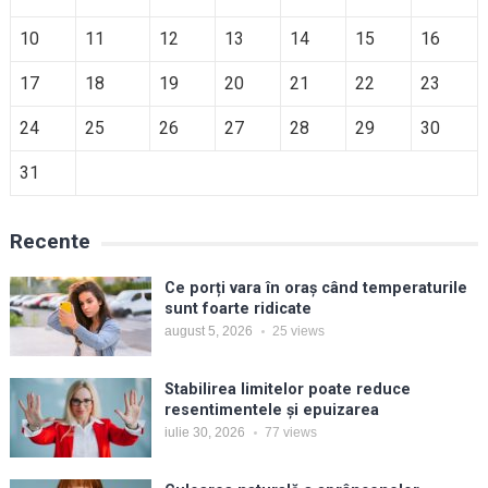
10
11
12
13
14
15
16
17
18
19
20
21
22
23
24
25
26
27
28
29
30
31
Recente
Ce porți vara în oraș când temperaturile
sunt foarte ridicate
august 5, 2026
25
views
Stabilirea limitelor poate reduce
resentimentele și epuizarea
iulie 30, 2026
77
views