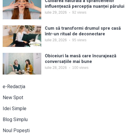
Culoarea naturală a sprâncenelor
influențează percepția nuanței părului
iulie 29, 2026
92
views
Cum să transformi drumul spre casă
într-un ritual de deconectare
iulie 28, 2026
95
views
Obiceiuri la masă care încurajează
conversațiile mai bune
iulie 28, 2026
100
views
e-Redacția
New Spot
Idei Simple
Blog Simplu
Noul Popești