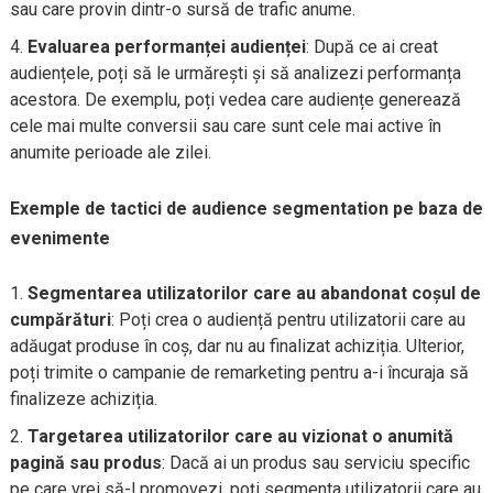
sau care provin dintr-o sursă de trafic anume.
Evaluarea performanței audienței
: După ce ai creat
audiențele, poți să le urmărești și să analizezi performanța
acestora. De exemplu, poți vedea care audiențe generează
cele mai multe conversii sau care sunt cele mai active în
anumite perioade ale zilei.
Exemple de tactici de audience segmentation pe baza de
evenimente
Segmentarea utilizatorilor care au abandonat coșul de
cumpărături
: Poți crea o audiență pentru utilizatorii care au
adăugat produse în coș, dar nu au finalizat achiziția. Ulterior,
poți trimite o campanie de remarketing pentru a-i încuraja să
finalizeze achiziția.
Targetarea utilizatorilor care au vizionat o anumită
pagină sau produs
: Dacă ai un produs sau serviciu specific
pe care vrei să-l promovezi, poți segmenta utilizatorii care au