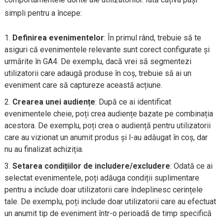
simpli pentru a începe:
Definirea evenimentelor
: În primul rând, trebuie să te
asiguri că evenimentele relevante sunt corect configurate și
urmărite în GA4. De exemplu, dacă vrei să segmentezi
utilizatorii care adaugă produse în coș, trebuie să ai un
eveniment care să captureze această acțiune.
Crearea unei audiențe
: După ce ai identificat
evenimentele cheie, poți crea audiențe bazate pe combinația
acestora. De exemplu, poți crea o audiență pentru utilizatorii
care au vizionat un anumit produs și l-au adăugat în coș, dar
nu au finalizat achiziția.
Setarea condițiilor de includere/excludere
: Odată ce ai
selectat evenimentele, poți adăuga condiții suplimentare
pentru a include doar utilizatorii care îndeplinesc cerințele
tale. De exemplu, poți include doar utilizatorii care au efectuat
un anumit tip de eveniment într-o perioadă de timp specifică