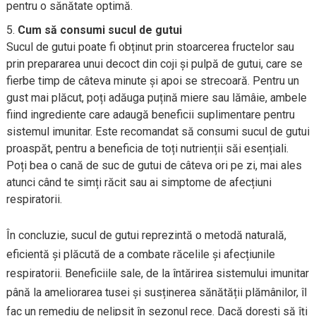
pentru o sănătate optimă.
Cum să consumi sucul de gutui
Sucul de gutui poate fi obținut prin stoarcerea fructelor sau
prin prepararea unui decoct din coji și pulpă de gutui, care se
fierbe timp de câteva minute și apoi se strecoară. Pentru un
gust mai plăcut, poți adăuga puțină miere sau lămâie, ambele
fiind ingrediente care adaugă beneficii suplimentare pentru
sistemul imunitar. Este recomandat să consumi sucul de gutui
proaspăt, pentru a beneficia de toți nutrienții săi esențiali.
Poți bea o cană de suc de gutui de câteva ori pe zi, mai ales
atunci când te simți răcit sau ai simptome de afecțiuni
respiratorii.
În concluzie, sucul de gutui reprezintă o metodă naturală,
eficientă și plăcută de a combate răcelile și afecțiunile
respiratorii. Beneficiile sale, de la întărirea sistemului imunitar
până la ameliorarea tusei și susținerea sănătății plămânilor, îl
fac un remediu de nelipsit în sezonul rece. Dacă dorești să îți