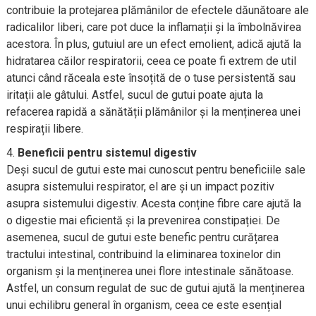
contribuie la protejarea plămânilor de efectele dăunătoare ale
radicalilor liberi, care pot duce la inflamații și la îmbolnăvirea
acestora. În plus, gutuiul are un efect emolient, adică ajută la
hidratarea căilor respiratorii, ceea ce poate fi extrem de util
atunci când răceala este însoțită de o tuse persistentă sau
iritații ale gâtului. Astfel, sucul de gutui poate ajuta la
refacerea rapidă a sănătății plămânilor și la menținerea unei
respirații libere.
Beneficii pentru sistemul digestiv
Deși sucul de gutui este mai cunoscut pentru beneficiile sale
asupra sistemului respirator, el are și un impact pozitiv
asupra sistemului digestiv. Acesta conține fibre care ajută la
o digestie mai eficientă și la prevenirea constipației. De
asemenea, sucul de gutui este benefic pentru curățarea
tractului intestinal, contribuind la eliminarea toxinelor din
organism și la menținerea unei flore intestinale sănătoase.
Astfel, un consum regulat de suc de gutui ajută la menținerea
unui echilibru general în organism, ceea ce este esențial