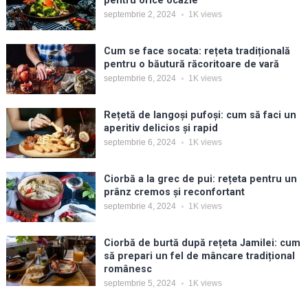
pentru orice ocazie
septembrie 2, 2024
1K
views
Cum se face socata: rețeta tradițională
pentru o băutură răcoritoare de vară
septembrie 6, 2024
1K
views
Rețetă de langoși pufoși: cum să faci un
aperitiv delicios și rapid
septembrie 6, 2024
1K
views
Ciorbă a la grec de pui: rețeta pentru un
prânz cremos și reconfortant
septembrie 4, 2024
1K
views
Ciorbă de burtă după rețeta Jamilei: cum
să prepari un fel de mâncare tradițional
românesc
septembrie 5, 2024
1K
views