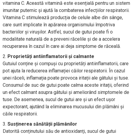
vitamina C. Această vitamină este esențială pentru un sistem
imunitar puternic și ajută la combaterea infecțiilor respiratorii.
Vitamina C stimulează producția de celule albe din sânge,
care sunt implicate în apărarea organismului împotriva
bacteriilor și virușilor. Astfel, sucul de gutui poate fi o
modalitate naturală de a preveni răcelile și de a accelera
recuperarea în cazul în care ai deja simptome de răceală.
Proprietăți antiinflamatorii și calmante
Gutuiul conține și compuși cu proprietăți antiinflamatorii, care
pot ajuta la reducerea inflamației căilor respiratorii. În cazul
unei răceli, inflamația poate provoca iritații ale gâtului și tuse.
Consumul de suc de gutui poate calma aceste iritații, oferind
un efect calmant asupra gâtului și ameliorând simptomele de
tuse. De asemenea, sucul de gutui are și un efect ușor
expectorant, ajutând la eliminarea mucusului din plămâni și
căile respiratorii.
Susținerea sănătății plămânilor
Datorită conținutului său de antioxidanți, sucul de gutui