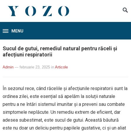
MENU
Sucul de gutui, remediul natural pentru răceli și
afecțiuni respiratorii
Admin
— februarie 23, 2025
in
Articole
În sezonul rece, când răcelile și afecțiunile respiratorii sunt la
ordinea zilei, este esențial să apelăm la soluții naturale
pentru a ne întări sistemul imunitar și a preveni sau combate
simptomele neplăcute. Un remediu extrem de eficient, dar
adesea subestimat, este sucul de gutui. Această băutură
este nu doar un deliciu pentru papilele gustative, ci și un aliat