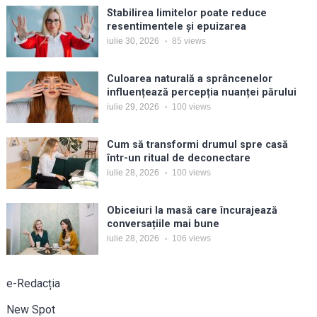
Stabilirea limitelor poate reduce
resentimentele și epuizarea
iulie 30, 2026
85
views
Culoarea naturală a sprâncenelor
influențează percepția nuanței părului
iulie 29, 2026
100
views
Cum să transformi drumul spre casă
într-un ritual de deconectare
iulie 28, 2026
100
views
Obiceiuri la masă care încurajează
conversațiile mai bune
iulie 28, 2026
106
views
e-Redacția
New Spot