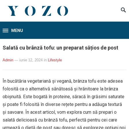
MENU
Salată cu brânză tofu: un preparat sățios de post
Admin
— iunie 12, 2024
in
Lifestyle
În bucătăria vegetariană și vegană, brânza tofu este adesea
folosită ca o alternativă sănătoasă și hrănitoare la brânza
obișnuită. Este bogată în proteine, săracă în grăsimi saturate
și poate fi folosită în diverse rețete pentru a adăuga textură
și savoare. În acest articol, vom explora cum să prepari o
salată delicioasă cu brânză tofu, perfectă pentru cei care
urmează o dietă de post sau doresc să exploreze opțiuni noi