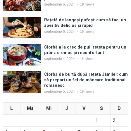
septembrie 6, 2024
1K
views
Rețetă de langoși pufoși: cum să faci un
aperitiv delicios și rapid
septembrie 6, 2024
1K
views
Ciorbă a la grec de pui: rețeta pentru un
prânz cremos și reconfortant
septembrie 4, 2024
1K
views
Ciorbă de burtă după rețeta Jamilei: cum
să prepari un fel de mâncare tradițional
românesc
septembrie 5, 2024
1K
views
L
Ma
Mi
J
V
S
D
1
2