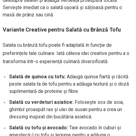
deasupra salatei și adaugă verdeața proaspătă tocată.
Servește imediat ca o salată ușoară și sățioasă pentru o
masă de prânz sau cină.
Variante Creative pentru Salată cu Brânză Tofu
Salata cu brânză tofu poate fi adaptată în funcție de
preferințele tale culinare. Iată câteva idei creative pentru a o
transforma într-o experiență culinară diversificată:
Salată de quinoa cu tofu:
Adaugă quinoa fiartă și răcită
peste salata ta de tofu pentru a adăuga textură și o doză
suplimentară de proteine și fibre.
Salată cu verdeturi asiatice:
Folosește sos de soia,
ghimbir proaspăt ras și ulei de susan pentru a crea un
dressing inspirat din bucătăria asiatică.
Salată cu tofu și avocado:
Taie avocado în cuburi și
amestecă-l cu tofu și legume pentru a adăuga o