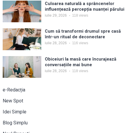
Culoarea naturală a sprâncenelor
influențează percepția nuanței părului
iulie 29, 2026
118
views
Cum să transformi drumul spre casă
într-un ritual de deconectare
iulie 28, 2026
116
views
Obiceiuri la masă care încurajează
conversațiile mai bune
iulie 28, 2026
118
views
e-Redacția
New Spot
Idei Simple
Blog Simplu