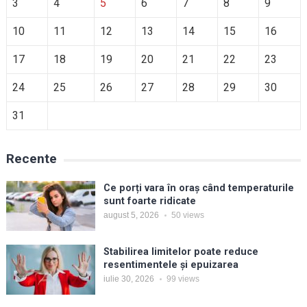
3
4
5
6
7
8
9
10
11
12
13
14
15
16
17
18
19
20
21
22
23
24
25
26
27
28
29
30
31
Recente
Ce porți vara în oraș când temperaturile
sunt foarte ridicate
august 5, 2026
50
views
Stabilirea limitelor poate reduce
resentimentele și epuizarea
iulie 30, 2026
99
views