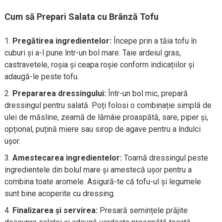
Cum să Prepari Salata cu Brânză Tofu
Pregătirea ingredientelor:
Începe prin a tăia tofu în
cuburi și a-l pune într-un bol mare. Taie ardeiul gras,
castravetele, roșia și ceapa roșie conform indicațiilor și
adaugă-le peste tofu.
Prepararea dressingului:
Într-un bol mic, prepară
dressingul pentru salată. Poți folosi o combinație simplă de
ulei de măsline, zeamă de lămâie proaspătă, sare, piper și,
opțional, puțină miere sau sirop de agave pentru a îndulci
ușor.
Amestecarea ingredientelor:
Toarnă dressingul peste
ingredientele din bolul mare și amestecă ușor pentru a
combina toate aromele. Asigură-te că tofu-ul și legumele
sunt bine acoperite cu dressing.
Finalizarea și servirea:
Presară semințele prăjite