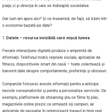
piața, ci și direcția în care se îndreaptă societatea.
Dar cum am ajuns aici? Și ce înseamnă, de fapt, să trăim într-
o economie bazată pe date?
Datele – resursa invizibilă care mișcă lumea
Fiecare interacțiune digitală produce o amprentă de
informații. Telefonul mobil, rețelele sociale, aplicațiile de
fitness, dispozitivele smart din casă — toate colectează și
transmit date despre comportamente, preferințe și obiceiuri.
Companiile folosesc aceste informații pentru a anticipa
nevoile consumatorilor și pentru a personaliza serviciile. De
exemplu, platformele de streaming știu ce filme îți plac,
magazinele online prezic ce urmează să cumperi, iar
aplicațiile de navigație îți optimizează traseul în timp real.