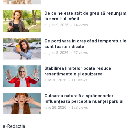
De ce ne este atât de greu să renunțăm
la scroll-ul infinit
august 9, 2026
14
views
Ce porți vara în oraș când temperaturile
sunt foarte ridicate
august 5, 2026
57
views
Stabilirea limitelor poate reduce
resentimentele și epuizarea
iulie 30, 2026
111
views
Culoarea naturală a sprâncenelor
influențează percepția nuanței părului
iulie 29, 2026
123
views
e-Redacția