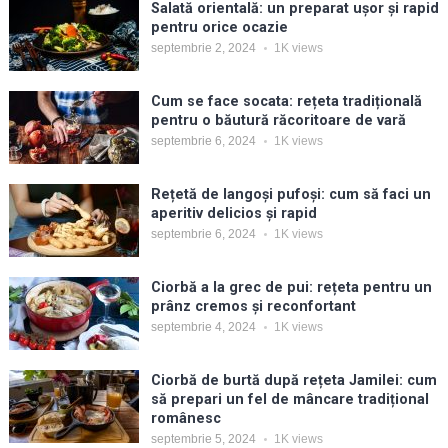
Salată orientală: un preparat ușor și rapid
pentru orice ocazie
septembrie 2, 2024
1K
views
Cum se face socata: rețeta tradițională
pentru o băutură răcoritoare de vară
septembrie 6, 2024
1K
views
Rețetă de langoși pufoși: cum să faci un
aperitiv delicios și rapid
septembrie 6, 2024
1K
views
Ciorbă a la grec de pui: rețeta pentru un
prânz cremos și reconfortant
septembrie 4, 2024
1K
views
Ciorbă de burtă după rețeta Jamilei: cum
să prepari un fel de mâncare tradițional
românesc
septembrie 5, 2024
1K
views