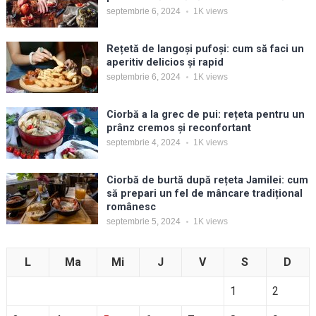
septembrie 6, 2024
1K
views
Rețetă de langoși pufoși: cum să faci un
aperitiv delicios și rapid
septembrie 6, 2024
1K
views
Ciorbă a la grec de pui: rețeta pentru un
prânz cremos și reconfortant
septembrie 4, 2024
1K
views
Ciorbă de burtă după rețeta Jamilei: cum
să prepari un fel de mâncare tradițional
românesc
septembrie 5, 2024
1K
views
L
Ma
Mi
J
V
S
D
1
2