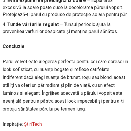
Evita expunerea prelungită la soare
– Expunerea
excesivă la soare poate duce la decolorarea părului vopsit.
Protejează-ți părul cu produse de protecție solară pentru păr.
Tunde vârfurile regulat
– Tunsul periodic ajută la
prevenirea vârfurilor despicate și menține părul sănătos.
Concluzie
Părul velvet este alegerea perfectă pentru cei care doresc un
look sofisticat, cu nuanțe bogate și reflexe catifelate.
Indiferent dacă alegi nuanțe de brunet, roșu sau blond, acest
stil îți va oferi un păr radiant și plin de viață, cu un efect
luminos și elegant. Îngrijirea adecvată a părului vopsit este
esențială pentru a păstra acest look impecabil și pentru a-ți
proteja sănătatea părului pe termen lung.
Inspirație:
ȘtiriTech