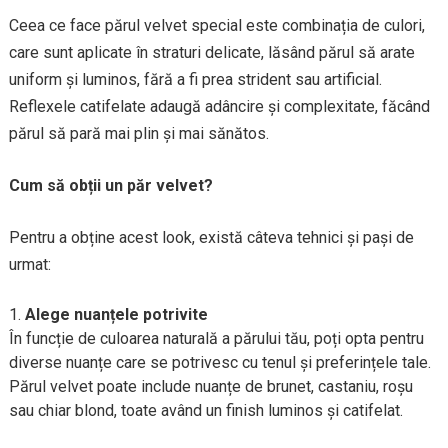
Ceea ce face părul velvet special este combinația de culori,
care sunt aplicate în straturi delicate, lăsând părul să arate
uniform și luminos, fără a fi prea strident sau artificial.
Reflexele catifelate adaugă adâncire și complexitate, făcând
părul să pară mai plin și mai sănătos.
Cum să obții un păr velvet?
Pentru a obține acest look, există câteva tehnici și pași de
urmat:
Alege nuanțele potrivite
În funcție de culoarea naturală a părului tău, poți opta pentru
diverse nuanțe care se potrivesc cu tenul și preferințele tale.
Părul velvet poate include nuanțe de brunet, castaniu, roșu
sau chiar blond, toate având un finish luminos și catifelat.