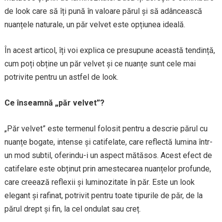
de look care să îți pună în valoare părul și să adâncească
nuanțele naturale, un păr velvet este opțiunea ideală.
În acest articol, îți voi explica ce presupune această tendință,
cum poți obține un păr velvet și ce nuanțe sunt cele mai
potrivite pentru un astfel de look.
Ce înseamnă „păr velvet”?
„Păr velvet” este termenul folosit pentru a descrie părul cu
nuanțe bogate, intense și catifelate, care reflectă lumina într-
un mod subtil, oferindu-i un aspect mătăsos. Acest efect de
catifelare este obținut prin amestecarea nuanțelor profunde,
care creează reflexii și luminozitate în păr. Este un look
elegant și rafinat, potrivit pentru toate tipurile de păr, de la
părul drept și fin, la cel ondulat sau creț.