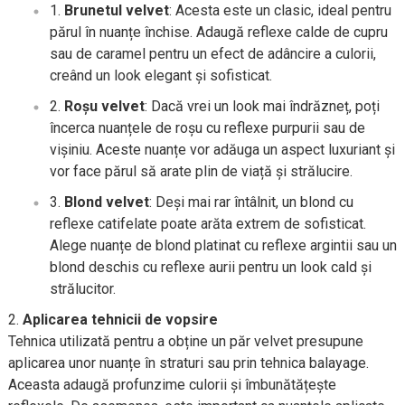
Brunetul velvet
: Acesta este un clasic, ideal pentru
părul în nuanțe închise. Adaugă reflexe calde de cupru
sau de caramel pentru un efect de adâncire a culorii,
creând un look elegant și sofisticat.
Roșu velvet
: Dacă vrei un look mai îndrăzneț, poți
încerca nuanțele de roșu cu reflexe purpurii sau de
vișiniu. Aceste nuanțe vor adăuga un aspect luxuriant și
vor face părul să arate plin de viață și strălucire.
Blond velvet
: Deși mai rar întâlnit, un blond cu
reflexe catifelate poate arăta extrem de sofisticat.
Alege nuanțe de blond platinat cu reflexe argintii sau un
blond deschis cu reflexe aurii pentru un look cald și
strălucitor.
Aplicarea tehnicii de vopsire
Tehnica utilizată pentru a obține un păr velvet presupune
aplicarea unor nuanțe în straturi sau prin tehnica balayage.
Aceasta adaugă profunzime culorii și îmbunătățește