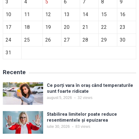
3
4
5
6
7
8
9
10
11
12
13
14
15
16
17
18
19
20
21
22
23
24
25
26
27
28
29
30
31
Recente
Ce porți vara în oraș când temperaturile
sunt foarte ridicate
august 5, 2026
32
views
Stabilirea limitelor poate reduce
resentimentele și epuizarea
iulie 30, 2026
83
views