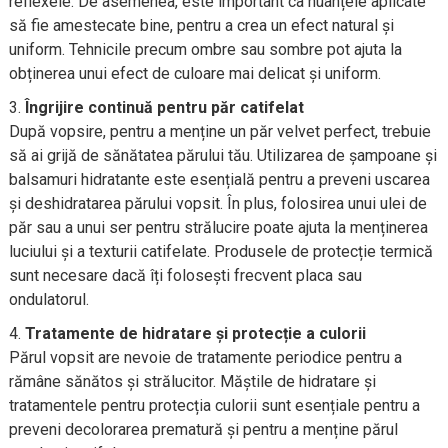
reflexele. De asemenea, este important ca nuanțele aplicate
să fie amestecate bine, pentru a crea un efect natural și
uniform. Tehnicile precum ombre sau sombre pot ajuta la
obținerea unui efect de culoare mai delicat și uniform.
Îngrijire continuă pentru păr catifelat
După vopsire, pentru a menține un păr velvet perfect, trebuie
să ai grijă de sănătatea părului tău. Utilizarea de șampoane și
balsamuri hidratante este esențială pentru a preveni uscarea
și deshidratarea părului vopsit. În plus, folosirea unui ulei de
păr sau a unui ser pentru strălucire poate ajuta la menținerea
luciului și a texturii catifelate. Produsele de protecție termică
sunt necesare dacă îți folosești frecvent placa sau
ondulatorul.
Tratamente de hidratare și protecție a culorii
Părul vopsit are nevoie de tratamente periodice pentru a
rămâne sănătos și strălucitor. Măștile de hidratare și
tratamentele pentru protecția culorii sunt esențiale pentru a
preveni decolorarea prematură și pentru a menține părul