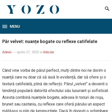
MENU
Păr velvet: nuanțe bogate cu reflexe catifelate
Admin
— aprilie 27, 2025
in
Articole
Când vine vorba de părul perfect, mulți dintre noi ne dorim o
nuanță care nu doar că să iasă în evidență, dar să ofere și o
textură catifelată, plină de reflecții. Părul „velvet” a devenit o
tendință populară datorită efectului său luxuriant și sofisticat.
Acesta combină nuanțele bogate, adesea în tonuri de roșu,
brunet sau castaniu, cu reflexe care oferă părului un aspect
mătăsos și plin de luminozitate. Dacă îți dorești o schimbare