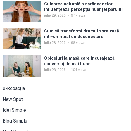
Culoarea naturală a sprâncenelor
influențează percepția nuanței părului
iulie 29, 2026
97
views
Cum să transformi drumul spre casă
într-un ritual de deconectare
iulie 28, 2026
98
views
Obiceiuri la masă care încurajează
conversațiile mai bune
iulie 28, 2026
104
views
e-Redacția
New Spot
Idei Simple
Blog Simplu