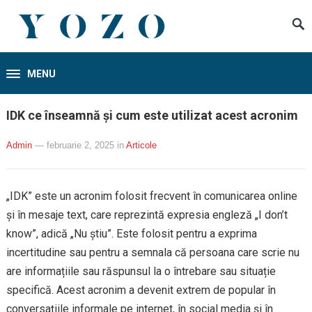
MENU
IDK ce înseamnă și cum este utilizat acest acronim
Admin
— februarie 2, 2025
in
Articole
„IDK” este un acronim folosit frecvent în comunicarea online
și în mesaje text, care reprezintă expresia engleză „I don’t
know”, adică „Nu știu”. Este folosit pentru a exprima
incertitudine sau pentru a semnala că persoana care scrie nu
are informațiile sau răspunsul la o întrebare sau situație
specifică. Acest acronim a devenit extrem de popular în
conversațiile informale pe internet, în social media și în