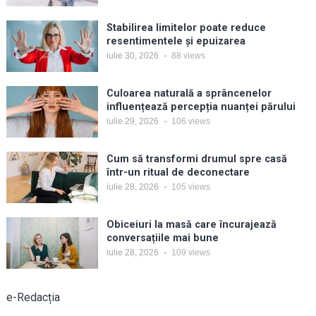
Stabilirea limitelor poate reduce
resentimentele și epuizarea
iulie 30, 2026
88
views
Culoarea naturală a sprâncenelor
influențează percepția nuanței părului
iulie 29, 2026
106
views
Cum să transformi drumul spre casă
într-un ritual de deconectare
iulie 28, 2026
105
views
Obiceiuri la masă care încurajează
conversațiile mai bune
iulie 28, 2026
109
views
e-Redacția