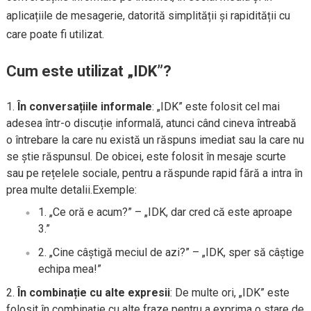
aplicațiile de mesagerie, datorită simplității și rapidității cu
care poate fi utilizat.
Cum este utilizat „IDK”?
În conversațiile informale
: „IDK” este folosit cel mai
adesea într-o discuție informală, atunci când cineva întreabă
o întrebare la care nu există un răspuns imediat sau la care nu
se știe răspunsul. De obicei, este folosit în mesaje scurte
sau pe rețelele sociale, pentru a răspunde rapid fără a intra în
prea multe detalii.Exemple:
„Ce oră e acum?” – „IDK, dar cred că este aproape
3.”
„Cine câștigă meciul de azi?” – „IDK, sper să câștige
echipa mea!”
În combinație cu alte expresii
: De multe ori, „IDK” este
folosit în combinație cu alte fraze pentru a exprima o stare de