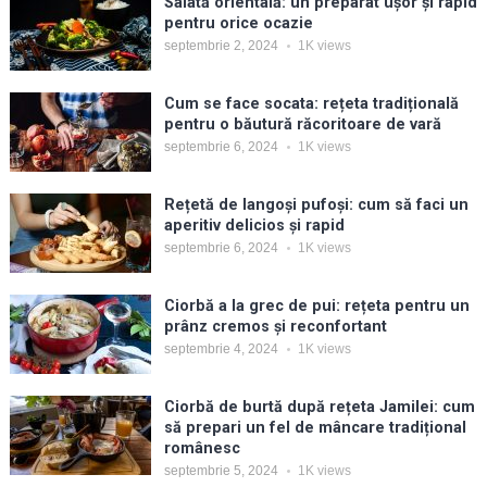
Salată orientală: un preparat ușor și rapid
pentru orice ocazie
septembrie 2, 2024
1K
views
Cum se face socata: rețeta tradițională
pentru o băutură răcoritoare de vară
septembrie 6, 2024
1K
views
Rețetă de langoși pufoși: cum să faci un
aperitiv delicios și rapid
septembrie 6, 2024
1K
views
Ciorbă a la grec de pui: rețeta pentru un
prânz cremos și reconfortant
septembrie 4, 2024
1K
views
Ciorbă de burtă după rețeta Jamilei: cum
să prepari un fel de mâncare tradițional
românesc
septembrie 5, 2024
1K
views