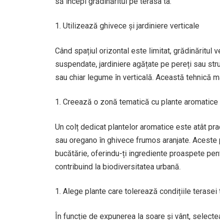
să începi grădinăritul pe terasa ta.
Utilizează ghivece și jardiniere verticale
Când spațiul orizontal este limitat, grădinăritul 
suspendate, jardiniere agățate pe pereți sau struc
sau chiar legume în verticală. Această tehnică 
Creează o zonă tematică cu plante aromatice
Un colț dedicat plantelor aromatice este atât pra
sau oregano în ghivece frumos aranjate. Aceste p
bucătărie, oferindu-ți ingrediente proaspete pentru
contribuind la biodiversitatea urbană.
Alege plante care tolerează condițiile terasei 
În funcție de expunerea la soare și vânt, selectea