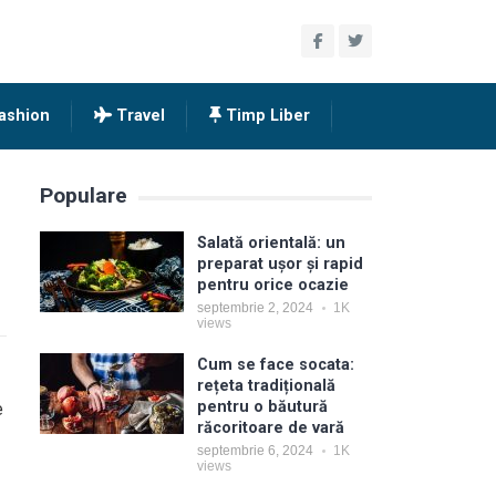
ashion
Travel
Timp Liber
Populare
Salată orientală: un
preparat ușor și rapid
pentru orice ocazie
septembrie 2, 2024
1K
views
Cum se face socata:
rețeta tradițională
pentru o băutură
e
răcoritoare de vară
septembrie 6, 2024
1K
views