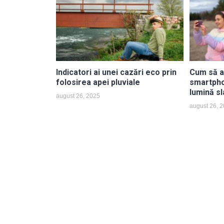
Indicatori ai unei cazări eco prin
Cum să a
folosirea apei pluviale
smartpho
lumină sl
august 26, 2025
august 26, 