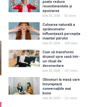
poate reduce
resentimentele și
epuizarea
iulie 30, 2026
92
views
Culoarea naturală a
sprâncenelor
influențează percepția
nuanței părului
iulie 29, 2026
109
views
Cum să transformi
drumul spre casă într-
un ritual de
deconectare
iulie 28, 2026
107
views
Obiceiuri la masă care
încurajează
conversațiile mai
bune
iulie 28, 2026
111
views