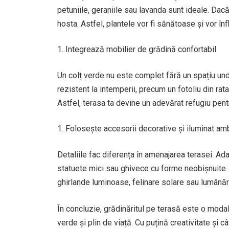
petuniile, geraniile sau lavanda sunt ideale. Da
hosta. Astfel, plantele vor fi sănătoase și vor înf
Integrează mobilier de grădină confortabil
Un colț verde nu este complet fără un spațiu und
rezistent la intemperii, precum un fotoliu din ra
Astfel, terasa ta devine un adevărat refugiu pen
Folosește accesorii decorative și iluminat am
Detaliile fac diferența în amenajarea terasei. A
statuete mici sau ghivece cu forme neobișnuite. P
ghirlande luminoase, felinare solare sau lumână
În concluzie, grădinăritul pe terasă este o modal
verde și plin de viață. Cu puțină creativitate și c