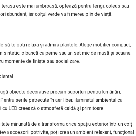
că terasa este mai umbroasă, optează pentru ferigi, coleus sau
lori abundent, iar colțul verde va fi mereu plin de viață.
e să te poți relaxa și admira plantele. Alege mobilier compact,
tan sintetic, o bancă cu perne sau un set mic de masă și scaune.
tru momente de liniște sau socializare.
biental
daugă obiecte decorative precum suporturi pentru lumânări,
entru serile petrecute în aer liber, iluminatul ambiental cu
ri cu LED creează o atmosferă caldă și primitoare.
itate minunată de a transforma orice spațiu exterior într-un colț
âteva accesorii potrivite, poți crea un ambient relaxant, funcțional