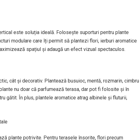
vertical este soluția ideală. Folosește suporturi pentru plante
turi modulare care îți permit să plantezi flori, ierburi aromatice
maximizează spațiul și adaugă un efect vizual spectaculos.
ctic, cât și decorativ. Plantează busuioc, mentă, rozmarin, cimbru
lante nu doar că parfumează terasa, dar pot fi folosite și în
 gătit. În plus, plantele aromatice atrag albinele și fluturii,
tale
ză plante potrivite. Pentru terasele însorite, flori precum