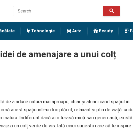
ănătate
Tehnologie
Auto
Beauty
F
 idei de amenajare a unui colț
ă de a aduce natura mai aproape, chiar și atunci când spațiul în
ormă acest spațiu într-un loc plăcut, relaxant și plin de viață, und
 cu natura. Indiferent dacă ai o terasă mică sau generoasă, există
ajezi un colț verde de vis. Iată cinci sugestii care să te inspire