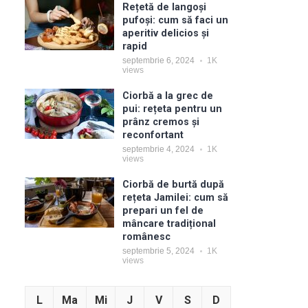
Rețetă de langoși
pufoși: cum să faci un
aperitiv delicios și
rapid
septembrie 6, 2024
1K
views
Ciorbă a la grec de
pui: rețeta pentru un
prânz cremos și
reconfortant
septembrie 4, 2024
1K
views
Ciorbă de burtă după
rețeta Jamilei: cum să
prepari un fel de
mâncare tradițional
românesc
septembrie 5, 2024
1K
views
L
Ma
Mi
J
V
S
D