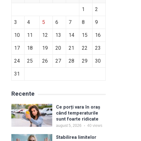
1
2
3
4
5
6
7
8
9
10
11
12
13
14
15
16
17
18
19
20
21
22
23
24
25
26
27
28
29
30
31
Recente
Ce porți vara în oraș
când temperaturile
sunt foarte ridicate
august 5, 2026
40
views
Stabilirea limitelor