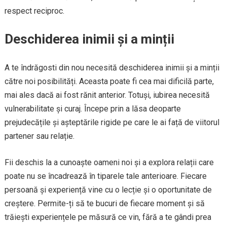
respect reciproc.
Deschiderea inimii și a minții
A te îndrăgosti din nou necesită deschiderea inimii și a minții
către noi posibilități. Aceasta poate fi cea mai dificilă parte,
mai ales dacă ai fost rănit anterior. Totuși, iubirea necesită
vulnerabilitate și curaj. Începe prin a lăsa deoparte
prejudecățile și așteptările rigide pe care le ai față de viitorul
partener sau relație.
Fii deschis la a cunoaște oameni noi și a explora relații care
poate nu se încadrează în tiparele tale anterioare. Fiecare
persoană și experiență vine cu o lecție și o oportunitate de
creștere. Permite-ți să te bucuri de fiecare moment și să
trăiești experiențele pe măsură ce vin, fără a te gândi prea