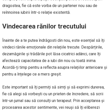
dragostea, fie că este vorba de un partener nou sau de
reînnoirea iubirii într-o relație existentă.
Vindecarea rănilor trecutului
Înainte de a te putea îndrăgosti din nou, este esențial să îți
vindeci rănile emoționale din relațiile trecute. Despărțirile,
dezamăgirile și trădările pot lăsa cicatrici adânci, care îți
afectează capacitatea de a iubi din nou cu toată inima.
Acordă-ți timp pentru a reflecta asupra relațiilor anterioare și
pentru a înțelege ce a mers greșit.
Este important să îți permiți să simți și să exprimi durerea,
fie că alegi să vorbești cu un prieten de încredere, să scrii
într-un jurnal sau să consulți un terapeut. Prin acceptarea și
procesarea acestor sentimente, vei reuși să îți eliberezi