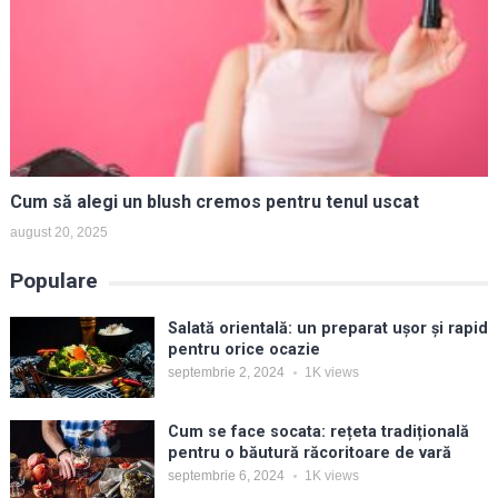
Cum să alegi un blush cremos pentru tenul uscat
august 20, 2025
Populare
Salată orientală: un preparat ușor și rapid
pentru orice ocazie
septembrie 2, 2024
1K
views
Cum se face socata: rețeta tradițională
pentru o băutură răcoritoare de vară
septembrie 6, 2024
1K
views