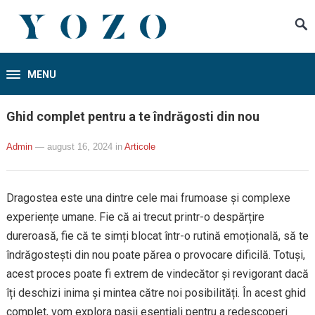
MENU
Ghid complet pentru a te îndrăgosti din nou
Admin
— august 16, 2024
in
Articole
Dragostea este una dintre cele mai frumoase și complexe
experiențe umane. Fie că ai trecut printr-o despărțire
dureroasă, fie că te simți blocat într-o rutină emoțională, să te
îndrăgostești din nou poate părea o provocare dificilă. Totuși,
acest proces poate fi extrem de vindecător și revigorant dacă
îți deschizi inima și mintea către noi posibilități. În acest ghid
complet, vom explora pașii esențiali pentru a redescoperi