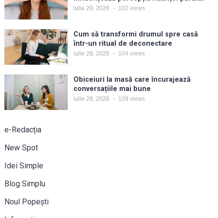
iulie 29, 2026
102
views
Cum să transformi drumul spre casă
într-un ritual de deconectare
iulie 28, 2026
104
views
Obiceiuri la masă care încurajează
conversațiile mai bune
iulie 28, 2026
109
views
e-Redacția
New Spot
Idei Simple
Blog Simplu
Noul Popești