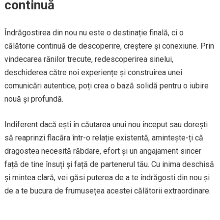
continuă
Îndrăgostirea din nou nu este o destinație finală, ci o
călătorie continuă de descoperire, creștere și conexiune. Prin
vindecarea rănilor trecute, redescoperirea sinelui,
deschiderea către noi experiențe și construirea unei
comunicări autentice, poți crea o bază solidă pentru o iubire
nouă și profundă.
Indiferent dacă ești în căutarea unui nou început sau dorești
să reaprinzi flacăra într-o relație existentă, amintește-ți că
dragostea necesită răbdare, efort și un angajament sincer
față de tine însuți și față de partenerul tău. Cu inima deschisă
și mintea clară, vei găsi puterea de a te îndrăgosti din nou și
de a te bucura de frumusețea acestei călătorii extraordinare.