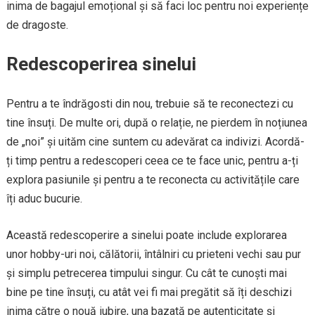
inima de bagajul emoțional și să faci loc pentru noi experiențe
de dragoste.
Redescoperirea sinelui
Pentru a te îndrăgosti din nou, trebuie să te reconectezi cu
tine însuți. De multe ori, după o relație, ne pierdem în noțiunea
de „noi” și uităm cine suntem cu adevărat ca indivizi. Acordă-
ți timp pentru a redescoperi ceea ce te face unic, pentru a-ți
explora pasiunile și pentru a te reconecta cu activitățile care
îți aduc bucurie.
Această redescoperire a sinelui poate include explorarea
unor hobby-uri noi, călătorii, întâlniri cu prieteni vechi sau pur
și simplu petrecerea timpului singur. Cu cât te cunoști mai
bine pe tine însuți, cu atât vei fi mai pregătit să îți deschizi
inima către o nouă iubire, una bazată pe autenticitate și