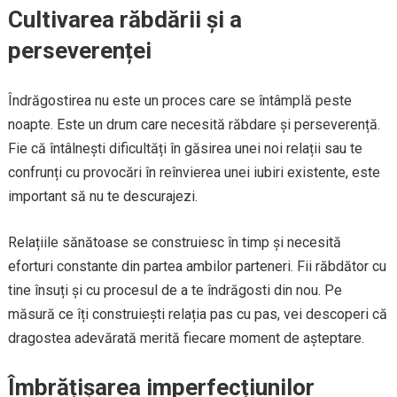
Cultivarea răbdării și a
perseverenței
Îndrăgostirea nu este un proces care se întâmplă peste
noapte. Este un drum care necesită răbdare și perseverență.
Fie că întâlnești dificultăți în găsirea unei noi relații sau te
confrunți cu provocări în reînvierea unei iubiri existente, este
important să nu te descurajezi.
Relațiile sănătoase se construiesc în timp și necesită
eforturi constante din partea ambilor parteneri. Fii răbdător cu
tine însuți și cu procesul de a te îndrăgosti din nou. Pe
măsură ce îți construiești relația pas cu pas, vei descoperi că
dragostea adevărată merită fiecare moment de așteptare.
Îmbrățișarea imperfecțiunilor