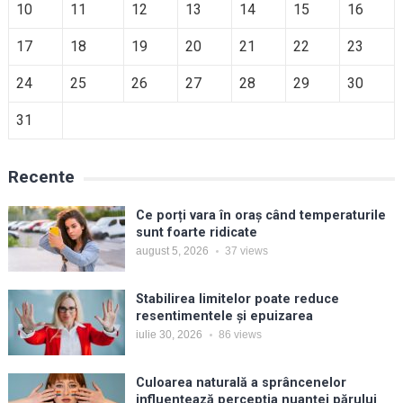
10
11
12
13
14
15
16
17
18
19
20
21
22
23
24
25
26
27
28
29
30
31
Recente
Ce porți vara în oraș când temperaturile
sunt foarte ridicate
august 5, 2026
37
views
Stabilirea limitelor poate reduce
resentimentele și epuizarea
iulie 30, 2026
86
views
Culoarea naturală a sprâncenelor
influențează percepția nuanței părului