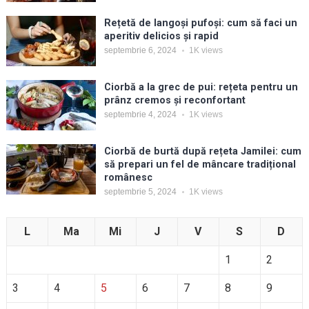
Rețetă de langoși pufoși: cum să faci un
aperitiv delicios și rapid
septembrie 6, 2024
1K
views
Ciorbă a la grec de pui: rețeta pentru un
prânz cremos și reconfortant
septembrie 4, 2024
1K
views
Ciorbă de burtă după rețeta Jamilei: cum
să prepari un fel de mâncare tradițional
românesc
septembrie 5, 2024
1K
views
L
Ma
Mi
J
V
S
D
1
2
3
4
5
6
7
8
9