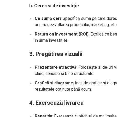
h.
Cererea de investiție
Ce sumă ceri
: Specifică suma pe care doreșt
pentru dezvoltarea produsului, marketing, etc.
Return on Investment (ROI)
: Explică ce ben
în urma investiției.
3.
Pregătirea vizuală
Prezentare atractivă
: Folosește slide-uri 
clare, concise și bine structurate.
Grafică și diagrame
: Include grafice și diag
rezultatele obținute până acum.
4.
Exersează livrarea
Repetiția
: Exersează-ți pitch-ul de mai multe 