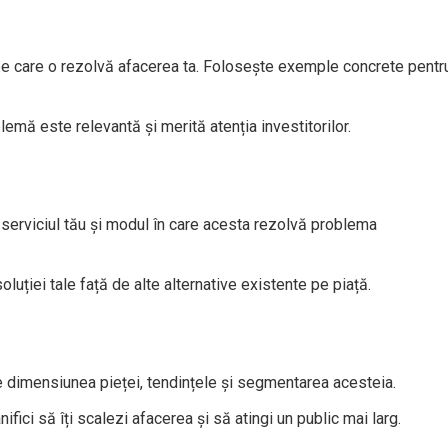
 pe care o rezolvă afacerea ta. Folosește exemple concrete pentr
emă este relevantă și merită atenția investitorilor.
 serviciul tău și modul în care acesta rezolvă problema
oluției tale față de alte alternative existente pe piață.
re dimensiunea pieței, tendințele și segmentarea acesteia.
nifici să îți scalezi afacerea și să atingi un public mai larg.