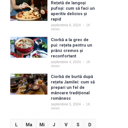
Rețetă de langoși
pufoși: cum să faci un
aperitiv delicios și
rapid
septembrie 6, 2024
1K
views
Ciorbă a la grec de
pui: rețeta pentru un
prânz cremos și
reconfortant
septembrie 4, 2024
1K
views
Ciorbă de burtă după
rețeta Jamilei: cum să
prepari un fel de
mâncare tradițional
românesc
septembrie 5, 2024
1K
views
L
Ma
Mi
J
V
S
D