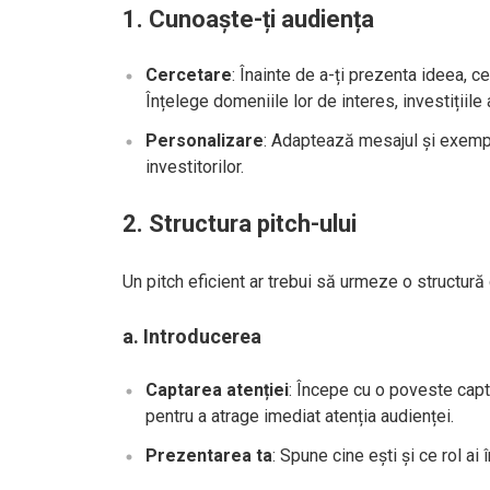
1.
Cunoaște-ți audiența
Cercetare
: Înainte de a-ți prezenta ideea, c
Înțelege domeniile lor de interes, investițiile 
Personalizare
: Adaptează mesajul și exemplu
investitorilor.
2.
Structura pitch-ului
Un pitch eficient ar trebui să urmeze o structură c
a.
Introducerea
Captarea atenției
: Începe cu o poveste capt
pentru a atrage imediat atenția audienței.
Prezentarea ta
: Spune cine ești și ce rol ai