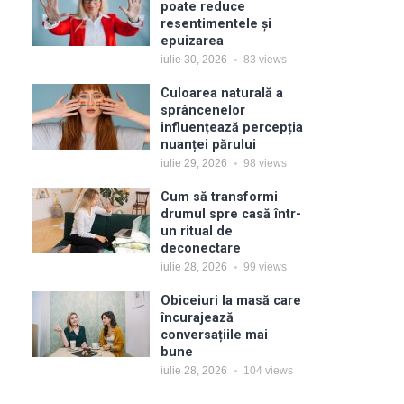
poate reduce
resentimentele și
epuizarea
iulie 30, 2026
83
views
Culoarea naturală a
sprâncenelor
influențează percepția
nuanței părului
iulie 29, 2026
98
views
Cum să transformi
drumul spre casă într-
un ritual de
deconectare
iulie 28, 2026
99
views
Obiceiuri la masă care
încurajează
conversațiile mai
bune
iulie 28, 2026
104
views