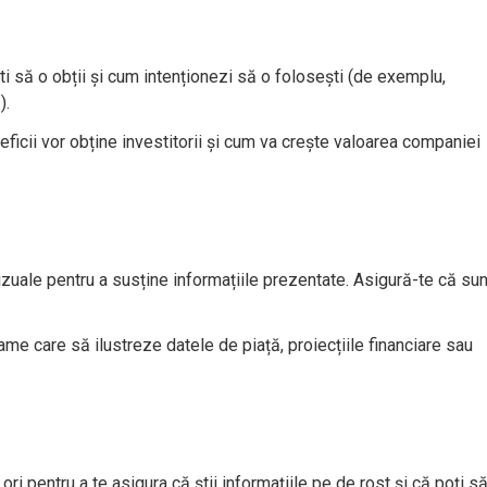
i să o obții și cum intenționezi să o folosești (de exemplu,
).
eficii vor obține investitorii și cum va crește valoarea companiei
vizuale pentru a susține informațiile prezentate. Asigură-te că sun
rame care să ilustreze datele de piață, proiecțiile financiare sau
ori pentru a te asigura că știi informațiile pe de rost și că poți s