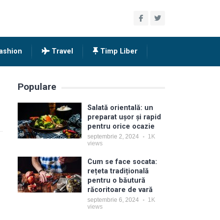
ashion
Travel
Timp Liber
Populare
Salată orientală: un
preparat ușor și rapid
pentru orice ocazie
septembrie 2, 2024
1K
views
Cum se face socata:
rețeta tradițională
pentru o băutură
răcoritoare de vară
septembrie 6, 2024
1K
views