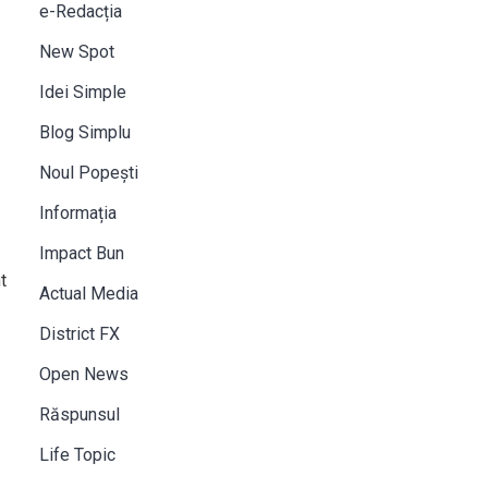
e-Redacția
New Spot
Idei Simple
Blog Simplu
Noul Popești
Informația
Impact Bun
t
Actual Media
District FX
Open News
Răspunsul
Life Topic
ă