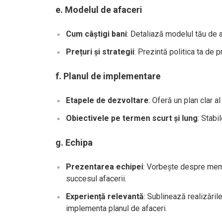
e.
Modelul de afaceri
Cum câștigi bani
: Detaliază modelul tău de a
Prețuri și strategii
: Prezintă politica ta de p
f.
Planul de implementare
Etapele de dezvoltare
: Oferă un plan clar a
Obiectivele pe termen scurt și lung
: Stabi
g.
Echipa
Prezentarea echipei
: Vorbește despre membr
succesul afacerii.
Experiență relevantă
: Sublinează realizări
implementa planul de afaceri.