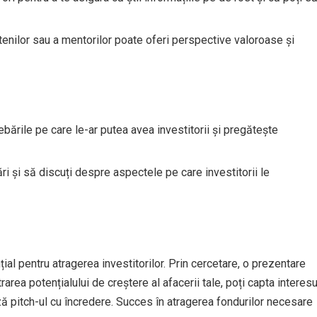
ietenilor sau a mentorilor poate oferi perspective valoroase și
rebările pe care le-ar putea avea investitorii și pregătește
bări și să discuți despre aspectele pe care investitorii le
ial pentru atragerea investitorilor. Prin cercetare, o prezentare
rarea potențialului de creștere al afacerii tale, poți capta interesu
ază pitch-ul cu încredere. Succes în atragerea fondurilor necesare