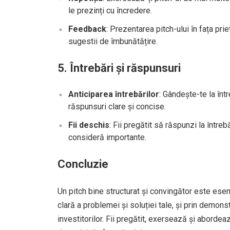
le prezinți cu încredere.
Feedback
: Prezentarea pitch-ului în fața pr
sugestii de îmbunătățire.
5.
Întrebări și răspunsuri
Anticiparea întrebărilor
: Gândește-te la înt
răspunsuri clare și concise.
Fii deschis
: Fii pregătit să răspunzi la între
consideră importante.
Concluzie
Un pitch bine structurat și convingător este esenț
clară a problemei și soluției tale, și prin demonst
investitorilor. Fii pregătit, exersează și aborde