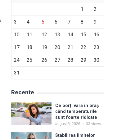
1
2
u
3
4
5
6
7
8
9
10
11
12
13
14
15
16
17
18
19
20
21
22
23
24
25
26
27
28
29
30
31
Recente
Ce porți vara în oraș
când temperaturile
sunt foarte ridicate
august 5, 2026
33
views
Stabilirea limitelor