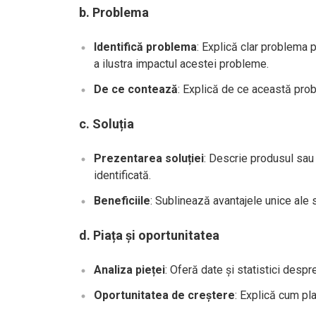
b.
Problema
Identifică problema
: Explică clar problema
a ilustra impactul acestei probleme.
De ce contează
: Explică de ce această probl
c.
Soluția
Prezentarea soluției
: Descrie produsul sau
identificată.
Beneficiile
: Sublinează avantajele unice ale s
d.
Piața și oportunitatea
Analiza pieței
: Oferă date și statistici desp
Oportunitatea de creștere
: Explică cum pla