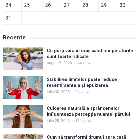
24
25
26
27
28
29
30
31
Recente
Ce porți vara în oraș când temperaturile
sunt foarte ridicate
august 5, 2026
44
views
Stabilirea limitelor poate reduce
resentimentele și epuizarea
iulie 30, 2026
94
views
Culoarea naturală a sprâncenelor
influențează percepția nuanței părului
iulie 29, 2026
112
views
Cum să transformi drumul spre casă