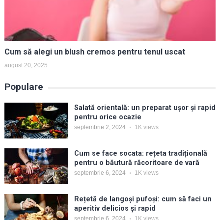
Cum să alegi un blush cremos pentru tenul uscat
august 20, 2025
Populare
Salată orientală: un preparat ușor și rapid
pentru orice ocazie
septembrie 2, 2024
1K
views
Cum se face socata: rețeta tradițională
pentru o băutură răcoritoare de vară
septembrie 6, 2024
1K
views
Rețetă de langoși pufoși: cum să faci un
aperitiv delicios și rapid
septembrie 6, 2024
1K
views