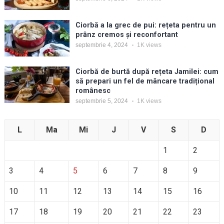
Ciorbă a la grec de pui: rețeta pentru un
prânz cremos și reconfortant
septembrie 4, 2024
1K
views
Ciorbă de burtă după rețeta Jamilei: cum
să prepari un fel de mâncare tradițional
românesc
septembrie 5, 2024
1K
views
L
Ma
Mi
J
V
S
D
1
2
3
4
5
6
7
8
9
10
11
12
13
14
15
16
17
18
19
20
21
22
23