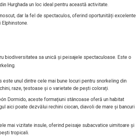
 din Hurghada un loc ideal pentru această activitate.
oscut, dar la fel de spectaculos, oferind oportunități excelente
 Elphinstone.
u biodiversitatea sa unică și peisajele spectaculoase. Este o
rkeling.
este unul dintre cele mai bune locuri pentru snorkeling din
ini, raze, țestoase și o varietate de pești colorați.
n Dormido, aceste formațiuni stâncoase oferă un habitat
ul aici poate dezvălui rechini ciocan, diavoli de mare și bancuri
le mai vizitate insule, oferind peisaje subacvatice uimitoare și
ești tropicali.