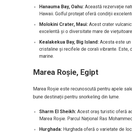
Hanauma Bay, Oahu:
Această rezervație natu
Hawaii. Golful protejat oferă condiții excelent
Molokini Crater, Maui:
Acest crater vulcanic
excelentă și o diversitate mare de viețuitoare 
Kealakekua Bay, Big Island:
Acesta este un l
cristaline și recifele de corali vibrante. Este
marine.
Marea Roșie, Egipt
Marea Roșie este recunoscută pentru apele sale li
bune destinații pentru snorkeling din lume.
Sharm El Sheikh:
Acest oraș turistic oferă a
Marea Roșie. Parcul Național Ras Mohammed și
Hurghada:
Hurghada oferă o varietate de loca