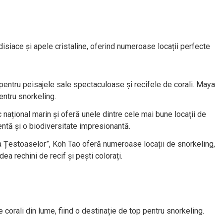
isiace și apele cristaline, oferind numeroase locații perfecte
entru peisajele sale spectaculoase și recifele de corali. Maya
entru snorkeling.
național marin și oferă unele dintre cele mai bune locații de
lentă și o biodiversitate impresionantă.
 Țestoaselor”, Koh Tao oferă numeroase locații de snorkeling,
a rechini de recif și pești colorați.
 corali din lume, fiind o destinație de top pentru snorkeling.