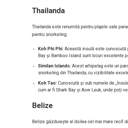
Thailanda
Thailanda este renumită pentru plajele sale parad
pentru snorkeling.
Koh Phi Phi:
Această insulă este cunoscută p
Bay și Bamboo Island sunt locuri excelente p
Similan Islands:
Acest arhipelag este un parc 
snorkeling din Thailanda, cu vizibilitate exce
Koh Tao:
Cunoscută și sub numele de „Insula
cum ar fi Shark Bay și Aow Leuk, unde poți vede
Belize
Belize găzduiește al doilea cel mai mare recif de