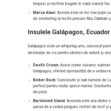
limpezi și recifele bogate în viață marină fac
Marsa Alam:
Acesta este un loc mai puțin cun
de snorkeling la recife precum Abu Dabbab și
Insulele Galápagos, Ecuador
Galápagos este un arhipelag unic, cunoscut pentr
destinație de vis pentru iubitorii de natură și sno
Devil’s Crown:
Acest crater vulcanic submers 
Galápagos, oferind oportunități de a vedea rech
Kicker Rock:
Cunoscute și sub numele de Leó
perfect pentru multe specii marine. Snorkeling
de pești.
Bartolomé Island:
Aceasta este una dintre ce
șansa de a vedea pinguini, rechini de recif și p