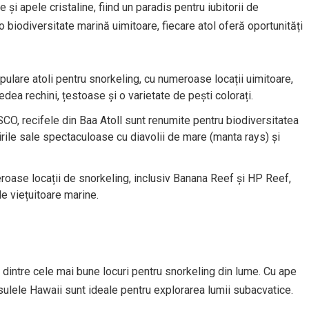
 și apele cristaline, fiind un paradis pentru iubitorii de
o biodiversitate marină uimitoare, fiecare atol oferă oportunități
ulare atoli pentru snorkeling, cu numeroase locații uimitoare,
edea rechini, țestoase și o varietate de pești colorați.
O, recifele din Baa Atoll sunt renumite pentru biodiversitatea
irile sale spectaculoase cu diavolii de mare (manta rays) și
roase locații de snorkeling, inclusiv Banana Reef și HP Reef,
de viețuitoare marine.
 dintre cele mai bune locuri pentru snorkeling din lume. Cu ape
nsulele Hawaii sunt ideale pentru explorarea lumii subacvatice.