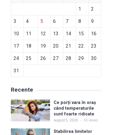
1
2
3
4
5
6
7
8
9
10
11
12
13
14
15
16
17
18
19
20
21
22
23
24
25
26
27
28
29
30
31
Recente
Ce porți vara în oraș
când temperaturile
sunt foarte ridicate
august 5, 2026
33
views
Stabilirea limitelor