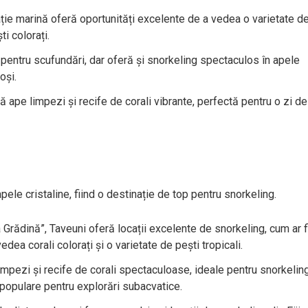
ie marină oferă oportunități excelente de a vedea o varietate d
ti colorați.
 pentru scufundări, dar oferă și snorkeling spectaculos în apele
oși.
 ape limpezi și recife de corali vibrante, perfectă pentru o zi de
apele cristaline, fiind o destinație de top pentru snorkeling.
rădină”, Taveuni oferă locații excelente de snorkeling, cum ar f
ea corali colorați și o varietate de pești tropicali.
mpezi și recife de corali spectaculoase, ideale pentru snorkeling
populare pentru explorări subacvatice.