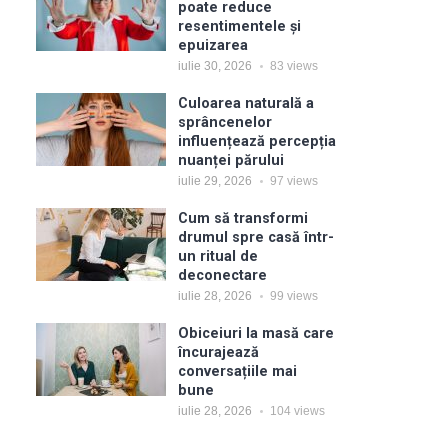
poate reduce
resentimentele și
epuizarea
iulie 30, 2026
83
views
Culoarea naturală a
sprâncenelor
influențează percepția
nuanței părului
iulie 29, 2026
97
views
Cum să transformi
drumul spre casă într-
un ritual de
deconectare
iulie 28, 2026
99
views
Obiceiuri la masă care
încurajează
conversațiile mai
bune
iulie 28, 2026
104
views