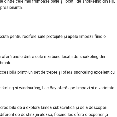
 dintre cele mai frumoase plaje și locații de snorkeling din Fiji,
mpresionantă.
cută pentru recifele sale protejate și apele limpezi, fiind o
oferă unele dintre cele mai bune locații de snorkeling din
ibrante.
cesibilă printr-un set de trepte și oferă snorkeling excelent cu
orkeling și windsurfing, Lac Bay oferă ape limpezi și o varietate
incredibile de a explora lumea subacvatică și de a descoperi
ndiferent de destinația aleasă, fiecare loc oferă o experiență