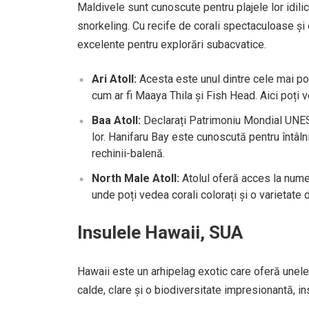
Maldivele sunt cunoscute pentru plajele lor idilice
snorkeling. Cu recife de corali spectaculoase și 
excelente pentru explorări subacvatice.
Ari Atoll:
Acesta este unul dintre cele mai pop
cum ar fi Maaya Thila și Fish Head. Aici poți v
Baa Atoll:
Declarați Patrimoniu Mondial UNESC
lor. Hanifaru Bay este cunoscută pentru întâln
rechinii-balenă.
North Male Atoll:
Atolul oferă acces la nume
unde poți vedea corali colorați și o varietate 
Insulele Hawaii, SUA
Hawaii este un arhipelag exotic care oferă unele
calde, clare și o biodiversitate impresionantă, i