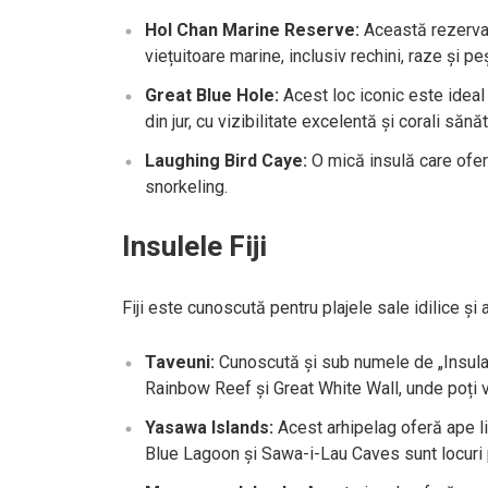
Hol Chan Marine Reserve:
Această rezervaț
viețuitoare marine, inclusiv rechini, raze și peș
Great Blue Hole:
Acest loc iconic este ideal
din jur, cu vizibilitate excelentă și corali sănăt
Laughing Bird Caye:
O mică insulă care oferă
snorkeling.
Insulele Fiji
Fiji este cunoscută pentru plajele sale idilice și 
Taveuni:
Cunoscută și sub numele de „Insula G
Rainbow Reef și Great White Wall, unde poți ved
Yasawa Islands:
Acest arhipelag oferă ape li
Blue Lagoon și Sawa-i-Lau Caves sunt locuri 