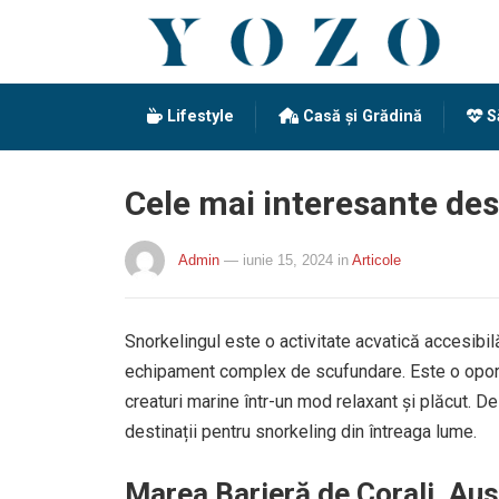
Lifestyle
Casă și Grădină
S
Cele mai interesante des
Admin
— iunie 15, 2024
in
Articole
Snorkelingul este o activitate acvatică accesibil
echipament complex de scufundare. Este o oportuni
creaturi marine într-un mod relaxant și plăcut. De
destinații pentru snorkeling din întreaga lume.
Marea Barieră de Corali, Aus