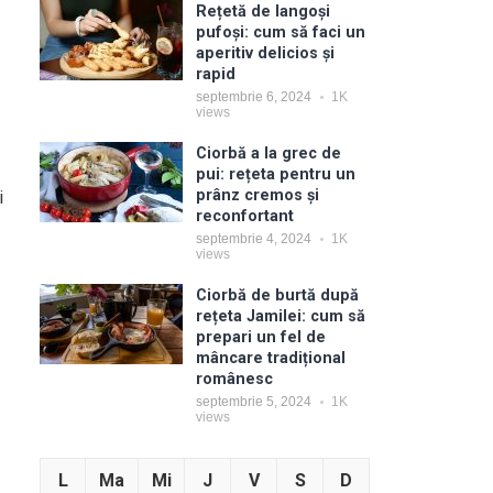
Rețetă de langoși
pufoși: cum să faci un
aperitiv delicios și
rapid
septembrie 6, 2024
1K
views
Ciorbă a la grec de
pui: rețeta pentru un
prânz cremos și
i
reconfortant
septembrie 4, 2024
1K
views
Ciorbă de burtă după
rețeta Jamilei: cum să
prepari un fel de
mâncare tradițional
românesc
septembrie 5, 2024
1K
views
L
Ma
Mi
J
V
S
D