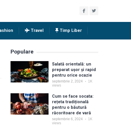
ashion
Travel
Timp Liber
Populare
Salată orientală: un
preparat ușor și rapid
pentru orice ocazie
septembrie 2, 2024
1K
views
Cum se face socata:
rețeta tradițională
pentru o băutură
răcoritoare de vară
septembrie 6, 2024
1K
views