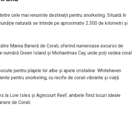
intre cele mai renumite destinații pentru snorkeling. Situată în
nunăție naturală se întinde pe aproximativ 2.300 de kilometri și
către Marea Barieră de Corali, oferind numeroase excursii de
 se numără Green Island și Michaelmas Cay, unde poți vedea coral
cute pentru plajele lor albe și apele cristaline. Whitehaven
ente pentru snorkeling, cu recife de corali vibrante și viață
 la Low Isles și Agincourt Reef, ambele fiind locuri ideale
riere de Corali.