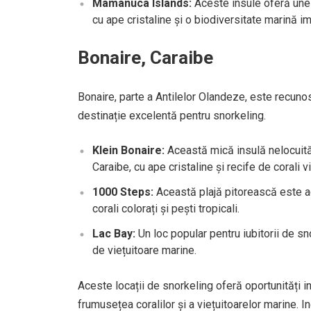
Mamanuca Islands:
Aceste insule oferă unele
cu ape cristaline și o biodiversitate marină i
Bonaire, Caraibe
Bonaire, parte a Antilelor Olandeze, este recunos
destinație excelentă pentru snorkeling.
Klein Bonaire:
Această mică insulă nelocuită 
Caraibe, cu ape cristaline și recife de corali v
1000 Steps:
Această plajă pitorească este ac
corali colorați și pești tropicali.
Lac Bay:
Un loc popular pentru iubitorii de sn
de viețuitoare marine.
Aceste locații de snorkeling oferă oportunități 
frumusețea coralilor și a viețuitoarelor marine. I