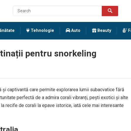
ănătate
Tehnologie
Auto
Beauty
F
tinații pentru snorkeling
ă și captivantă care permite explorarea lumii subacvatice fără
tate perfectă de a admira corali vibranți, pești exotici și alte
 la recife de corali la epave istorice, iată cele mai interesante
tralia