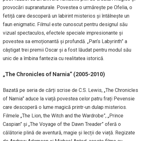
provocări supranaturale. Povestea o urmărește pe Ofelia, o
fetiță care descoperă un labirint misterios și întâlnește un
faun enigmatic. Filmul este cunoscut pentru designul său
vizual spectaculos, efectele speciale impresionante și
povestea sa emoționantă și profundă. „Pan’s Labyrinth” a
câștigat trei premii Oscar și a fost lăudat pentru modul său
unic de a îmbina fantezia cu realitatea istorică.
„The Chronicles of Narnia” (2005-2010)
Bazată pe seria de cărți scrise de C.S. Lewis, „The Chronicles
of Narnia” aduce la viață povestea celor patru frați Pevensie
care descoperă o lume magică printr-un dulap misterios.
Filmele „The Lion, the Witch and the Wardrobe”, „Prince
Caspian” și „The Voyage of the Dawn Treader” oferă o
călătorie plină de aventură, magie și lecții de viață. Regizate