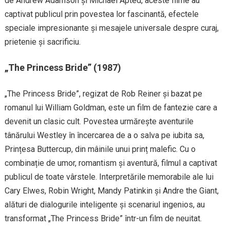
de Andrew Adamson și Michael Apted, aceste filme au
captivat publicul prin povestea lor fascinantă, efectele
speciale impresionante și mesajele universale despre curaj,
prietenie și sacrificiu.
„The Princess Bride” (1987)
„The Princess Bride”, regizat de Rob Reiner și bazat pe
romanul lui William Goldman, este un film de fantezie care a
devenit un clasic cult. Povestea urmărește aventurile
tânărului Westley în încercarea de a o salva pe iubita sa,
Prințesa Buttercup, din mâinile unui prinț malefic. Cu o
combinație de umor, romantism și aventură, filmul a captivat
publicul de toate vârstele. Interpretările memorabile ale lui
Cary Elwes, Robin Wright, Mandy Patinkin și Andre the Giant,
alături de dialogurile inteligente și scenariul ingenios, au
transformat „The Princess Bride” într-un film de neuitat.