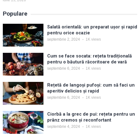
iulie 13, 2026
Populare
Salată orientală: un preparat ușor și rapid
pentru orice ocazie
septembrie 2, 2024
1K
views
Cum se face socata: rețeta tradițională
pentru o băutură răcoritoare de vară
septembrie 6, 2024
1K
views
Rețetă de langoși pufoși: cum să faci un
aperitiv delicios și rapid
septembrie 6, 2024
1K
views
Ciorbă a la grec de pui: rețeta pentru un
prânz cremos și reconfortant
septembrie 4, 2024
1K
views