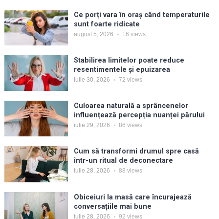
Ce porți vara în oraș când temperaturile
sunt foarte ridicate
august 5, 2026
16
views
Stabilirea limitelor poate reduce
resentimentele și epuizarea
iulie 30, 2026
72
views
Culoarea naturală a sprâncenelor
influențează percepția nuanței părului
iulie 29, 2026
86
views
Cum să transformi drumul spre casă
într-un ritual de deconectare
iulie 28, 2026
88
views
Obiceiuri la masă care încurajează
conversațiile mai bune
iulie 28, 2026
92
views