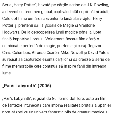
Seria „Harry Potter”, bazată pe cărțile scrise de J.K. Rowling,
a devenit un fenomen global, captivând atât copii, cât și adulți.
Cele opt filme urmăresc aventurile tânărului vrăjitor Harry
Potter și prietenii săi la Școala de Magie și Vrăjitorie
Hogwarts. De la descoperirea lumii magice până la lupta
finală împotriva Lordului Voldemort, fiecare film oferă o
combinație perfectă de magie, prietenie și curaj. Regizorii
Chris Columbus, Alfonso Cuarón, Mike Newell și David Yates
au reușit să captureze esența cărților și să creeze o serie de
filme memorabile care continuă să inspire fanii din întreaga
lume.
„Pan’s Labyrinth” (2006)
„Pan’s Labyrinth”, regizat de Guillermo del Toro, este un film
de fantezie întunecată care îmbină realitatea brutală a Spaniei
post-război cu un univers fantastic plin de creaturi magice și