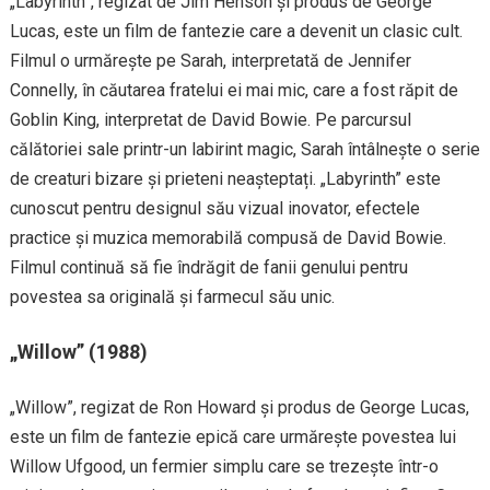
„Labyrinth”, regizat de Jim Henson și produs de George
Lucas, este un film de fantezie care a devenit un clasic cult.
Filmul o urmărește pe Sarah, interpretată de Jennifer
Connelly, în căutarea fratelui ei mai mic, care a fost răpit de
Goblin King, interpretat de David Bowie. Pe parcursul
călătoriei sale printr-un labirint magic, Sarah întâlnește o serie
de creaturi bizare și prieteni neașteptați. „Labyrinth” este
cunoscut pentru designul său vizual inovator, efectele
practice și muzica memorabilă compusă de David Bowie.
Filmul continuă să fie îndrăgit de fanii genului pentru
povestea sa originală și farmecul său unic.
„Willow” (1988)
„Willow”, regizat de Ron Howard și produs de George Lucas,
este un film de fantezie epică care urmărește povestea lui
Willow Ufgood, un fermier simplu care se trezește într-o