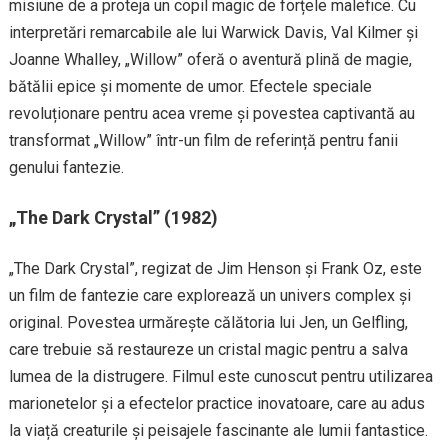
misiune de a proteja un copil magic de forțele malefice. Cu
interpretări remarcabile ale lui Warwick Davis, Val Kilmer și
Joanne Whalley, „Willow” oferă o aventură plină de magie,
bătălii epice și momente de umor. Efectele speciale
revoluționare pentru acea vreme și povestea captivantă au
transformat „Willow” într-un film de referință pentru fanii
genului fantezie.
„The Dark Crystal” (1982)
„The Dark Crystal”, regizat de Jim Henson și Frank Oz, este
un film de fantezie care explorează un univers complex și
original. Povestea urmărește călătoria lui Jen, un Gelfling,
care trebuie să restaureze un cristal magic pentru a salva
lumea de la distrugere. Filmul este cunoscut pentru utilizarea
marionetelor și a efectelor practice inovatoare, care au adus
la viață creaturile și peisajele fascinante ale lumii fantastice.