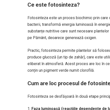
Ce este fotosinteza?
Fotosinteza este un proces biochimic prin care o
bacterii, transformă energia luminoasă în energ
substanțe nutritive care sunt necesare plantelor p
pe Pământ, deoarece generează oxigen.
Practic, fotosinteza permite plantelor să folose
produce glucoză (un tip de zahăr), care este util
eliberat în atmosferă. Acest proces are loc în cel
conțin un pigment verde numit clorofilă.
Cum are loc procesul de fotosint
Fotosinteza se desfășoară în două etape principa
Faza luminoasă (reacțiile dependente de l