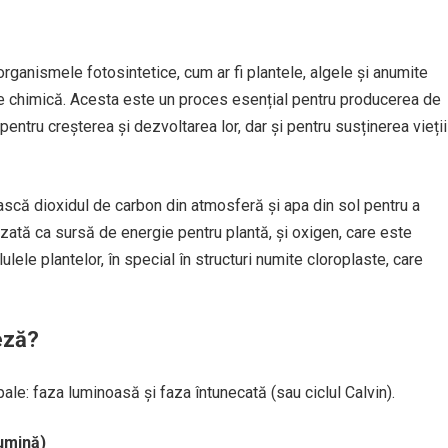
rganismele fotosintetice, cum ar fi plantele, algele și anumite
ie chimică. Acesta este un proces esențial pentru producerea de
entru creșterea și dezvoltarea lor, dar și pentru susținerea vieții
ască dioxidul de carbon din atmosferă și apa din sol pentru a
izată ca sursă de energie pentru plantă, și oxigen, care este
ulele plantelor, în special în structuri numite cloroplaste, care
eză?
le: faza luminoasă și faza întunecată (sau ciclul Calvin).
umină)