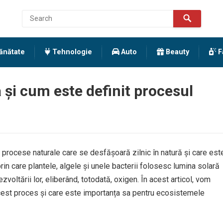
ănătate
Tehnologie
Auto
Beauty
F
și cum este definit procesul
 procese naturale care se desfășoară zilnic în natură și care est
in care plantele, algele și unele bacterii folosesc lumina solară
oltării lor, eliberând, totodată, oxigen. În acest articol, vom
cest proces și care este importanța sa pentru ecosistemele