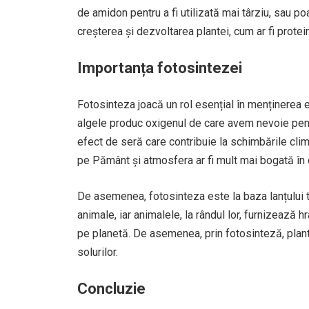
de amidon pentru a fi utilizată mai târziu, sau p
creșterea și dezvoltarea plantei, cum ar fi protein
Importanța fotosintezei
Fotosinteza joacă un rol esențial în menținerea ec
algele produc oxigenul de care avem nevoie pentr
efect de seră care contribuie la schimbările clim
pe Pământ și atmosfera ar fi mult mai bogată în 
De asemenea, fotosinteza este la baza lanțului t
animale, iar animalele, la rândul lor, furnizează 
pe planetă. De asemenea, prin fotosinteză, plantel
solurilor.
Concluzie