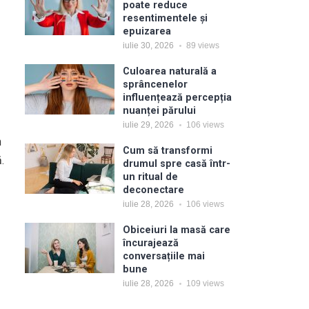
poate reduce
resentimentele și
epuizarea
iulie 30, 2026
89
views
Culoarea naturală a
sprâncenelor
influențează percepția
nuanței părului
iulie 29, 2026
106
views
n
Cum să transformi
.
drumul spre casă într-
un ritual de
deconectare
iulie 28, 2026
106
views
Obiceiuri la masă care
încurajează
conversațiile mai
bune
iulie 28, 2026
109
views