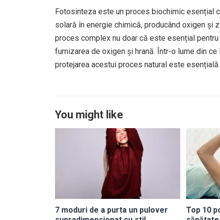
Fotosinteza este un proces biochimic esențial 
solară în energie chimică, producând oxigen și 
proces complex nu doar că este esențial pentru su
furnizarea de oxigen și hrană. Într-o lume din ce
protejarea acestui proces natural este esențială p
You might like
7 moduri de a purta un pulover
Top 10 p
supradimensionat cu stil
sănătate