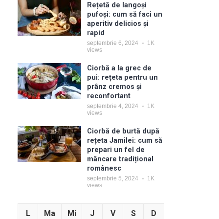
Rețetă de langoși
pufoși: cum să faci un
aperitiv delicios și
rapid
septembrie 6, 2024
1K
views
Ciorbă a la grec de
pui: rețeta pentru un
prânz cremos și
reconfortant
septembrie 4, 2024
1K
views
Ciorbă de burtă după
rețeta Jamilei: cum să
prepari un fel de
mâncare tradițional
românesc
septembrie 5, 2024
1K
views
L
Ma
Mi
J
V
S
D