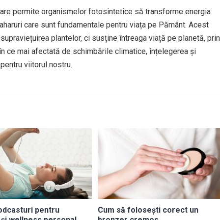
care permite organismelor fotosintetice să transforme energia
zaharuri care sunt fundamentale pentru viața pe Pământ. Acest
praviețuirea plantelor, ci susține întreaga viață pe planetă, prin
 în ce mai afectată de schimbările climatice, înțelegerea și
entru viitorul nostru.
odcasturi pentru
Cum să folosești corect un
 și wellness personal
bronzer cremos