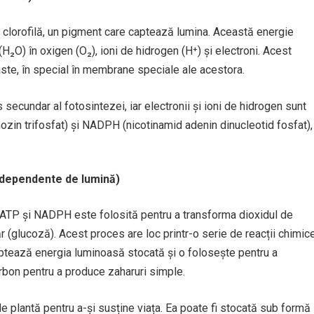
 clorofilă, un pigment care captează lumina. Această energie
H₂O) în oxigen (O₂), ioni de hidrogen (H⁺) și electroni. Acest
aste, în special în membrane speciale ale acestora.
secundar al fotosintezei, iar electronii și ioni de hidrogen sunt
zin trifosfat) și NADPH (nicotinamid adenin dinucleotid fosfat),
independente de lumină)
 ATP și NADPH este folosită pentru a transforma dioxidul de
 (glucoză). Acest proces are loc printr-o serie de reacții chimic
captează energia luminoasă stocată și o folosește pentru a
bon pentru a produce zaharuri simple.
 plantă pentru a-și susține viața. Ea poate fi stocată sub formă