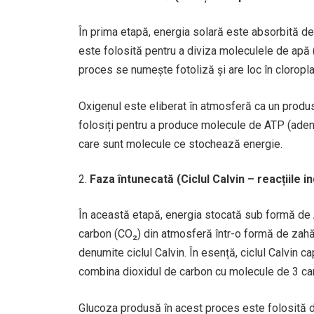
În prima etapă, energia solară este absorbită de
este folosită pentru a diviza moleculele de apă (
proces se numește fotoliză și are loc în cloropl
Oxigenul este eliberat în atmosferă ca un produs 
folosiți pentru a produce molecule de ATP (adeno
care sunt molecule ce stochează energie.
Faza întunecată (Ciclul Calvin – reacțiile 
În această etapă, energia stocată sub formă de
carbon (CO₂) din atmosferă într-o formă de zahăr
denumite ciclul Calvin. În esență, ciclul Calvin 
combina dioxidul de carbon cu molecule de 3 car
Glucoza produsă în acest proces este folosită de