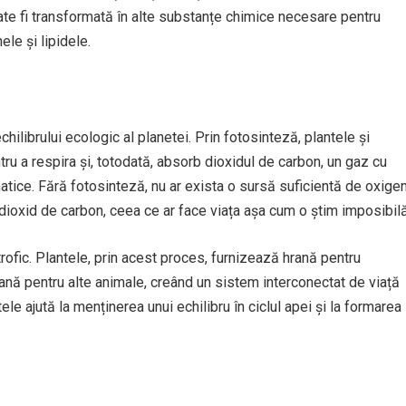
oate fi transformată în alte substanțe chimice necesare pentru
ele și lipidele.
hilibrului ecologic al planetei. Prin fotosinteză, plantele și
u a respira și, totodată, absorb dioxidul de carbon, un gaz cu
atice. Fără fotosinteză, nu ar exista o sursă suficientă de oxige
dioxid de carbon, ceea ce ar face viața așa cum o știm imposibilă
rofic. Plantele, prin acest proces, furnizează hrană pentru
hrană pentru alte animale, creând un sistem interconectat de viață
e ajută la menținerea unui echilibru în ciclul apei și la formarea