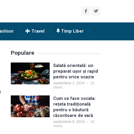
ashion
Travel
Timp Liber
Populare
Salată orientală: un
preparat ușor și rapid
pentru orice ocazie
septembrie 2, 2024
1K
views
e
Cum se face socata:
rețeta tradițională
pentru o băutură
răcoritoare de vară
septembrie 6, 2024
1K
views