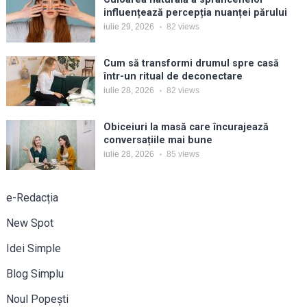
influențează percepția nuanței părului
iulie 29, 2026
82
views
Cum să transformi drumul spre casă
într-un ritual de deconectare
iulie 28, 2026
82
views
Obiceiuri la masă care încurajează
conversațiile mai bune
iulie 28, 2026
85
views
e-Redacția
New Spot
Idei Simple
Blog Simplu
Noul Popești