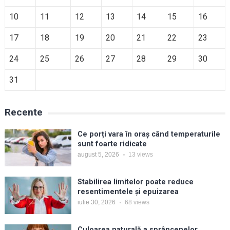
10
11
12
13
14
15
16
17
18
19
20
21
22
23
24
25
26
27
28
29
30
31
Recente
Ce porți vara în oraș când temperaturile
sunt foarte ridicate
august 5, 2026
13
views
Stabilirea limitelor poate reduce
resentimentele și epuizarea
iulie 30, 2026
68
views
Culoarea naturală a sprâncenelor