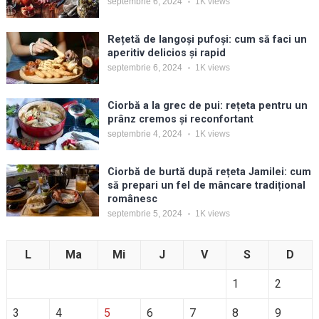
septembrie 6, 2024
1K
views
Rețetă de langoși pufoși: cum să faci un
aperitiv delicios și rapid
septembrie 6, 2024
1K
views
Ciorbă a la grec de pui: rețeta pentru un
prânz cremos și reconfortant
septembrie 4, 2024
1K
views
Ciorbă de burtă după rețeta Jamilei: cum
să prepari un fel de mâncare tradițional
românesc
septembrie 5, 2024
1K
views
L
Ma
Mi
J
V
S
D
1
2
3
4
5
6
7
8
9