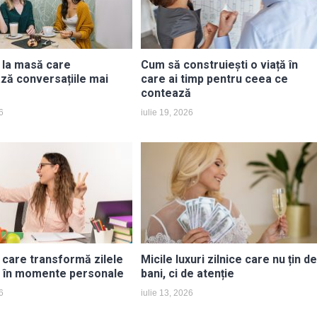
i la masă care
Cum să construiești o viață în
ază conversațiile mai
care ai timp pentru ceea ce
contează
6
iulie 19, 2026
 care transformă zilele
Micile luxuri zilnice care nu țin de
e în momente personale
bani, ci de atenție
6
iulie 13, 2026