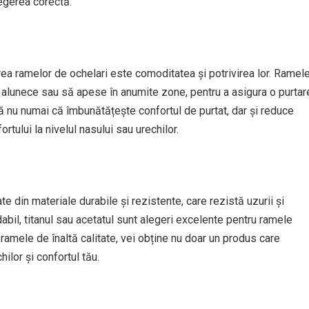
legerea corectă.
ea ramelor de ochelari este comoditatea și potrivirea lor. Ramel
 alunece sau să apese în anumite zone, pentru a asigura o purtar
ă nu numai că îmbunătățește confortul de purtat, dar și reduce
ortului la nivelul nasului sau urechilor.
te din materiale durabile și rezistente, care rezistă uzurii și
dabil, titanul sau acetatul sunt alegeri excelente pentru ramele
 ramele de înaltă calitate, vei obține nu doar un produs care
hilor și confortul tău.