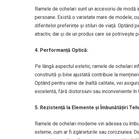
Ramele de ochelari sunt un accesoriu de modă imp
persoane. Există o varietate mare de modele, cul
diferitelor preferințe și stiluri de viață. Optând
atractiv, dar și de un produs care se potrivește p
4. Performanță Optică:
Pe lângă aspectul estetic, ramele de ochelari inf
construită și bine ajustată contribuie la menținere
Optând pentru rame de înaltă calitate, vei asigur
excelentă, fără distorsiuni sau inconveniente în t
5. Rezistență la Elemente și Îmbunătățiri Teh
Ramele de ochelari moderne vin adesea cu îmbună
externe, cum ar fi zgârieturile sau coroziunea. 