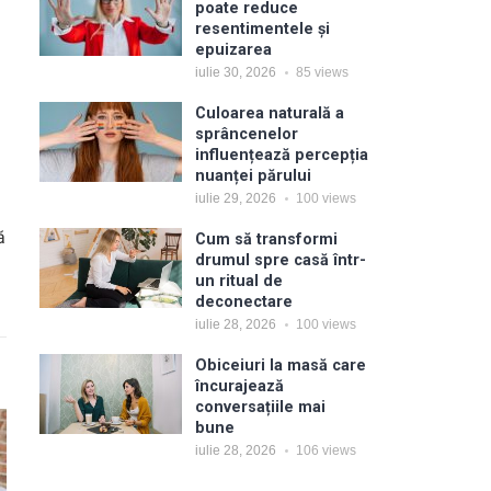
poate reduce
resentimentele și
epuizarea
iulie 30, 2026
85
views
Culoarea naturală a
sprâncenelor
influențează percepția
nuanței părului
iulie 29, 2026
100
views
ă
Cum să transformi
drumul spre casă într-
un ritual de
deconectare
iulie 28, 2026
100
views
Obiceiuri la masă care
încurajează
conversațiile mai
bune
iulie 28, 2026
106
views