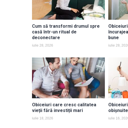
Cum să transformi drumul spre
Obiceiur
casă într-un ritual de
încuraje
deconectare
bune
iulie 28, 2026
iulie 28, 202
Obiceiuri care cresc calitatea
Obiceiuri
vieții fără investiții mari
obișnuit
iulie 18, 2026
iulie 16, 202