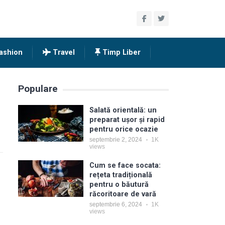
ashion
Travel
Timp Liber
Populare
Salată orientală: un
preparat ușor și rapid
pentru orice ocazie
septembrie 2, 2024
1K
views
Cum se face socata:
rețeta tradițională
pentru o băutură
răcoritoare de vară
septembrie 6, 2024
1K
views