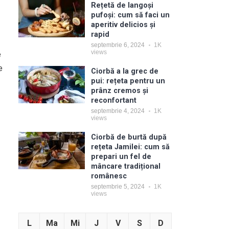
Rețetă de langoși
pufoși: cum să faci un
aperitiv delicios și
rapid
septembrie 6, 2024
1K
views
e
e
Ciorbă a la grec de
pui: rețeta pentru un
prânz cremos și
reconfortant
septembrie 4, 2024
1K
views
Ciorbă de burtă după
rețeta Jamilei: cum să
prepari un fel de
mâncare tradițional
românesc
septembrie 5, 2024
1K
views
L
Ma
Mi
J
V
S
D