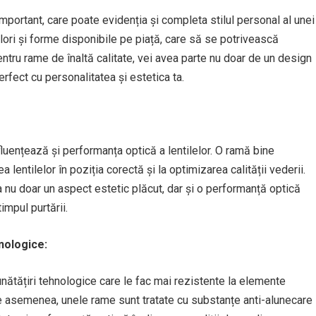
ortant, care poate evidenția și completa stilul personal al unei
ori și forme disponibile pe piață, care să se potrivească
 pentru rame de înaltă calitate, vei avea parte nu doar de un design
erfect cu personalitatea și estetica ta.
luențează și performanța optică a lentilelor. O ramă bine
a lentilelor în poziția corectă și la optimizarea calității vederii.
a nu doar un aspect estetic plăcut, dar și o performanță optică
impul purtării.
nologice:
tățiri tehnologice care le fac mai rezistente la elemente
De asemenea, unele rame sunt tratate cu substanțe anti-alunecare