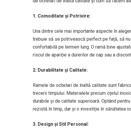
de ochelari de înaltă calitate și cum să facem a
1. Comoditate și Potrivire:
Una dintre cele mai importante aspecte în aleger
trebuie să se potrivească perfect pe față, să nu
confortabilă pe termen lung. O ramă bine ajustat
riscul de apariție a durerilor de cap sau a disconf
2. Durabilitate și Calitate:
Ramele de ochelari de înaltă calitate sunt fabrica
trecerii timpului. Materialele precum oțelul inoxi
durabile și de calitate superioară. Optând pentru
rezistă în timp, dar și o investiție în sănătatea oc
3. Design și Stil Personal: