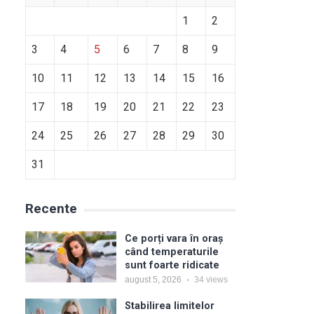
1
2
3
4
5
6
7
8
9
10
11
12
13
14
15
16
17
18
19
20
21
22
23
24
25
26
27
28
29
30
31
Recente
Ce porți vara în oraș
când temperaturile
sunt foarte ridicate
august 5, 2026
34
views
Stabilirea limitelor