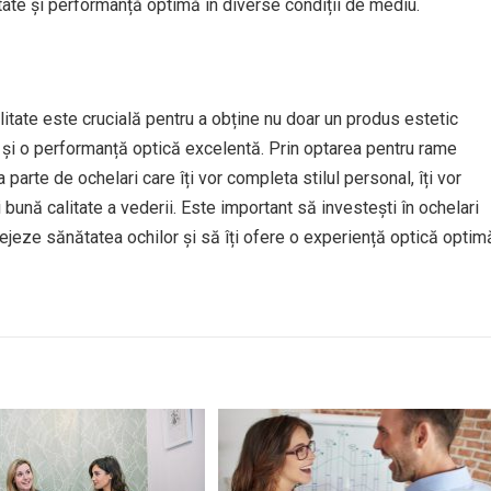
itate și performanță optimă în diverse condiții de mediu.
alitate este crucială pentru a obține nu doar un produs estetic
ă și o performanță optică excelentă. Prin optarea pentru rame
a parte de ochelari care îți vor completa stilul personal, îți vor
i bună calitate a vederii. Este important să investești în ochelari
tejeze sănătatea ochilor și să îți ofere o experiență optică optim