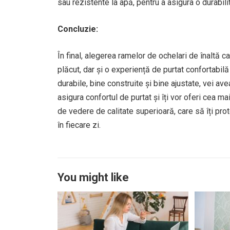
sau rezistente la apă, pentru a asigura o durabil
Concluzie:
În final, alegerea ramelor de ochelari de înaltă c
plăcut, dar și o experiență de purtat confortabil
durabile, bine construite și bine ajustate, vei ave
asigura confortul de purtat și îți vor oferi cea ma
de vedere de calitate superioară, care să îți pro
în fiecare zi.
You might like