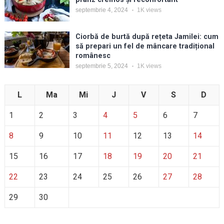
septembrie 4, 2024
1K
views
Ciorbă de burtă după rețeta Jamilei: cum
să prepari un fel de mâncare tradițional
românesc
septembrie 5, 2024
1K
views
L
Ma
Mi
J
V
S
D
1
2
3
4
5
6
7
8
9
10
11
12
13
14
15
16
17
18
19
20
21
22
23
24
25
26
27
28
29
30