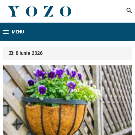
MENU
Zi:
8 iunie 2026