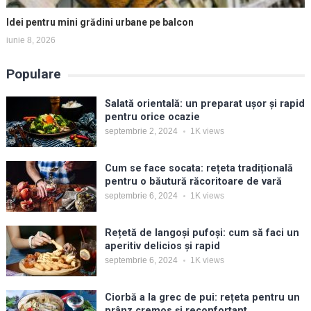
Idei pentru mini grădini urbane pe balcon
iunie 8, 2026
Populare
Salată orientală: un preparat ușor și rapid
pentru orice ocazie
septembrie 2, 2024
1K
views
Cum se face socata: rețeta tradițională
pentru o băutură răcoritoare de vară
septembrie 6, 2024
1K
views
Rețetă de langoși pufoși: cum să faci un
aperitiv delicios și rapid
septembrie 6, 2024
1K
views
Ciorbă a la grec de pui: rețeta pentru un
prânz cremos și reconfortant