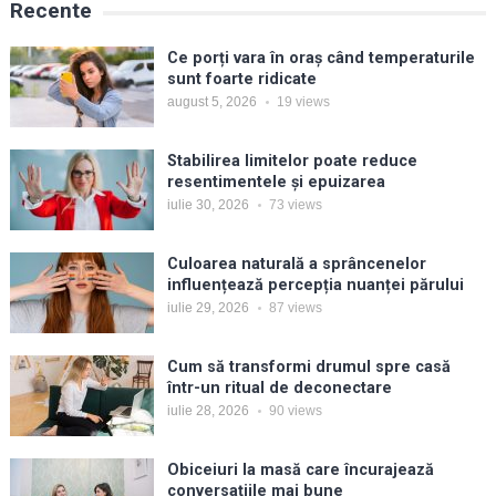
Recente
Ce porți vara în oraș când temperaturile
sunt foarte ridicate
august 5, 2026
19
views
Stabilirea limitelor poate reduce
resentimentele și epuizarea
iulie 30, 2026
73
views
Culoarea naturală a sprâncenelor
influențează percepția nuanței părului
iulie 29, 2026
87
views
Cum să transformi drumul spre casă
într-un ritual de deconectare
iulie 28, 2026
90
views
Obiceiuri la masă care încurajează
conversațiile mai bune