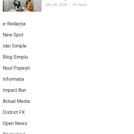
iulie 28, 2026
93
views
e-Redacția
New Spot
Idei Simple
Blog Simplu
Noul Popești
Informația
Impact Bun
Actual Media
District FX
Open News