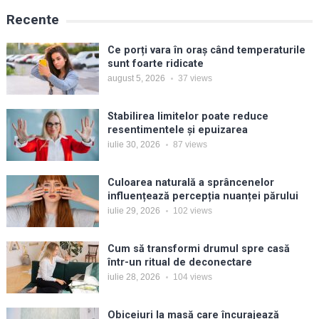
Recente
Ce porți vara în oraș când temperaturile
sunt foarte ridicate
august 5, 2026
37
views
Stabilirea limitelor poate reduce
resentimentele și epuizarea
iulie 30, 2026
87
views
Culoarea naturală a sprâncenelor
influențează percepția nuanței părului
iulie 29, 2026
102
views
Cum să transformi drumul spre casă
într-un ritual de deconectare
iulie 28, 2026
104
views
Obiceiuri la masă care încurajează