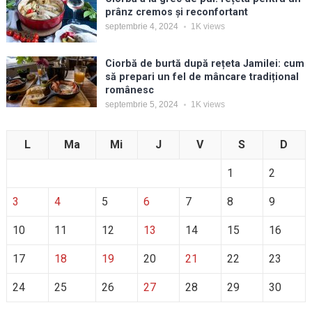
prânz cremos și reconfortant
septembrie 4, 2024
1K
views
Ciorbă de burtă după rețeta Jamilei: cum
să prepari un fel de mâncare tradițional
românesc
septembrie 5, 2024
1K
views
L
Ma
Mi
J
V
S
D
1
2
3
4
5
6
7
8
9
10
11
12
13
14
15
16
17
18
19
20
21
22
23
24
25
26
27
28
29
30