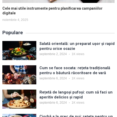
Cele mai utile instrumente pentru planificarea campaniilor
digitale
noiembrie 4, 2025
Populare
Salată orientală: un preparat ușor și rapid
pentru orice ocazie
septembrie 2, 2024
1K
views
Cum se face socata: rețeta tradițională
pentru o băutură răcoritoare de vară
septembrie 6, 2024
1K
views
Rețetă de langoși pufoși: cum să faci un
aperitiv delicios și rapid
septembrie 6, 2024
1K
views
Ciorbă a la grec de pui: rețeta pentru un