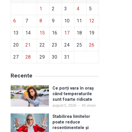
1
2
3
4
5
6
7
8
9
10
11
12
13
14
15
16
17
18
19
20
21
22
23
24
25
26
27
28
29
30
31
Recente
Ce porți vara în oraș
când temperaturile
sunt foarte ridicate
august 5, 2026
46
views
Stabilirea limitelor
poate reduce
resentimentele și