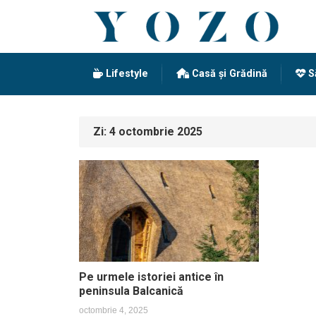
Lifestyle
Casă și Grădină
S
Zi:
4 octombrie 2025
Pe urmele istoriei antice în
peninsula Balcanică
octombrie 4, 2025