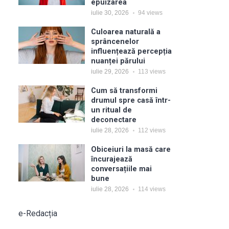
epuizarea
iulie 30, 2026
94
views
Culoarea naturală a
sprâncenelor
influențează percepția
nuanței părului
iulie 29, 2026
113
views
Cum să transformi
drumul spre casă într-
un ritual de
deconectare
iulie 28, 2026
112
views
Obiceiuri la masă care
încurajează
conversațiile mai
bune
iulie 28, 2026
114
views
e-Redacția