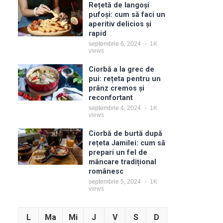
Rețetă de langoși
pufoși: cum să faci un
aperitiv delicios și
rapid
septembrie 6, 2024
1K
views
Ciorbă a la grec de
pui: rețeta pentru un
prânz cremos și
reconfortant
septembrie 4, 2024
1K
views
Ciorbă de burtă după
rețeta Jamilei: cum să
prepari un fel de
mâncare tradițional
românesc
septembrie 5, 2024
1K
views
L
Ma
Mi
J
V
S
D