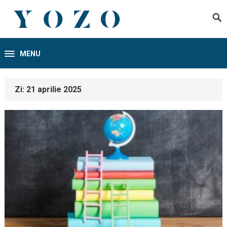
MENU
Zi:
21 aprilie 2025