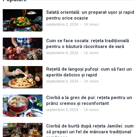
Salată orientală: un preparat ușor și rapid
pentru orice ocazie
septembrie 2, 2024
1K
views
Cum se face socata: rețeta tradițională
pentru o băutură răcoritoare de vară
septembrie 6, 2024
1K
views
Rețetă de langoși pufoși: cum să faci un
aperitiv delicios și rapid
septembrie 6, 2024
1K
views
Ciorbă a la grec de pui: rețeta pentru un
prânz cremos și reconfortant
septembrie 4, 2024
1K
views
Ciorbă de burtă după rețeta Jamilei: cum
să prepari un fel de mâncare tradițional