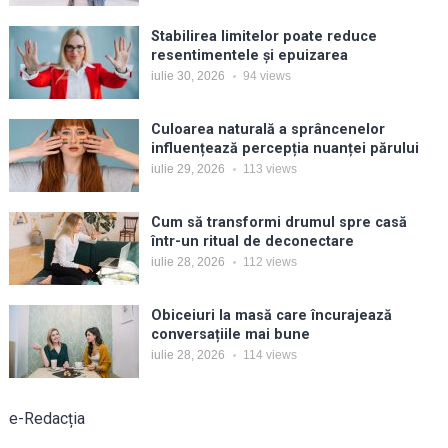
Stabilirea limitelor poate reduce
resentimentele și epuizarea
iulie 30, 2026
94
views
Culoarea naturală a sprâncenelor
influențează percepția nuanței părului
iulie 29, 2026
113
views
Cum să transformi drumul spre casă
într-un ritual de deconectare
iulie 28, 2026
112
views
Obiceiuri la masă care încurajează
conversațiile mai bune
iulie 28, 2026
114
views
e-Redacția