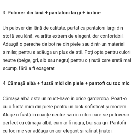
Pulover din lână + pantaloni largi + botine
Un pulover din lână de calitate, purtat cu pantaloni largi din
stofă sau lână, va arăta extrem de elegant, dar confortabil.
Adaugă o pereche de botine din piele sau dintr-un material
similar, pentru a adăuga un plus de stil. Poți opta pentru culori
neutre (beige, gri, alb sau negru) pentru o ținută care arată mai
scump, fără a fi exagerat.
Cămașă albă + fustă midi din piele + pantofi cu toc mic
Cămașa albă este un must-have în orice garderobă. Poart-o
cu o fustă midi din piele pentru un look sofisticat și modern.
Alege o fustă în nuanțe neutre sau în culori care se potrivesc
perfect cu cămașa albă, cum ar fi negru, bej sau gri. Pantofii
cu toc mic vor adăuga un aer elegant și rafinat ținutei.