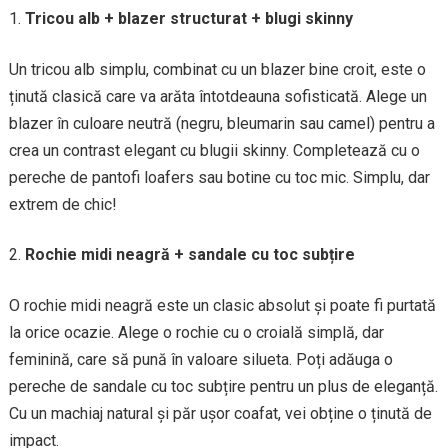
Tricou alb + blazer structurat + blugi skinny
Un tricou alb simplu, combinat cu un blazer bine croit, este o
ținută clasică care va arăta întotdeauna sofisticată. Alege un
blazer în culoare neutră (negru, bleumarin sau camel) pentru a
crea un contrast elegant cu blugii skinny. Completează cu o
pereche de pantofi loafers sau botine cu toc mic. Simplu, dar
extrem de chic!
Rochie midi neagră + sandale cu toc subțire
O rochie midi neagră este un clasic absolut și poate fi purtată
la orice ocazie. Alege o rochie cu o croială simplă, dar
feminină, care să pună în valoare silueta. Poți adăuga o
pereche de sandale cu toc subțire pentru un plus de eleganță.
Cu un machiaj natural și păr ușor coafat, vei obține o ținută de
impact.