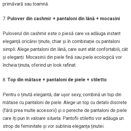
primăvară sau toamnă.
Pulover din cashmir + pantaloni din lână + mocasini
Puloverul din cashmir este o piesă care va adăuga instant
eleganță oricărei ținute, chiar și în combinație cu pantaloni
simpli. Alege pantaloni din lână, care sunt atât confortabili, cât
și eleganți. Mocasinii din piele fină sau piele ecologică vor
încheia ținuta, oferind un look rafinat.
Top din mătase + pantaloni de piele + stiletto
Pentru o ținută elegantă, dar ușor sexy, combină un top din
mătase cu pantaloni de piele. Alege un top cu detalii discrete
(fără prea multe accesorii) și o pereche de pantaloni de piele
care îți pun în valoare silueta. Pantofii stiletto vor adăuga un
strop de feminitate și vor sublinia eleganța ținutei.