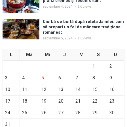
prânz cremos și reconfortant
septembrie 4, 2024
1K
views
Ciorbă de burtă după rețeta Jamilei: cum
să prepari un fel de mâncare tradițional
românesc
septembrie 5, 2024
1K
views
L
Ma
Mi
J
V
S
D
1
2
3
4
5
6
7
8
9
10
11
12
13
14
15
16
17
18
19
20
21
22
23
24
25
26
27
28
29
30
31