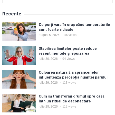
Recente
Ce porți vara în oraș când temperaturile
sunt foarte ridicate
august 5, 2026
46
views
Stabilirea limitelor poate reduce
resentimentele și epuizarea
iulie 30, 2026
94
views
Culoarea naturală a sprâncenelor
influențează percepția nuanței părului
iulie 29, 2026
113
views
Cum să transformi drumul spre casă
într-un ritual de deconectare
iulie 28, 2026
112
views