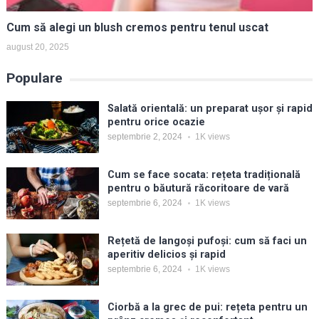
Cum să alegi un blush cremos pentru tenul uscat
august 20, 2025
Populare
Salată orientală: un preparat ușor și rapid
pentru orice ocazie
septembrie 2, 2024
1K
views
Cum se face socata: rețeta tradițională
pentru o băutură răcoritoare de vară
septembrie 6, 2024
1K
views
Rețetă de langoși pufoși: cum să faci un
aperitiv delicios și rapid
septembrie 6, 2024
1K
views
Ciorbă a la grec de pui: rețeta pentru un