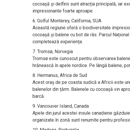
cocoașă și delfinii sunt atracția principală, iar 
impresionante foarte aproape.
Golful Monterey, California, SUA
Această regiune oferă o biodiversitate impresio
cocoașă și balene cu bot de râs. Parcul Național
completează experiența.
Tromsø, Norvegia
Tromsø este cunoscut pentru observarea balenelor
hrănească în apele nordice. Pe lângă balene, poț
Hermanus, Africa de Sud
Acest oraș de pe coasta sudică a Africii este un
balenelor din țărm. Balenele cu cocoașă vin apro
barcă.
Vancouver Island, Canada
Apele din jurul acestei insule canadiene găzduie
organizate în zonă sunt renumite pentru profesio
Madeira, Portugalia