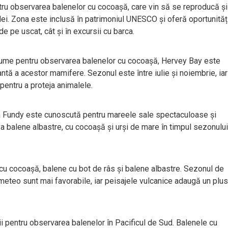
tru observarea balenelor cu cocoașă, care vin să se reproducă și
lei. Zona este inclusă în patrimoniul UNESCO și oferă oportunităț
e pe uscat, cât și în excursii cu barca.
 lume pentru observarea balenelor cu cocoașă, Hervey Bay este
ntă a acestor mamifere. Sezonul este între iulie și noiembrie, iar
pentru a proteja animalele.
ia Fundy este cunoscută pentru mareele sale spectaculoase și
rva balene albastre, cu cocoașă și urși de mare în timpul sezonului
 cu cocoașă, balene cu bot de râs și balene albastre. Sezonul de
 meteo sunt mai favorabile, iar peisajele vulcanice adaugă un plus
ii pentru observarea balenelor în Pacificul de Sud. Balenele cu