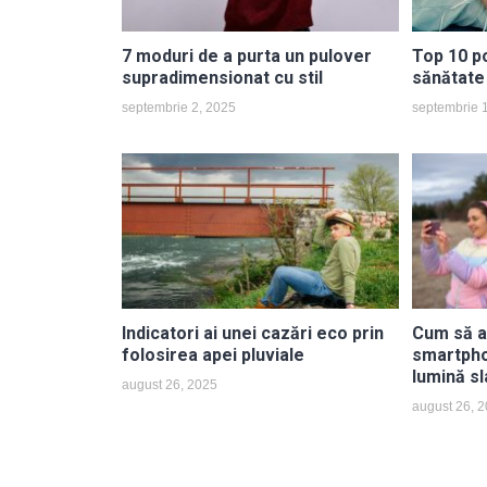
7 moduri de a purta un pulover
Top 10 p
supradimensionat cu stil
sănătate
septembrie 2, 2025
septembrie 
Indicatori ai unei cazări eco prin
Cum să a
folosirea apei pluviale
smartpho
lumină sl
august 26, 2025
august 26, 