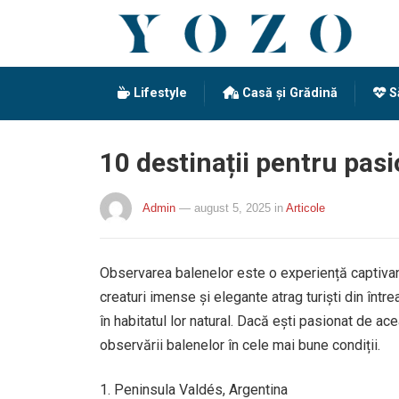
Lifestyle
Casă și Grădină
S
10 destinații pentru pas
Admin
— august 5, 2025
in
Articole
Observarea balenelor este o experiență captivantă
creaturi imense și elegante atrag turiști din într
în habitatul lor natural. Dacă ești pasionat de ace
observării balenelor în cele mai bune condiții.
Peninsula Valdés, Argentina