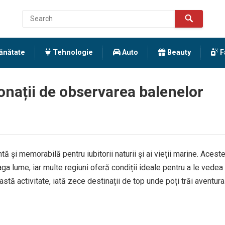
ănătate
Tehnologie
Auto
Beauty
F
ionații de observarea balenelor
 și memorabilă pentru iubitorii naturii și ai vieții marine. Acest
eaga lume, iar multe regiuni oferă condiții ideale pentru a le vedea
astă activitate, iată zece destinații de top unde poți trăi aventura