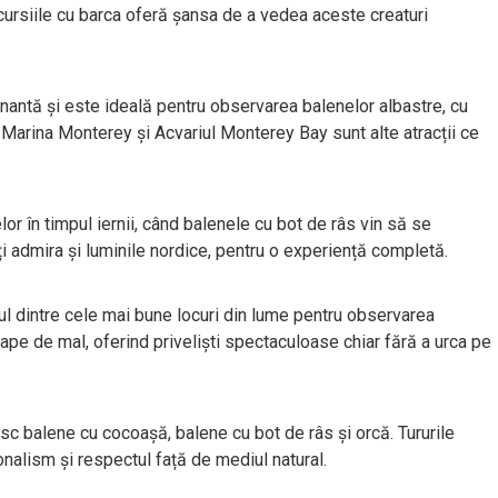
excursiile cu barca oferă șansa de a vedea aceste creaturi
nantă și este ideală pentru observarea balenelor albastre, cu
 Marina Monterey și Acvariul Monterey Bay sunt alte atracții ce
 în timpul iernii, când balenele cu bot de râs vin să se
i admira și luminile nordice, pentru o experiență completă.
ul dintre cele mai bune locuri din lume pentru observarea
ape de mal, oferind priveliști spectaculoase chiar fără a urca pe
sc balene cu cocoașă, balene cu bot de râs și orcă. Tururile
nalism și respectul față de mediul natural.