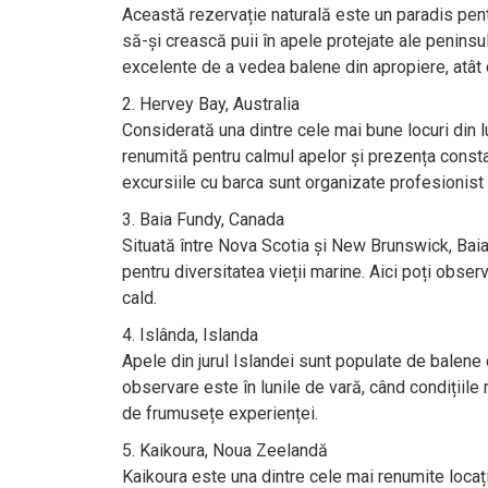
Această rezervație naturală este un paradis pen
să-și crească puii în apele protejate ale peninsu
excelente de a vedea balene din apropiere, atât d
Hervey Bay, Australia
Considerată una dintre cele mai bune locuri din
renumită pentru calmul apelor și prezența consta
excursiile cu barca sunt organizate profesionist 
Baia Fundy, Canada
Situată între Nova Scotia și New Brunswick, Ba
pentru diversitatea vieții marine. Aici poți obse
cald.
Islânda, Islanda
Apele din jurul Islandei sunt populate de balene
observare este în lunile de vară, când condițiile
de frumusețe experienței.
Kaikoura, Noua Zeelandă
Kaikoura este una dintre cele mai renumite locaț