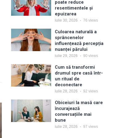
poate reduce
resentimentele și
epuizarea
iulie 30, 2026
76
views
Culoarea naturală a
sprâncenelor
influențează percepția
nuanței părului
iulie 29, 2026
90
views
Cum să transformi
drumul spre casă într-
un ritual de
deconectare
iulie 28, 2026
92
views
Obiceiuri la masă care
încurajează
conversațiile mai
bune
iulie 28, 2026
97
views