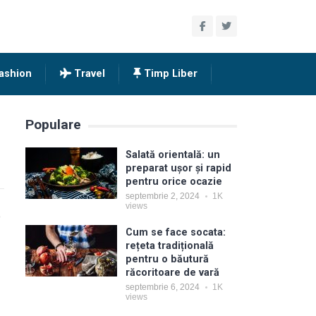
ashion
Travel
Timp Liber
Populare
Salată orientală: un
preparat ușor și rapid
pentru orice ocazie
septembrie 2, 2024
1K
views
e
Cum se face socata:
rețeta tradițională
pentru o băutură
răcoritoare de vară
septembrie 6, 2024
1K
views