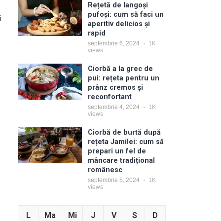
Rețetă de langoși
pufoși: cum să faci un
i
aperitiv delicios și
rapid
septembrie 6, 2024
1K
views
Ciorbă a la grec de
pui: rețeta pentru un
prânz cremos și
reconfortant
septembrie 4, 2024
1K
views
Ciorbă de burtă după
rețeta Jamilei: cum să
prepari un fel de
mâncare tradițional
românesc
septembrie 5, 2024
1K
views
L
Ma
Mi
J
V
S
D